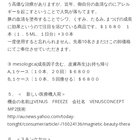
う高価な治療がありますが、近年、御自分の血清なのにアレル
ギーを起こすということで人気が落ちてます。
豚の血清を塗布することでシワ、くすみ、たるみ､まつげの成長
に効果というので注目を浴びている商品です。＄１６８０ １
本（１．５ML、１日分）×３０本
一度使用すると忘れられません。先着10名さまだけこの卸価格
にてご奉仕させていただきます。
③ mesologica(成長因子含む、皮膚再生)お持ち帰り
A,１ケース〔１０本、２０回〕＄６８００
B,１ケース〔１０本、５回痩せる〕＄６８００
５、 ＜ 新しい医療機入荷＞
機会の名前はVENUS FREEZE 会社名 VENUSCONCEPT
MP2技術
http://au.news.yahoo.com/today-
tonight/consumer/article/-/10024136/magnetic-beauty-thera
６、＜スキンケヤー＞