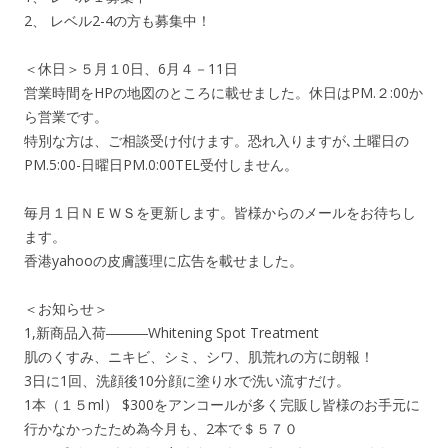
2、 レベル2-4の方も募集中！
＜休日＞５月１0日、6月４－11日
営業時間をHPの地図のところに載せました。休日はPM.２:00か
ら営業です。
特別な方は、ご相談受け付けます。恐れ入りますが､土曜日の
PM.5:00-日曜日PM.0:00TEL受付しません。
毎月１日ＮＥＷＳを更新します。皆様からのメールをお待ちし
ます。
香港yahooの皮膚護理に広告を載せました。
＜お知らせ＞
1,新商品入荷―――Whitening Spot Treatment
肌のくすみ、ニキビ、シミ、シワ、肌荒れの方に朗報！
3日に1回、洗顔後10分顔に塗り水で洗い流すだけ。
1本（１５ml） $300をアンコールが多く完販し皆様のお手元に
行かなかったため為今月も、2本で＄５７０