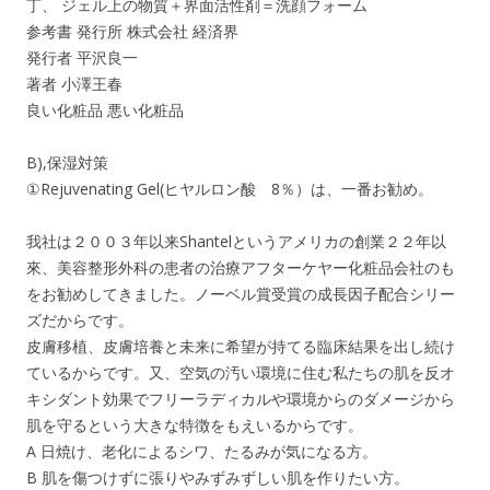
丁、 ジェル上の物質＋界面活性剤＝洗顔フォーム
参考書 発行所 株式会社 経済界
発行者 平沢良一
著者 小澤王春
良い化粧品 悪い化粧品
B),保湿対策
①Rejuvenating Gel(ヒヤルロン酸 8％）は、一番お勧め。
我社は２００３年以来Shantelというアメリカの創業２２年以
來、美容整形外科の患者の治療アフターケヤー化粧品会社のも
をお勧めしてきました。ノーベル賞受賞の成長因子配合シリー
ズだからです。
皮膚移植、皮膚培養と未来に希望が持てる臨床結果を出し続け
ているからです。又、空気の汚い環境に住む私たちの肌を反オ
キシダント効果でフリーラディカルや環境からのダメージから
肌を守るという大きな特徴をもえいるからです。
A 日焼け、老化によるシワ、たるみが気になる方。
B 肌を傷つけずに張りやみずみずしい肌を作りたい方。