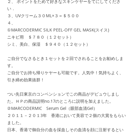
２、 ポイントをためて好きなスキンケヤーをてにしてくださ
い．
３、UVクリーム３０ML×３＝＄５００
４、
①MARCODERMIC SILK PEEL-OFF GEL MASK(スイス)
ニキビ用 ＄７８０（１２セット）
シミ、美白、保湿 ＄９４０（１２セット）
ご自分でなさるとき１セットを２回でされることをお勧めしま
す。
ご自分でお持ち帰りケヤーも可能です。人気中！気持ちよく、
引き締め効果抜群！
つい先日東京のコンベンションでこの商品がデビュウしまし
た。ＨＰの商品説明no.17のところに説明を加えました。
②MARCODERMIC Serum Gel（眼部血清Gel）
２０１１－２０１3年 香港において美容で２個の大賞をもらい
ました。
日本、香港で御自分の血を採血しその血清を顔に注射するとい