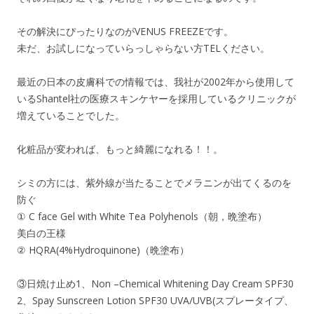
その解決にぴったりなのがVENUS FREEZEです。
未だ、お試しになっていらっしゃらない方TELください。
最近の日本の皮膚科での情報では、我社が2002年から使用して
いるShantel社の医療スキンケヤーを採用しているクリニックが
増えていることでした。
化粧品が変われば、もっと綺麗になれる！！。
シミの方には、紫外線が当たることでメラニンが出てくるのを
防ぐ
① C face Gel with White Tea Polyhenols（朝，晩塗布）
美白の王様
② HQRA(4%Hydroquinone)（晩塗布）
③日焼け止め1、Non –Chemical Whitening Day Cream SPF30
2、Spay Sunscreen Lotion SPF30 UVA/UVB(スプレータイプ、