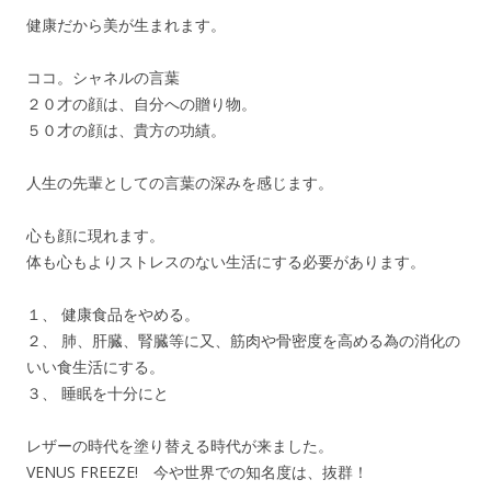
健康だから美が生まれます。
ココ。シャネルの言葉
２０才の顔は、自分への贈り物。
５０才の顔は、貴方の功績。
人生の先輩としての言葉の深みを感じます。
心も顔に現れます。
体も心もよりストレスのない生活にする必要があります。
１、 健康食品をやめる。
２、 肺、肝臓、腎臓等に又、筋肉や骨密度を高める為の消化の
いい食生活にする。
３、 睡眠を十分にと
レザーの時代を塗り替える時代が来ました。
VENUS FREEZE! 今や世界での知名度は、抜群！