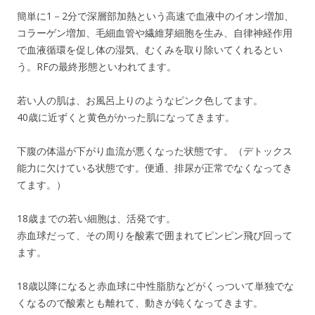
簡単に1－2分で深層部加熱という高速で血液中のイオン増加、
コラーゲン増加、毛細血管や繊維芽細胞を生み、自律神経作用
で血液循環を促し体の湿気、むくみを取り除いてくれるとい
う。RFの最終形態といわれてます。
若い人の肌は、お風呂上りのようなピンク色してます。
40歳に近ずくと黄色がかった肌になってきます。
下腹の体温が下がり血流が悪くなった状態です。（デトックス
能力に欠けている状態です。便通、排尿が正常でなくなってき
てます。）
18歳までの若い細胞は、活発です。
赤血球だって、その周りを酸素で囲まれてピンピン飛び回って
ます。
18歳以降になると赤血球に中性脂肪などがくっついて単独でな
くなるので酸素とも離れて、動きが鈍くなってきます。