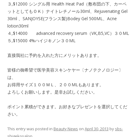
３,$12000 シングル用 Health Heat Pad（敷布団の下、カーペ
ットとしてもＯＫ）ナイトレチノール30ml、Rejuvenating Gel
30ml 、SANJOYSE(フランス製)Bodey Gel 500ML、Acne
lotion30ml
４,$14000 advanced recovery serum（VK,B5,VC）３０ML
５,$15000 4%ハイジキノン３０ML
直接我社に予約を入れた方にメリットあります。
皆様の御希望で医学美容スキンケヤー〔ナノテクノロジー〕
は、
お得用サイズ１００ＭＬ、２００MLもあります。
よろしくお願いします。是非お試しください。
ポイント累積ができます。お好きなプレゼントを選択してくだ
さい。
This entry was posted in
Beauty News
on
April 30, 2013
by
sbs-
shigekosalon
.