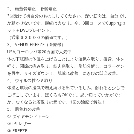
2、 頭蓋骨矯正、脊髄矯正
3回受けて御自分のものにしてください。深い筋肉は、自分でし
か動かせないです。継続は力なり。今、3回コースでCuppingセ
ット＋DVDプレゼント。
（通常＄２５００の価値です。）
3、 VENUS FREEZE（医療機）
USA,ヨーロッパ等20カ国で人気中
体の下腹部の体温を上げることにより湿気を取り、痩身、体を
軽く、関節の痛み取り、筋肉痛取り、脂肪分解し、コラーゲン
を再生、サイズダウン！、肌荒れ改善、にきびの凹凸改善。
4、 ウイルス性シミ取り
体温と環境の湿気で増え続ける出ているしみ。触れると少しで
こぼこしています。ほくろもOKです。思い切っていかがです
か。なくなると若返りの元です。1回の治療で解決！
5、 肌荒れの改善
① ダイヤモンドトーン
② IPLレザー
③ FREEZE