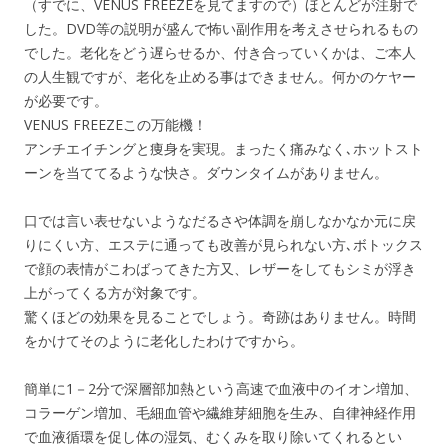
（すでに、VENUS FREEZEを見てますので）ほとんどが注射で
した。DVD等の説明が盛んで怖い副作用を考えさせられるもの
でした。老化をどう遅らせるか、付き合っていくかは、ご本人
の人生観ですが、老化を止める事はできません。何かのケヤー
が必要です。
VENUS FREEZEこの万能機！
アンチエイチングと痩身を実現。まったく痛みなく､ホットスト
ーンを当ててるような快さ。ダウンタイムがありません。
口では言い表せないようなだるさや体調を崩しなかなか元に戻
りにくい方、エステに通っても改善が見られない方､ボトックス
で顔の表情がこわばってきた方又、レザーをしてもシミが浮き
上がってくる方が対象です。
驚くほどの効果を見ることでしょう。奇跡はありません。時間
をかけてそのように老化したわけですから。
簡単に1－2分で深層部加熱という高速で血液中のイオン増加、
コラーゲン増加、毛細血管や繊維芽細胞を生み、自律神経作用
で血液循環を促し体の湿気、むくみを取り除いてくれるとい