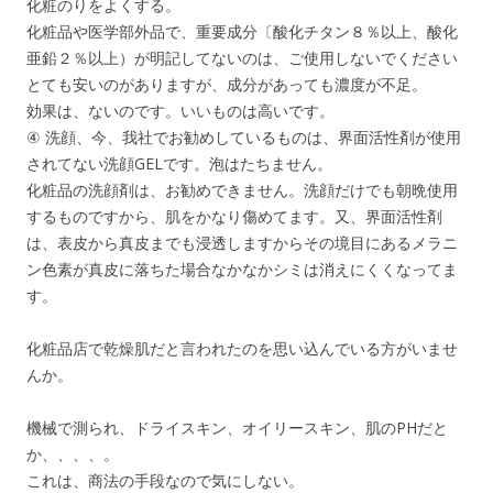
化粧のりをよくする。
化粧品や医学部外品で、重要成分〔酸化チタン８％以上、酸化
亜鉛２％以上）が明記してないのは、ご使用しないでください
とても安いのがありますが、成分があっても濃度が不足。
効果は、ないのです。いいものは高いです。
④ 洗顔、今、我社でお勧めしているものは、界面活性剤が使用
されてない洗顔GELです。泡はたちません。
化粧品の洗顔剤は、お勧めできません。洗顔だけでも朝晩使用
するものですから、肌をかなり傷めてます。又、界面活性剤
は、表皮から真皮までも浸透しますからその境目にあるメラニ
ン色素が真皮に落ちた場合なかなかシミは消えにくくなってま
す。
化粧品店で乾燥肌だと言われたのを思い込んでいる方がいませ
んか。
機械で測られ、ドライスキン、オイリースキン、肌のPHだと
か、、、、。
これは、商法の手段なので気にしない。