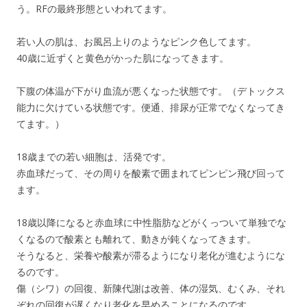
う。RFの最終形態といわれてます。
若い人の肌は、お風呂上りのようなピンク色してます。
40歳に近ずくと黄色がかった肌になってきます。
下腹の体温が下がり血流が悪くなった状態です。（デトックス
能力に欠けている状態です。便通、排尿が正常でなくなってき
てます。）
18歳までの若い細胞は、活発です。
赤血球だって、その周りを酸素で囲まれてピンピン飛び回って
ます。
18歳以降になると赤血球に中性脂肪などがくっついて単独でな
くなるので酸素とも離れて、動きが鈍くなってきます。
そうなると、栄養や酸素が滞るようになり老化が進むようにな
るのです。
傷（シワ）の回復、新陳代謝は改善、体の湿気、むくみ、それ
ぞれの回復が遅くなり老化を早めることになるのです。