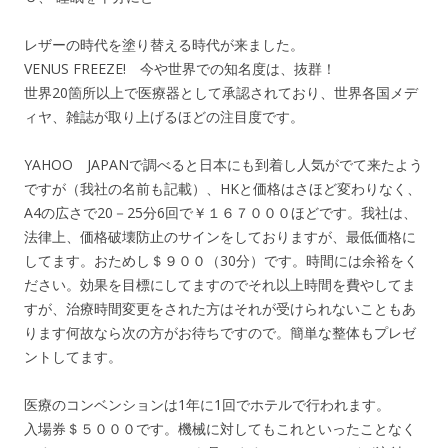
レザーの時代を塗り替える時代が来ました。
VENUS FREEZE! 今や世界での知名度は、抜群！
世界20箇所以上で医療器として承認されており、世界各国メデ
ィヤ、雑誌が取り上げるほどの注目度です。
YAHOO JAPANで調べると日本にも到着し人気がでて来たよう
ですが（我社の名前も記載）、HKと価格はさほど変わりなく、
A4の広さで20－25分6回で￥１６７０００ほどです。我社は、
法律上、価格破壊防止のサインをしておりますが、最低価格に
してます。おためし＄９００（30分）です。時間には余裕をく
ださい。効果を目標にしてますのでそれ以上時間を費やしてま
すが、治療時間変更をされた方はそれが受けられないこともあ
ります何故なら次の方がお待ちですので。簡単な整体もプレゼ
ントしてます。
医療のコンベンションは1年に1回でホテルで行われます。
入場券＄５０００です。機械に対してもこれといったことなく