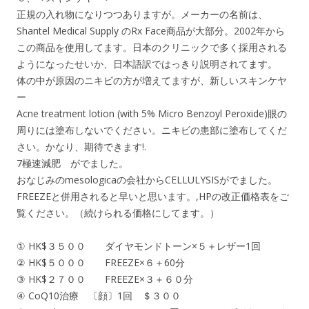
正規の入れ物になりつつありますが。メーカーの名前は、
Shantel Medical Supply のRx Face商品が大部分。2002年から
この商品を使用してます。日本のクリニックで多く採用される
ようになったせいか、日本語訳ではっきり説明されてます。
体の中が原因のニキビの方が増えてますが、新しいスキンケヤ
ー
Acne treatment lotion (with 5% Micro Benzoyl Peroxide)眼の
周りには塗布しないでください。ニキビの患部に塗布してくだ
さい。かなり、期待できます!.
7極速減肥 がでました。
おなじみのmesologicaの会社からCELLULYSISがでました。
FREEZEと併用されると早いと思います。,HPの改正価格表をご
覧ください。（続けられる価格にしてます。）
① HK$３５００ ダイヤモンドトーン×５＋レザー1回
② HK$５０００ FREEZE×６＋60分
③ HK$２７００ FREEZE×３＋６０分
④ CoQ10治療 〔顔〕1回 ＄３００