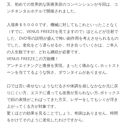
又、初めての世界的な医療美容のコンベンションが今回は、コ
ンチネンタルホテルで開催されました。
入場券＄５０００です。機械に対してもこれといったことなく
（すでに、VENUS FREEZEを見てますので）ほとんどが注射で
した。DVD等の説明が盛んで怖い副作用を考えさせられるもの
でした。老化をどう遅らせるか、付き合っていくかは、ご本人
の人生観ですが、どれも継続が必要です。
VENUS FREEZEこの万能機！
アンチエイチングと痩身を実現。まったく痛みなく､ホットスト
ーンを当ててるような快さ。ダウンタイムがありません。
口では言い表せないようなだるさや体調を崩しなかなか元に戻
りにくい方、エステに通っても改善が見られない方､ボトックス
で顔の表情がこわばってきた方又、レザーをしてもシミが浮き
上がってくる方が対象です。
驚くほどの効果を見ることでしょう。奇跡はありません。時間
をかけてそのように老化したわけですから。