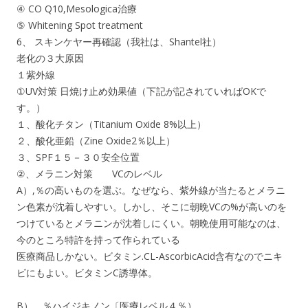
④ CO Q10,Mesologica治療
⑤ Whitening Spot treatment
6、 スキンケヤー再確認（我社は、Shantel社）
老化の３大原因
１紫外線
①UV対策 日焼け止め効果値（下記が記されていればOKで
す。）
１、酸化チタン（Titanium Oxide 8%以上）
２、酸化亜鉛（Zine Oxide2％以上）
３、SPF１５－３０安全位置
②、メラニン対策 VCのレベル
A）,％の高いものを選ぶ。なぜなら、紫外線が当たるとメラニ
ン色素が沈着しやすい。しかし、そこに朝晩VCの%が高いのを
つけているとメラニンが沈着しにくい。朝晩使用可能なのは、
今のところ特許を持って作られている
医療商品しかない。ビタミン.CL-AscorbicAcid含有なのでニキ
ビにもよい。ビタミンC誘導体。
B）、％ハイジキノン〔医療レベル４％）