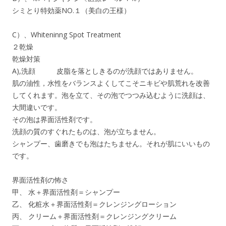
シミとり特効薬NO.１（美白の王様）
C）、Whiteninng Spot Treatment
２乾燥
乾燥対策
A),洗顔 皮脂を落としきるのが洗顔ではありません。
肌の油性，水性をバランスよくしてこそニキビや肌荒れを改善
してくれます。泡を立て、その泡でつつみ込むように洗顔は、
大間違いです。
その泡は界面活性剤です。
洗顔の質のすぐれたものは、泡が立ちません。
シャンプー、歯磨きでも泡はたちません。それが肌にいいもの
です。
界面活性剤の怖さ
甲、 水＋界面活性剤＝シャンプー
乙、 化粧水＋界面活性剤＝クレンジングローション
丙、 クリーム＋界面活性剤＝クレンジングクリーム