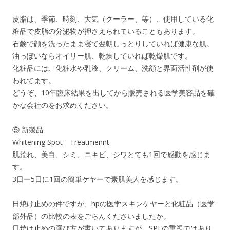
皮脂は、季節、時刻、大気（クーラー、等）、使用している化
粧品で皮脂の分泌物が押さえられていることもあります。
石鹸で顔を洗ったまま寝て翌朝しっとりしていれば健康な肌。
油っぽいならオイリー肌、乾燥していれば乾燥肌です。
化粧品には、化粧水や乳液、クリーム、洗顔と界面活性剤が使
われてます。
どうぞ、10年臨床結果を出してから販売される医学美容品を確
かな会社のをお求めください。
⑤ 新製品
Whitening Spot Treatmennt
肌荒れ、美白、シミ、ニキビ、シワとても1回で感動を感じま
す。
3日ー5日に1回の簡単ケヤーで素肌美人を感じます。
日焼け止めの件ですが、hpの医学スキンケヤーと化粧品（医学
部外品）の比較の表をごらんくださいましたか。
日焼け止めの選び方が書いてありますが、SPFの重視ではあり