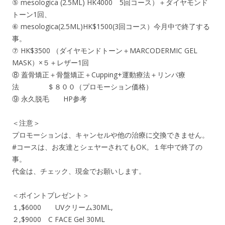
⑤ mesologica (2.5ML) HK4000 5回コース）＋ダイヤモンド
トーン1回、
⑥ mesologica(2.5ML)HK$1500(3回コース）今月中で終了する
事。
⑦ HK$3500 （ダイヤモンドトーン＋MARCODERMIC GEL
MASK）×５＋レザー1回
⑧ 蓋骨矯正＋骨盤矯正＋Cupping+運動療法＋リンパ療
法 ＄８００（プロモーション価格）
⑨ 永久脱毛 HP参考
＜注意＞
プロモーションは、キャンセルや他の治療に交換できません。
#コースは、お友達とシェヤーされてもOK。１年中で終了の
事。
代金は、チェック、現金でお願いします。
＜ポイントプレゼント＞
１,$6000 UVクリーム30ML,
２,$9000 C FACE Gel 30ML