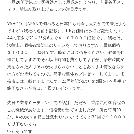
世界20箇所以上で医療器として承認されており、世界各国メデ
ィヤ、雑誌が取り上げるほどの注目度です。
YAHOO JAPANで調べると日本にも到着し人気がでて来たよう
ですが（我社の名前も記載）、HKと価格はさほど変わりなく、
A4の広さで20－25分6回で￥１６７０００ほどです。我社は、
法律上、価格破壊防止のサインをしておりますが、最低価格、
＄１０００ 30分です。時間には余裕をください。効果を目
標にしてますのでそれ以上時間を費やしてますが、治療時間変
更をされた方はそれが受けられないこともあります何故なら次
の方がお待ちですので。簡単な整体もプレゼントしてます。価
格表には、載せてませんが、23周年記念のため5回を1ヶ月半で
終了なさった方は、1回プレゼントです。
先日の業界ミーティングでの話は、ただ今、香港に約30台程の
この機械があります。価格安が出てきましたが、所要時間20
分、A4の大きさ範囲は変わりないようですが30回で＄３０００
０以下ないくら
いだそうです。