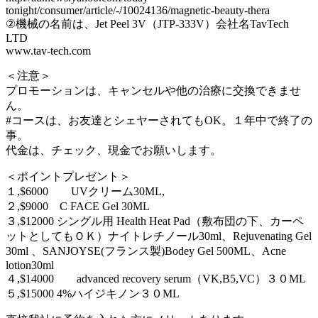
tonight/consumer/article/-/10024136/magnetic-beauty-thera
②機械の名前は、Jet Peel 3V（JTP-333V）会社名TavTech
LTD
www.tav-tech.com
＜注意＞
プロモーションは、キャンセルや他の治療に交換できませ
ん。
#コースは、お友達とシェヤーされてもOK。１年中で終了の
事。
代金は、チェック、現金でお願いします。
＜ポイントプレゼント＞
１,$6000 UVクリーム30ML,
２,$9000 C FACE Gel 30ML
３,$12000 シングル用 Health Heat Pad（敷布団の下、カーペ
ットとしてもＯＫ）ナイトレチノール30ml、Rejuvenating Gel
30ml 、SANJOYSE(フランス製)Bodey Gel 500ML、Acne
lotion30ml
４,$14000 advanced recovery serum（VK,B5,VC）３０ML
５,$15000 4%ハイジキノン３０ML