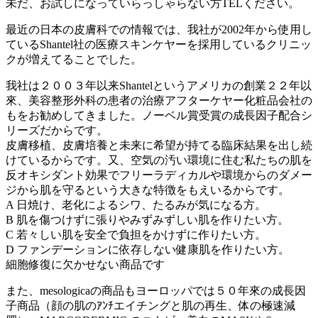
未だ、お試しになっていらっしゃらない方TELください。
最近の日本の皮膚科での情報では、我社が2002年から使用し
ているShantel社の医療スキンケヤーを採用しているクリニッ
クが増えてることでした。
我社は２００３年以来Shantelというアメリカの創業２２年以
來、美容整形外科の患者の治療アフターケヤー化粧品会社の
もをお勧めしてきました。ノーベル賞受賞の成長因子配合シ
リーズだからです。
皮膚移植、皮膚培養と未来に希望が持てる臨床結果を出し続
けているからです。又、空気の汚い環境に住む私たちの肌を
反オキシダント効果でフリーラディカルや環境からのダメー
ジから肌を守るという大きな特徴をもえいるからです。
A 日焼け、老化によるシワ、たるみが気になる方。
B 肌を傷つけずに張りやみずみずしい肌を作りたい方。
C 若々しい肌を安全で負担をかけずに作りたい方。
D ファンデーションに依存しない健康肌を作りたい方。
細胞修復に欠かせない商品です
また、mesologicaの商品もヨーロッパでは５０年來の成長因
子商品（顔の肌のｱﾝﾁエイチングと肌の再生、体の極速減