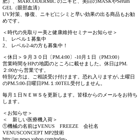
肥）、MARCODERMIC のニキビ、美白のMASKやSerum
GEL（眼部血清）
UV対策、修復、ニキビにシミと早い効果の出る商品もお勧
めです。
＜時代の先取りー美と健康維持セミナーお知らせ＞
1、 レベル１募集中
2、 レベル2-4の方も募集中！
＜休日＞９月３０日〔PM.4:00〕-10月１日（PM3:00）
営業時間をHPの地図のところに載せました。休日はPM.
２:00から営業です。
特別な方は、ご相談受け付けます。恐れ入りますが､土曜日
のPM.5:00-日曜日PM.１:00TEL受付しません。
毎月１日ＮＥＷＳを更新します。皆様からのメールをお待ち
します。
＜お知らせ＞
＜ 新しい医療機入荷＞
①機械の名前はVENUS FREEZE 会社名
VENUSCONCEPT MP2技術
http://au.news.yahoo.com/today-