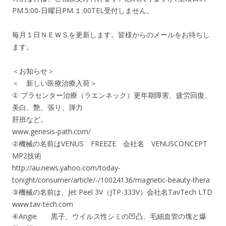
PM.5:00-日曜日PM.１:00TEL受付しません。
毎月１日ＮＥＷＳを更新します。皆様からのメールをお待ちし
ます。
＜お知らせ＞
＜ 新しい医療治療入荷＞
① プラセンター治療（ラエンネック）更年期障害、疲労回復、
美白、艶、張り、弾力
肝班など。
www.genesis-path.com/
②機械の名前はVENUS FREEZE 会社名 VENUSCONCEPT
MP2技術
http://au.news.yahoo.com/today-
tonight/consumer/article/-/10024136/magnetic-beauty-thera
③機械の名前は、Jet Peel 3V（JTP-333V）会社名TavTech LTD
www.tav-tech.com
④Angie 黒子、ウイルス性シミの凹凸、毛細血管の塊と爆