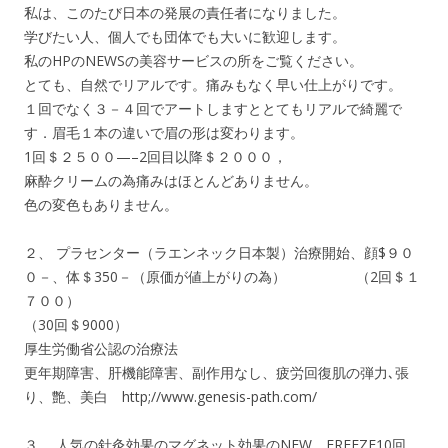
私は、このたび日本の発展の責任者になりました。
学びたい人、個人でも団体でも大いに歓迎します。
私のHPのNEWSの美容サービスの所をご覧ください。
とても、自然でリアルです。痛みもなく早い仕上がりです。
１回でなく３－４回でアートしますととてもリアルで綺麗で
す．眉毛１本の違いで眉の形は変わります。
1回＄２５００—–2回目以降＄２０００，
麻酔クリームの為痛みはほとんどありません。
色の変色もありません。
２、 プラセンター（ラエンネック日本製）治療開始、顔$９０
０－、体＄350－（原価が値上がりの為） （2回＄１
７００）
（30回＄9000）
厚生労働省公認の治療法
更年期障害、肝機能障害、副作用なし、疲労回復肌の弾力､張
り、艶、美白 http;//www.genesis-path.com/
３、 人気の針灸効果のマグネット効果のNEW FREEZE10回