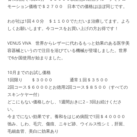
モーション価格で＄２７００ 日本での価格はほぼ同じです。
わが社は1回４０分 ＄１１００でただいま治療してます。よろ
しくお願いします。今コースをお買い上げの方お得です！
VENUS VIVA 世界からレザーに代わるもっと効果のある医学美
容器械というので注目を浴びている機械が登場しました。世界
で6か国使用が始まりました。
10月までのお試し価格
1回限り ＄３０００ 通常１回＄３５００
2回コース＄６０００とお徳用2回コース＄８５００（すべての
スキンケヤー付）
どこにもない価格しかし、1週間おきに2－3回お続けくださ
い。
今までにない効果です。養和をはじめ病院で1回＄４００００
弛み、しわ、毛穴、傷痕、ニキビ跡、ウイルス性シミ，肝斑、
毛細血管、美白に効果あり