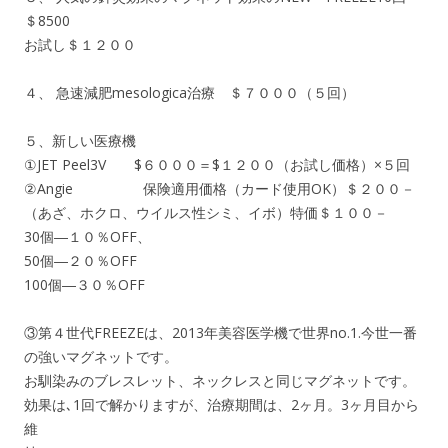
＄8500
お試し＄１２００
４、 急速減肥mesologica治療 ＄７０００（５回）
５、新しい医療機
①JET Peel3V $６０００＝$１２００（お試し価格）×５回
②Angie 保険適用価格（カード使用OK）＄２００－
（あざ、ホクロ、ウイルス性シミ、イボ）特価＄１００－
30個―１０％OFF、
50個―２０％OFF
100個―３０％OFF
③第４世代FREEZEは、2013年美容医学機で世界no.1.今世一番
の強いマグネットです。
お馴染みのブレスレット、ネックレスと同じマグネットです。
効果は､1回で解かりますが、治療期間は、2ヶ月。3ヶ月目から
維