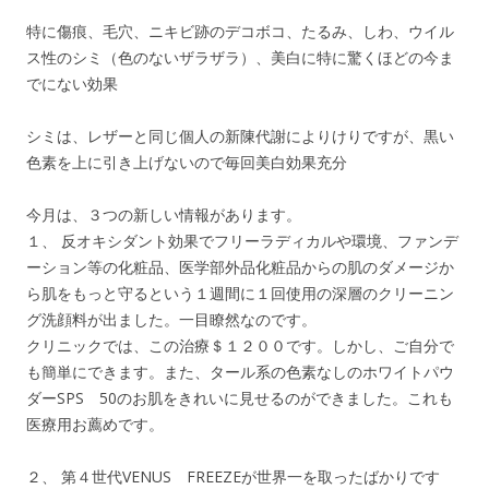
特に傷痕、毛穴、ニキビ跡のデコボコ、たるみ、しわ、ウイル
ス性のシミ（色のないザラザラ）、美白に特に驚くほどの今ま
でにない効果
シミは、レザーと同じ個人の新陳代謝によりけりですが、黒い
色素を上に引き上げないので毎回美白効果充分
今月は、３つの新しい情報があります。
１、 反オキシダント効果でフリーラディカルや環境、ファンデ
ーション等の化粧品、医学部外品化粧品からの肌のダメージか
ら肌をもっと守るという１週間に１回使用の深層のクリーニン
グ洗顔料が出ました。一目瞭然なのです。
クリニックでは、この治療＄１２００です。しかし、ご自分で
も簡単にできます。また、タール系の色素なしのホワイトパウ
ダーSPS 50のお肌をきれいに見せるのができました。これも
医療用お薦めです。
２、 第４世代VENUS FREEZEが世界一を取ったばかりです