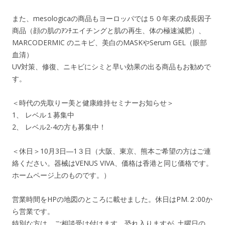
また、mesologicaの商品もヨーロッパでは５０年來の成長因子
商品（顔の肌のｱﾝﾁエイチングと肌の再生、体の極速減肥）、
MARCODERMIC のニキビ、美白のMASKやSerum GEL（眼部
血清）
UV対策、修復、ニキビにシミと早い効果の出る商品もお勧めで
す。
＜時代の先取りー美と健康維持セミナーお知らせ＞
1、 レベル１募集中
2、 レベル2-4の方も募集中！
＜休日＞10月3日―1３日（大阪、東京、熊本ご希望の方はご連
絡ください。器械はVENUS VIVA、価格は香港と同じ価格です。
ホームページ上のものです。）
営業時間をHPの地図のところに載せました。休日はPM.２:00か
ら営業です。
特別な方は、ご相談受け付けます。恐れ入りますが､土曜日の