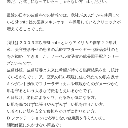
未だ、お試しになっていらっしゃらない方TELください。
最近の日本の皮膚科での情報では、我社が2002年から使用して
いるShantel社の医療スキンケヤーを採用しているクリニックが
増えてることでした。
我社は２００３年以来Shantelというアメリカの創業２２年以
來、美容整形外科の患者の治療アフターケヤー化粧品会社のも
をお勧めしてきました。ノーベル賞受賞の成長因子配合シリー
ズだからです。
皮膚移植、皮膚培養と未来に希望が持てる臨床結果を出し続け
ているからです。又、空気の汚い環境に住む私たちの肌を反オ
キシダント効果でフリーラディカルや環境からのダメージから
肌を守るという大きな特徴をもえいるからです。
A 日焼け、老化によるシワ、たるみが気になる方。
B 肌を傷つけずに張りやみずみずしい肌を作りたい方。
C 若々しい肌を安全で負担をかけずに作りたい方。
D ファンデーションに依存しない健康肌を作りたい方。
細胞修復に欠かせない商品です