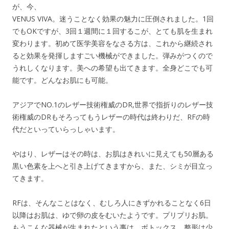
が、今、
VENUS VIVA。迷うことなく効果の魅力に圧倒されました。1回
でもOKですが、3回１週間に１回するこが、とても肌を生まれ
変わります。初めて医学美容をなさる方は、これから継続され
ると効果を発揮しますごい機械ができました。弾みがつくので
うれしくなります。美への希望も出てきます。全身どこでも可
能です。どんなお肌にも可能。
アジアでNO.1のレザー技術権威のDR,世界で指折りのレザー技
術権威のDRもそろってもうレザーの時代は終わりだ、RFの時
代だといっていらっしゃいます。
やはり、レザーはその時は、お肌はきれいに見えても50層ある
黒い色素を上へと引き上げてきますから、また、シミが目立っ
てきます。
RFは、そんなことはなく、むしろ人にきずかれることなく6日
以降はお肌は、ゆで卵の皮をむいたようです。プリプリお肌。
もうこんな器械が生まれたという事は、ボトックス、整形は少