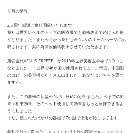
９月の情報
2５周年感謝ご奉仕開催いたします！！
我社は世界レベルのトップの医療機でも価格改正で続けられ易
くなりました。また今月から我社もVENUS のホームページに記
載されます。其の為値段価格改正させていただきます。
第④世代VENUS FREEZE が2013年世界美容医学界でNO.1に
なりました！！世界で46か国で使用されてます。韓国、中国製
のコピーの美容機がたくさん出ました。あなたはどちらを選び
ますか。
また、この器械の新型VENUS LEGACYが出ました。今までの効
果＋相乗効果。そのヘッド使用して効果をもっと発揮できるよ
うにしました
まだ、産まれたばかりの器械で7か国で使用が始まってます。
養和病院で1回30分 ＄５０００以上他の医療グループでプロ