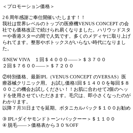
＜プロモーション価格＞
2６周年感謝ご奉仕開催いたします！！
我社は世界レベルのトップの医療機VENUS CONCEPT の会
社でも価格改正で続けられ易くなりました。ハリウッドスタ
ーや香港スターの間で人気です。多くのメディヤに取り上げ
られてます。整形やボトックスがいらない時代になりまし
た。
①NEW VIVA １回＄４０００――＞＄３７００
２回＄７６００――＞＄７２００
②特別価格、最新IPL（VENUS CONCEPT のVERSAS）医
療器械クリニック用。 お試し価格1回＄１４００を毎回＄８
００この機会お試しください！！お肌に合わせて2個のヘッ
ドを使用させていただきます。毛穴は、即小さくなったのが
わかります。
以降７月31日までを延期。ボタニカルパック＄１００お勧め
③ IPL+ダイヤモンドトーン+パックーー＞＄１１００
④ 脱毛――＞価格表から３０％OFF