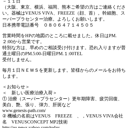
－１１日
（大阪、東京、横浜、福岡、熊本ご希望の方はご連絡くださ
い。器械はVENUS VIVA、FREEZE（顔、首）。幹細胞、ス
ーパープラセンター治療。よろしくお願いします。
日本携帯電話番号 ０８０６４７１４５０５
営業時間をHPの地図のところに載せました。休日はPM.
２:00から営業です。
特別な方は、早めのご相談受け付けます。恐れ入りますが普
通土曜日のPM.5:00-日曜日PM.１:00TEL
受付しません。
毎月１日ＮＥＷＳを更新します。皆様からのメールをお待ち
します。
＜お知らせ＞
＜ 新しい医療治療入荷＞
① 治療（スーパープラセンター）更年期障害、疲労回復、
美白、艶、張り、弾力、肝斑など
www.genesis-path.com/
② 機械の名前はVENUS FREEZE 、，VENUS VIVA会社
名 VENUSCONCEPT MP2技術
http://au.news.yahoo.com/today-