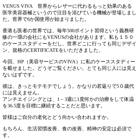
VENUS VIVA 世界からレザーに代わるもっと効果のある
医学美容器械というので注目を浴びている機械が登場しまし
た。世界で6か国使用が始まりました。
香港も医者の世界では、毎年500ポイント習得という義務研
修の一環の会社にもVENUSの会社があります。私も１５０
のケーススタディーをだし、世界どこに行っても同じデザイ
ン、規格のCERTIFICATEをいただきました。
今回、HP（美容サービスのVIVA）に私のケーススタディー
を載せました。どうぞご覧ください。とても同じ人には見え
ないはずです。
彼は、きっとモテモテでしょう。かなりの若返りで5０歳代
には見えません。
アンチエイジングとは、1－3週に1度何かの治療をして体温
を36.5度を目標に継続することだと思います。
皆様はご自分の老化とどう向かい合われますか。
もちろん、生活習慣改善、食の改善、精神の安定は必須で
す。