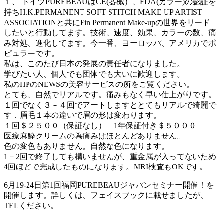
１、 ドイツPUREBEAUはCE(器械）、FDA(カラー)の認証を
持ちH.K.PERMANENT SOFT STITCH MAKE UP ARTIST
ASSOCIATIONと共にFin Permanent Make-upの世界をリード
したいと行動してます。技術、速度、効果、カラーの数、痛
み対処、進化してます。今一番、ヨーロッパ、アメリカでポ
ピュラーです。
私は、このたび日本の発展の責任者になりました。
学びたい人、個人でも団体でも大いに歓迎します。
私のHPのNEWSの美容サービスの所をご覧ください。
とても、自然でリアルです。痛みもなく早い仕上がりです。
１回でなく３－４回でアートしますととてもリアルで綺麗で
す．眉毛１本の違いで眉の形は変わります。
１回＄２５００（保証なし），1年保証付き＄５０００
医療麻酔クリームの為痛みはほとんどありません。
色の変色もありません。自然な色になります。
1－2回で終了しても構いませんが、重金属が入ってないため
4回ほどで完成したものになります。MRI検査もOKです。
6月19-24日第1回福岡PUREBEAUジャパンセミナー開催！を
開催します。詳しくは、フェイスブックに載せましたが、
TELください。