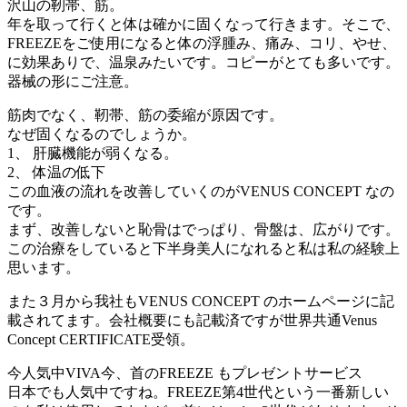
沢山の靭帯、筋。
年を取って行くと体は確かに固くなって行きます。そこで、
FREEZEをご使用になると体の浮腫み、痛み、コリ、やせ、
に効果ありで、温泉みたいです。コピーがとても多いです。
器械の形にご注意。
筋肉でなく、靭帯、筋の委縮が原因です。
なぜ固くなるのでしょうか。
1、 肝臓機能が弱くなる。
2、 体温の低下
この血液の流れを改善していくのがVENUS CONCEPT なの
です。
まず、改善しないと恥骨はでっぱり、骨盤は、広がりです。
この治療をしていると下半身美人になれると私は私の経験上
思います。
また３月から我社もVENUS CONCEPT のホームページに記
載されてます。会社概要にも記載済ですが世界共通Venus
Concept CERTIFICATE受領。
今人気中VIVA今、首のFREEZE もプレゼントサービス
日本でも人気中ですね。FREEZE第4世代という一番新しい