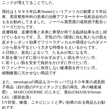
ニックが増えてることでした。
我社は１９９５年以来Shantelというアメリカの創業２５年以
來、美容整形外科の患者の治療アフターケヤー化粧品会社の
もをお勧めしてきました。ノーベル賞受賞の成長因子配合シ
リーズだからです。
皮膚移植、皮膚培養と未来に希望が持てる臨床結果を出し続
けているからです。又、空気の汚い環境に住む私たちの肌を
反オキシダント効果でフリーラディカルや環境からのダメー
ジから肌を守るという大きな特徴をもえいるからです。
A 日焼け、老化によるシワ、たるみが気になる方。
B 肌を傷つけずに張りやみずみずしい肌を作りたい方。
C 若々しい肌を安全で負担をかけずに作りたい方。
D ファンデーションに依存しない健康肌を作りたい方。
細胞修復に欠かせない商品です
また、mesologicaの商品もヨーロッパでは５０年來の成長因
子商品（顔の肌のｱﾝﾁエイチングと肌の再生、体の極速減
肥）、MARCODERMIC のニキビ、美白のMASKやSerum
GEL（眼部血清）
UV対策、修復、ニキビにシミと早い効果の出る商品もお勧
めです。