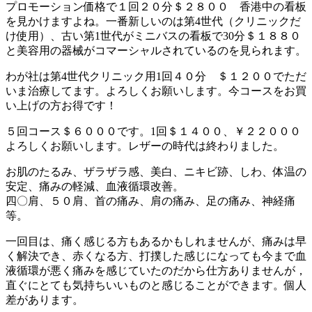
プロモーション価格で１回２０分＄２８００ 香港中の看板
を見かけますよね。一番新しいのは第4世代（クリニックだ
け使用）、古い第1世代がミニバスの看板で30分＄１８８０
と美容用の器械がコマーシャルされているのを見られます。
わが社は第4世代クリニック用1回４０分 ＄１２００でただ
いま治療してます。よろしくお願いします。今コースをお買
い上げの方お得です！
５回コース＄６０００です。1回＄１４００、￥２２０００
よろしくお願いします。レザーの時代は終わりました。
お肌のたるみ、ザラザラ感、美白、ニキビ跡、しわ、体温の
安定、痛みの軽減、血液循環改善。
四〇肩、５０肩、首の痛み、肩の痛み、足の痛み、神経痛
等。
一回目は、痛く感じる方もあるかもしれませんが、痛みは早
く解決でき、赤くなる方、打撲した感じになっても今まで血
液循環が悪く痛みを感じていたのだから仕方ありませんが，
直ぐにとても気持ちいいものと感じることができます。個人
差があります。