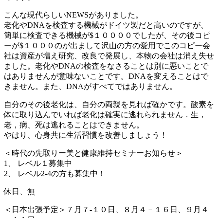
こんな現代らしいNEWSがありました。
老化やDNAを検査する機械がドイツ製だと高いのですが、
簡単に検査できる機械が$１００００でしたが、その後コピ
ーが$１０００のが出まして沢山の方の愛用でこのコピー会
社は資産が増え研究、改良で発展し、本物の会社は消え失せ
ました。老化やDNAの検査をなさることは別に悪いことで
はありませんが意味ないことです。DNAを変えることはで
きません。また、DNAがすべてではありません。
自分のその後老化は、自分の両親を見れば確かです。酸素を
体に取り込んでいれば老化は確実に逃れられません．生，
老，病、死は逃れることはできません。
やはり、心身共に生活習慣を改善しましょう！
＜時代の先取りー美と健康維持セミナーお知らせ＞
1、 レベル１募集中
2、 レベル2-4の方も募集中！
休日、無
＜日本出張予定＞７月７-１０日、８月４－１６日、９月４