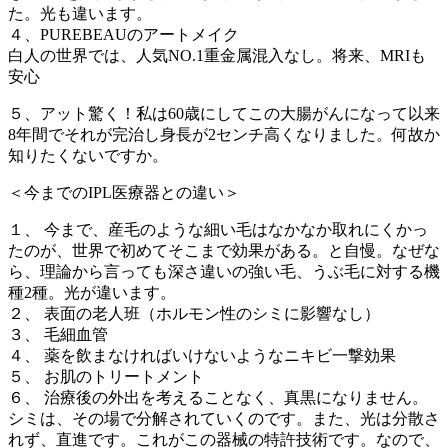
た。光も違います。
４、PUREBEAUのアートメイク
白人の世界では、人気NO.1重金属混入なし。将来、MRIも
安心
５、アット驚く！私は60歳にしてこの大腸がんになって以来
8年間でそれが完治し身長が2センチ高くなりました。何故か
知りたくないですか。
＜今までのIPL医療器との違い＞
１、 今まで、産毛のような細い毛はなかなか取れにくかっ
たのが、世界で初めてそこまで効果がある。と自慢。なぜな
ら、理論から言っても深さ違いの強い毛、うぶ毛に対する機
種2種。光が違います。
２、 表面の老人班（ホルモン性のシミに影響なし）
３、 毛細血管
４、 薬を飲まなければいけないようなニキビ一撃効果
５、 お肌のトリートメント
６、 治療後の外出を考えることなく、真黒になりません。
シミは、その場で分解されていくのです。また、光は分散さ
れず、直進です。これがこの器械の特許技術です。なので、