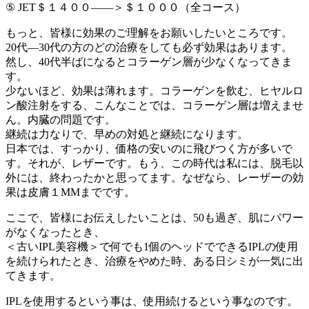
⑤ JET＄１４００――＞＄１０００（全コース）
もっと、皆様に効果のご理解をお願いしたいところです。
20代―30代の方のどの治療をしても必ず効果はあります。
然し、40代半ばになるとコラーゲン層が少なくなってきま
す。
少ないほど、効果は薄れます。コラーゲンを飲む、ヒヤルロ
ン酸注射をする、こんなことでは、コラーゲン層は増えませ
ん。内臓の問題です。
継続は力なりで、早めの対処と継続になります。
日本では、すっかり、価格の安いのに飛びつく方が多いで
す。それが、レザーです。もう、この時代は私には、脱毛以
外には、終わったかと思ってます。なぜなら、レーザーの効
果は皮膚１MMまでです。
ここで、皆様にお伝えしたいことは、50も過ぎ、肌にパワー
がなくなったとき、
＜古いIPL美容機＞で何でも1個のヘッドでできるIPLの使用
を続けられたとき、治療をやめた時、ある日シミが一気に出
てきます。
IPLを使用するという事は、使用続けるという事なのです。