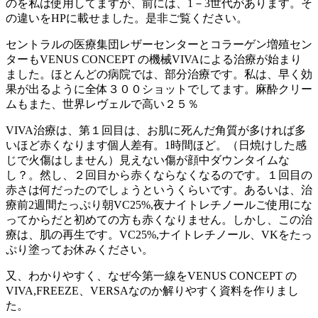
のを私は使用してますが、前には、1－3世代があります。そ
の違いをHPに載せました。是非ご覧ください。
セントラルの医療集団レザーセンターとコラーゲン増殖セン
ターもVENUS CONCEPT の機械VIVAによる治療が始まり
ました。ほとんどの病院では、部分治療です。私は、早く効
果が出るように全体３００ショットでしてます。麻酔クリー
ムもまた、世界レヴェルで高い２５％
VIVA治療は、第１回目は、お肌に死んだ角質が多ければ多
いほど赤くなります個人差有。1時間ほど。（日焼けした感
じで火傷はしません）見えない傷が顔中ダウンタイムな
し？。然し、２回目から赤くならなくなるのです。１回目の
赤さは何だったのでしょうというくらいです。あるいは、治
療前2週間たっぷり朝VC25%,夜ナイトレチノールご使用にな
ってからだと初めての方も赤くなりません。しかし、この治
療は、肌の再生です。VC25%,ナイトレチノール、VKをたっ
ぷり塗ってお休みください。
又、わかりやすく、なぜ今第一線をVENUS CONCEPT の
VIVA,FREEZE、VERSAなのか解りやすく資料を作りまし
た。