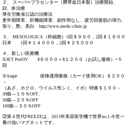
２、 スーパープラセンター（臍帯血日本製）治療開始、
顔、体治療
厚生労働省公認の治療法
更年期障害、肝機能障害、副作用なし、疲労回復肌の弾力､
張り、艶、美白 http;//www.medic-clinic.jp
３、 MESOLOGICA（幹細胞）1回＄９００，2回＄１６００
日本 1回￥１４０００，2回￥２５０００
４、新しい医療機
①JET Peel3V $６０００＝$１２００（お試し価格）×５
回
②Angie 保険適用価格（カード使用OK）＄２００
－
（あざ、ホクロ、ウイルス性シミ、イボ）特価＄１００－
30個―１０％OFF、
50個―２０％OFF
100個―３０％OFF
③第４世代FREEZEは、2013年美容医学機で世界no.1.今世一
番の強いマグネットです。