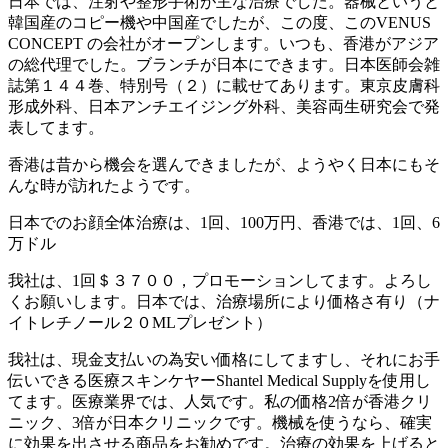
日本では、注射や整形手術が主な治療でした。器械というと
韓国産のコピー機や中国産でしたが、この度、このVENUS
CONCEPT の会社がオープンします。いつも、香港がアジア
の総代理でした。ブランチが日本にできます。日本医師会雑
誌第１４４巻、特別号（２）に載せてあります。東京皮膚科
形成外科、日本アンチエイジング外科、美容両生研究会で発
表してます。
香港は昔から機会を選んできましたが、ようやく日本にもそ
んな時が訪れたようです。
日本でのお顔全体治療は、1回、100万円、香港では、1回、6
万ドル
我社は、1回＄３７００，プロモーションしてます。よろし
くお願いします。日本では、治療場所により価格さ有り（ナ
イトレチノール２０MLプレゼント）
我社は、現金支払いの為安い価格にしてますし、それにお手
伝いできる医療スキンケヤーShantel Medical Supplyを使用し
てます。医療業界では、人気です。私の価格2倍が香港クリ
ニック、3倍が日本クリニックです。機械を使うなら、確実
に効果を出させる商品をお勧めです。治療の効果を上げると