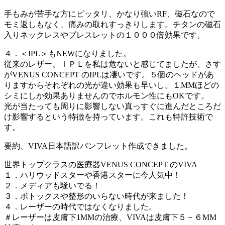
手もみが苦手な方にピッタリ、かなり強いRF、磁石なので
モミ返しもなく、痛みの取れすっきりします。チタンの磁石
入りネックレスやブレスレットの１０００倍効果です。
４．＜IPL＞もNEWになりました。
従来のレザー、ＩＰＬを私は危ないと感じてましたが、さす
がVENUS CONCEPT のIPLは凄いです。５個のヘッドがあ
りますからそれぞれの光が違い効果も早いし。１MMほどの
シミにしか効果ありませんのでホルモン性にもOKです。
光が当たっても周りに影響しない真っすぐに進んだところだ
け影響するという特徴を持っています。これも特許技術で
す。
要約、VIVA日本語訳パンフレット作成できました。
世界トップクラスの医療器VENUS CONCEPT のVIVA
１．ハリウッドスターや香港スターに今人気中！
２．メディアも騒いでる！
３．ボトックスや整形のいらない時代が来ました！
４．レーザーの時代ではなくなりました。
＃レーザーは皮膚下1MMの治療、VIVAは皮膚下５－６MM