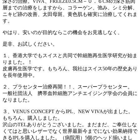
深さの治療。VIVA、FREEZE0.5CM－０．６CMの深さ筋肉
層までの治療をしますから、コラーゲン、弛み、シミ分解、
ニキビ跡の改善、太田母斑、黄色肌も確実に治療してくれま
す。
やはり、安いのが目的ならこの機会をお見逃しなく、
是非、お試しください。
１、香港大学でもスイスと共同で幹細胞再生医学研究が始ま
りました。！
皮膚再生医学です。もちろん、我社はスイス50年の歴史あり
を長年使用中。
２、プラセンター治療再開！！、スーパープラセンター。
一般社団法人 臍帯血幹細胞アンチエイジング学会の会員に
なりました。
３、VENUS CONCEPT からIPL、NEW VIVAが出ました。
もちろん、購入しました。
沢山のTELありがとうございました。まだまだ、ご奉仕しな
くてはと思いレザーでなく世界最新今までにない効果納得で
きるIPLを購入しました。（病院用）5個のヘッド揃いまし