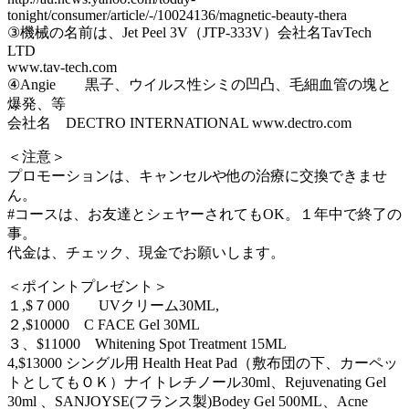
tonight/consumer/article/-/10024136/magnetic-beauty-thera
③機械の名前は、Jet Peel 3V（JTP-333V）会社名TavTech
LTD
www.tav-tech.com
④Angie 黒子、ウイルス性シミの凹凸、毛細血管の塊と
爆発、等
会社名 DECTRO INTERNATIONAL www.dectro.com
＜注意＞
プロモーションは、キャンセルや他の治療に交換できませ
ん。
#コースは、お友達とシェヤーされてもOK。１年中で終了の
事。
代金は、チェック、現金でお願いします。
＜ポイントプレゼント＞
１,$７000 UVクリーム30ML,
２,$10000 C FACE Gel 30ML
３、$11000 Whitening Spot Treatment 15ML
4,$13000 シングル用 Health Heat Pad（敷布団の下、カーペッ
トとしてもＯＫ）ナイトレチノール30ml、Rejuvenating Gel
30ml 、SANJOYSE(フランス製)Bodey Gel 500ML、Acne