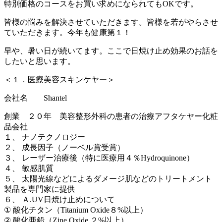
特別価格のコースをお買い求めになられてもOKです。
皆様の悩みを解決させていただきます。皆様を若がやらさせ
ていただきます。今年も健康第１！
早や、暑い日が続いてます。ここで日焼け止め効果のお話を
したいと思います。
＜１．医療美容スキンケヤー＞
会社名 Shantel
創業 ２０年 美容整形外科の患者の治療アフタケヤー化粧
品会社
１、 ナノテクノロジー
２、 成長因子（ノーベル賞受賞）
３、 レーザー治療後（特に医療用４％Hydroquinone）
４、 敏感肌質
５、 太陽光線などによるダメージ肌などのトリートメント
製品を専門家に提供
６、 Ａ.UV日焼け止めについて
① 酸化チタン（Titanium Oxide８%以上）
② 酸化亜鉛（Zine Oxide ２%以上）