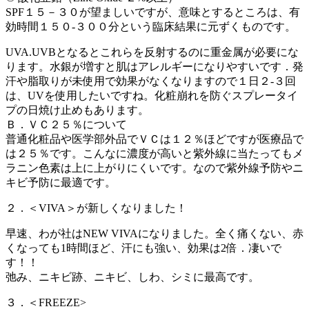
SPF１５－３０が望ましいですが、意味とするところは、有
効時間１５０-３００分という臨床結果に元ずくものです。
UVA.UVBとなるとこれらを反射するのに重金属が必要にな
ります。水銀が増すと肌はアレルギーになりやすいです．発
汗や脂取りが未使用で効果がなくなりますので１日２-３回
は、UVを使用したいですね。化粧崩れを防ぐスプレータイ
プの日焼け止めもあります。
Ｂ．ＶＣ２５％について
普通化粧品や医学部外品でＶＣは１２％ほどですが医療品で
は２５％です。こんなに濃度が高いと紫外線に当たってもメ
ラニン色素は上に上がりにくいです。なので紫外線予防やニ
キビ予防に最適です。
２．＜VIVA＞が新しくなりました！
早速、わが社はNEW VIVAになりました。全く痛くない、赤
くなっても1時間ほど、汗にも強い、効果は2倍．凄いで
す！！
弛み、ニキビ跡、ニキビ、しわ、シミに最高です。
３．＜FREEZE>