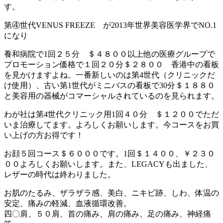
す。
第④世代VENUS FREEZE が2013年世界美容医学界でNO.1
になり
養和病院で1回２５分 ＄４８００以上他の医療グループで
プロモーション価格で１回２０分＄２８００ 香港中の看板
を見かけますよね。一番新しいのは第4世代（クリニックだ
け使用）、古い第1世代がミニバスの看板で30分＄１８８０
と美容用の器械がコマーシャルされているのを見られます。
わが社は第4世代クリニック用1回４０分 ＄１２００でただ
いま治療してます。よろしくお願いします。今コースをお買
い上げの方お得です！
お顔５回コース＄６０００です。1回＄１４００、￥２３０
００よろしくお願いします。また、LEGACYも出ました、
レザーの時代は終わりました。
お肌のたるみ、ザラザラ感、美白、ニキビ跡、しわ、体温の
安定、痛みの軽減、血液循環改善。
四〇肩、５０肩、首の痛み、肩の痛み、足の痛み、神経痛