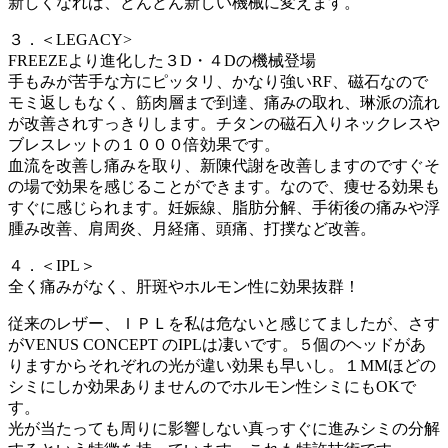
新しくなれば、どんどん新しい機械に変えます。
３．＜LEGACY>
FREEZEより進化した３D・４Dの機械登場
手もみが苦手な方にピッタリ、かなり強いRF、磁石なので
モミ返しもなく、筋肉層まで到達、痛みの取れ、琳派の流れ
が改善されすっきりします。チタンの磁石入りネックレスや
ブレスレットの１０００倍効果です。
血流を改善し痛みを取り、新陳代謝を改善しますのですぐそ
の場で効果を感じることができます。なので、痩せる効果も
すぐに感じられます。妊娠線、脂肪分解、手術後の痛みや浮
腫み改善、肩周炎、月経痛、頭痛、打撲など改善。
４．＜IPL＞
全く痛みがなく、肝斑やホルモン性に効果抜群！
従来のレザー、ＩＰＬを私は危ないと感じてましたが、さす
がVENUS CONCEPT のIPLは凄いです。５個のヘッドがあ
りますからそれぞれの光が違い効果も早いし。１MMほどの
シミにしか効果ありませんのでホルモン性シミにもOKで
す。
光が当たっても周りに影響しない真っすぐに進みシミの分解