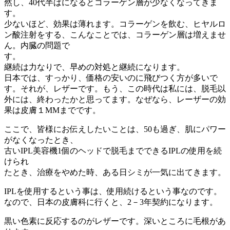
然し、40代半ばになるとコラーゲン層が少なくなってきま
す。
少ないほど、効果は薄れます。コラーゲンを飲む、ヒヤルロ
ン酸注射をする、こんなことでは、コラーゲン層は増えませ
ん。内臓の問題で
す。
継続は力なりで、早めの対処と継続になります。
日本では、すっかり、価格の安いのに飛びつく方が多いで
す。それが、レザーです。もう、この時代は私には、脱毛以
外には、終わったかと思ってます。なぜなら、レーザーの効
果は皮膚１MMまでです。
ここで、皆様にお伝えしたいことは、50も過ぎ、肌にパワー
がなくなったとき、
古いIPL美容機1個のヘッドで脱毛までできるIPLの使用を続
けられ
たとき、治療をやめた時、ある日シミが一気に出てきます。
IPLを使用するという事は、使用続けるという事なのです。
なので、日本の皮膚科に行くと、2－3年契約になります。
黒い色素に反応するのがレザーです。深いところに毛根があ