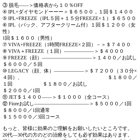
③ 脱毛――＞価格表から１０％OFF
④ IPL+ダイヤモンドーーー＞＄６５００，１回＄１４００
⑤ IPL+FREEZE（IPL５回＋１５分FREEZE×１）＄６５００
⑥ IPL（パック、アフタークリーム付）１回＄１２００（女
性）
1回＄１６００（男性）
⑦ VIVA+FREEZE（1時間FREEZE×２回）－＞＄７４００
⑧ VIVA＋FREEZE（１回）――――――＞＄４０００
⑨ FREEZE（顔）――――――――――＞１４００／お試し
＄６０００／５回
⑩ LEGACY（顔、体）――――――＞＄７２００（３０分×
４回）、 ＄１８００／
１回 ＄１８００／お試し
＄２０００／1回
⑪ JET＄１４００――＞＄１０００（全コース）
⑫ Fioreお試し―――――――――――＞＄５０００／1回
＄８０００／1回通常
＄１５０００／3回コース
もっと、皆様に効果のご理解をお願いしたいところです。
20代―30代の方のどの治療をしても必ず効果はあります。