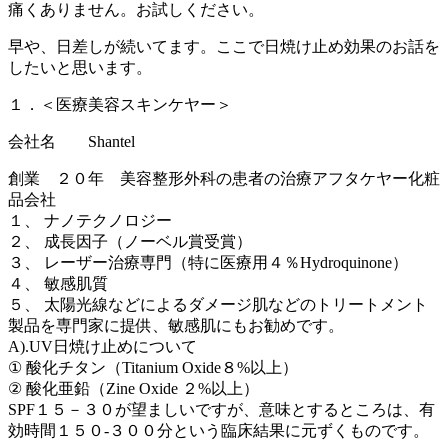
痛くありません。お試しください。
早や、日差しが続いてます。ここで日焼け止め効果のお話を
したいと思います。
１．＜医療美容スキンケヤー＞
会社名 Shantel
創業 ２０年 美容整形外科の患者の治療アフタケヤー化粧
品会社
１、 ナノテクノロジー
２、 成長因子（ノーベル賞受賞）
３、 レーザー治療専門（特に医療用４％Hydroquinone）
４、 敏感肌質
５、 太陽光線などによるダメージ肌などのトリートメント
製品を専門家に提供、敏感肌にもお勧めです。
A).UV日焼け止めについて
① 酸化チタン（Titanium Oxide８%以上）
② 酸化亜鉛（Zine Oxide ２%以上）
SPF１５－３０が望ましいですが、意味とするところは、有
効時間１５０-３００分という臨床結果に元ずくものです。