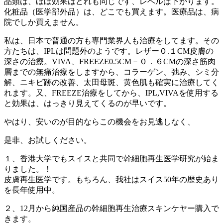
品類は、ほぼ効果はどれも同じです、レベルは下がります。
化粧品（医学部外品）は、どこでも買えます。医療品は、病
院でしか買えません。
私は、日本で普通の方も専門業界人も治療をしてます。その
方たちは、IPLは問題外のようです。レザー０.１CM皮膚の
深さの治療。VIVA、FREEZE0.5CM－０．６CMの深さ筋肉
層までの無痛治療をしますから、コラーゲン、弛み、シミ分
解、ニキビ跡の改善、太田母斑、黄色肌も確実に治療してく
れます。又、FREEZE治療をしてから、IPL,VIVAを使用する
と効果は、はっきり見えてくるのが早いです。
やはり、安いのが目的ならこの機会をお見逃しなく、
是非、お試しください。
１、香港大学でもスイスと共同で幹細胞再生医学研究が始ま
りました。！
皮膚再生医学です。もちろん、我社はスイス50年の歴史あり
を長年使用中。
２、12月から純国産品の幹細胞再生治療スキンケヤー購入で
きます。