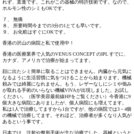
れず、直進です。これがこの器械の特許技術です。なので、
ホルモン性のシミもOKです。
７、 無痛
８、 所要時間今までの3分の1とても早いです。
９、 お化粧はすぐにOKです。
香港の沢山の病院と私で使用中！
香港の医療業界で人気のVENUS CONCEPT のIPL すでに、
カナダ、アメリカで治療が始まってます。
顔に出たシミ簡単に取ることはできません。内臓から元気に
なるように生活習慣に気をつけることから始まります。機械
頼みでは綺麗になれません。もう、レザーなしにシミや弛み
が取れる手術のいらない機械VIVAが出現しました。お試し
ください。（医学美容最前線HPをご覧ください）今香港に9
個大きな病院にありましたが、個人病院にも増えてます。
私は1人で治療してますから1台ですが、他の病院では3－4個
の機械で治療してます。それほど、治療者が多くなり人気が
あるという事です。
日本では、注射や整形手術が主な治療でした。器械というと