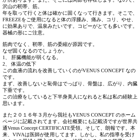
沢山の靭帯、筋。
年を取って行くと体は確かに固くなって行きます。そこで、
FREEZEをご使用になると体の浮腫み、痛み、コリ、やせ、
に効果ありで、温泉みたいです。コピーがとても多いです。
器械の形にご注意。
筋肉でなく、靭帯、筋の委縮が原因です。
なぜ固くなるのでしょうか。
1、 肝臓機能が弱くなる。
2、 体温の低下
この血液の流れを改善していくのがVENUS CONCEPT なの
です。
まず、改善しないと恥骨はでっぱり、骨盤は、広がり、内臓
下垂です。
この治療をしていると下半身美人になれると私は私の経験上
思います。
また２０１６年３月から我社もVENUS CONCEPT のホーム
ページに記載されてます。会社概要にも記載済ですが世界共
通Venus Concept CERTIFICATE受領。そして、朗報です。本
来、VIVAは医師が使用してます。しかし、私の指導を受け