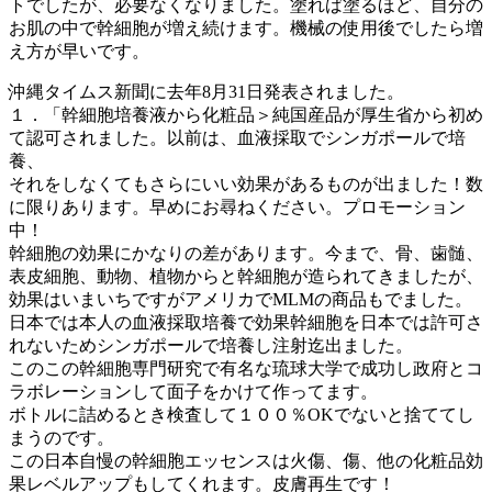
トでしたが、必要なくなりました。塗れば塗るほど、自分の
お肌の中で幹細胞が増え続けます。機械の使用後でしたら増
え方が早いです。
沖縄タイムス新聞に去年8月31日発表されました。
１．「幹細胞培養液から化粧品＞純国産品が厚生省から初め
て認可されました。以前は、血液採取でシンガポールで培
養、
それをしなくてもさらにいい効果があるものが出ました！数
に限りあります。早めにお尋ねください。プロモーション
中！
幹細胞の効果にかなりの差があります。今まで、骨、歯髄、
表皮細胞、動物、植物からと幹細胞が造られてきましたが、
効果はいまいちですがアメリカでMLMの商品もでました。
日本では本人の血液採取培養で効果幹細胞を日本では許可さ
れないためシンガポールで培養し注射迄出ました。
このこの幹細胞専門研究で有名な琉球大学で成功し政府とコ
ラボレーションして面子をかけて作ってます。
ボトルに詰めるとき検査して１００％OKでないと捨ててし
まうのです。
この日本自慢の幹細胞エッセンスは火傷、傷、他の化粧品効
果レベルアップもしてくれます。皮膚再生です！