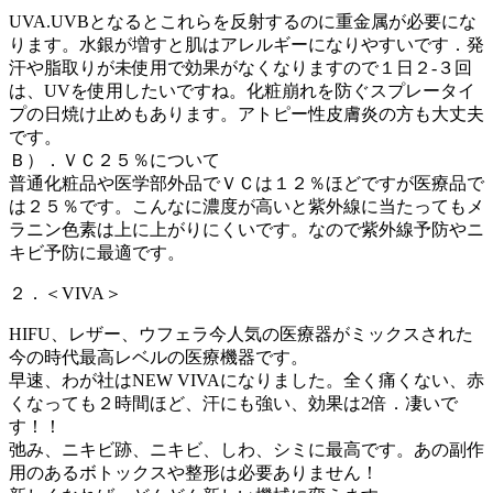
UVA.UVBとなるとこれらを反射するのに重金属が必要にな
ります。水銀が増すと肌はアレルギーになりやすいです．発
汗や脂取りが未使用で効果がなくなりますので１日２-３回
は、UVを使用したいですね。化粧崩れを防ぐスプレータイ
プの日焼け止めもあります。アトピー性皮膚炎の方も大丈夫
です。
Ｂ）．ＶＣ２５％について
普通化粧品や医学部外品でＶＣは１２％ほどですが医療品で
は２５％です。こんなに濃度が高いと紫外線に当たってもメ
ラニン色素は上に上がりにくいです。なので紫外線予防やニ
キビ予防に最適です。
２．＜VIVA＞
HIFU、レザー、ウフェラ今人気の医療器がミックスされた
今の時代最高レベルの医療機器です。
早速、わが社はNEW VIVAになりました。全く痛くない、赤
くなっても２時間ほど、汗にも強い、効果は2倍．凄いで
す！！
弛み、ニキビ跡、ニキビ、しわ、シミに最高です。あの副作
用のあるボトックスや整形は必要ありません！