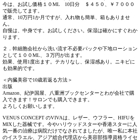
今は、お試し価格１０ML 10日分 ＄４５０、￥７０００
で販売してます。
通常、10万円1か月ですが、入れ物も簡単、箱もありませ
ん。
自慢は、中身です。お試しください。保湿は確かにすぐわか
ります。
２．幹細胞会社から洗い流す不必要パックや下地ローション
として１００ML、３万円が出ます。
効果、使用1度出ます。テカリなし、保湿感あり。ニキビに
も効果的です。
＜内臓美容で10歳若返る方法＞
出版
Amazon、紀伊国屋、八重洲ブックセンターとわが会社で購
入できます！サロンでも購入できます。
よろしくお願いします。
VENUS CONCEPT のVIVAは、レザー、ウフラー、HIFUを
MIXした器械です。今やハリウッドスターや香港スターに人
気一番の治療は病院だけでなされてましたが、唯一私に本社
のイスラエル、アジア総合代理店から美容部指導資格ライセ