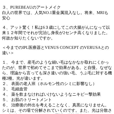
３、PUREBEAUのアートメイク
白人の世界では、人気NO.1重金属混入なし。将来、MRIも
安心
４、アット驚く！私は6３歳にしてこの大腸がんになって以
来１２年間でそれが完治し身長が2センチ高くなりました。
何故か知りたくないですか。
＜今までのIPL医療器とVENUS CONCEPT のVERUSAとの
違い＞
１、 今まで、産毛のような細い毛はなかなか取れにくかっ
たのが、世界で初めてそこまで効果がある。と自慢。なぜな
ら、理論から言っても深さ違いの強い毛、うぶ毛に対する機
種2種。光が違います。
２、 表面の老人班（ホルモン性のシミに影響なし）
３、 毛細血管
４、 薬を飲まなければいけないようなニキビ一撃効果
５、 お肌のトリートメント
６、 治療後の外出を考えることなく、真黒になりません。
シミは、その場で分解されていくのです。また、光は分散さ