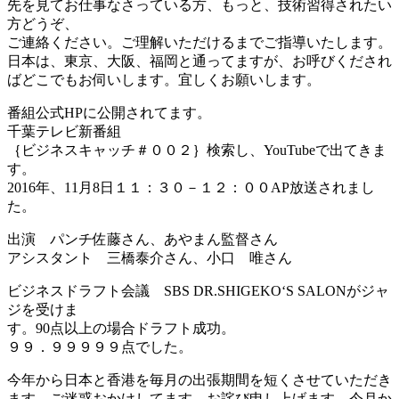
先を見てお仕事なさっている方、もっと、技術習得されたい
方どうぞ、
ご連絡ください。ご理解いただけるまでご指導いたします。
日本は、東京、大阪、福岡と通ってますが、お呼びくだされ
ばどこでもお伺いします。宜しくお願いします。
番組公式HPに公開されてます。
千葉テレビ新番組
｛ビジネスキャッチ＃００２｝検索し、YouTubeで出てきま
す。
2016年、11月8日１１：３０－１２：００AP放送されまし
た。
出演 パンチ佐藤さん、あやまん監督さん
アシスタント 三橋泰介さん、小口 唯さん
ビジネスドラフト会議 SBS DR.SHIGEKO‘S SALONがジャ
ジを受けま
す。90点以上の場合ドラフト成功。
９９．９９９９９点でした。
今年から日本と香港を毎月の出張期間を短くさせていただき
ます。ご迷惑おかけしてます。お詫び申し上げます。今月か