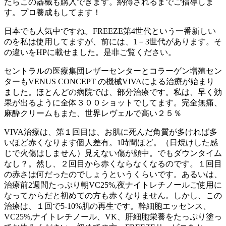
たらこの器械も購入できます。納得されるまでご指導しま
す。プロ養成もしてます！
日本でも人気中ですね。FREEZE第4世代という一番新しい
のを私は使用してますが、前には、1－3世代があります。そ
の違いをHPに載せました。是非ご覧ください。
セントラルの医療集団レザーセンターとコラーゲン増殖セン
ターもVENUS CONCEPT の機械VIVAによる治療が始まり
ました。ほとんどの病院では、部分治療です。私は、早く効
果が出るように全体３００ショットでしてます。完全無痛、
麻酔クリームもまた、世界レヴェルで高い２５％
VIVA治療は、第１回目は、お肌に死んだ角質が多ければ多
いほど赤くなります個人差有。1時間ほど。（日焼けした感
じで火傷はしません）見えない傷が顔中。でもダウンタイム
なし？。然し、２回目から赤くならなくなるのです。１回目
の赤さは何だったのでしょうというくらいです。あるいは、
治療前2週間たっぷり朝VC25%,夜ナイトレチノールご使用に
なってからだと初めての方も赤くなりません。しかし、この
治療は、１回で5-10%肌の再生です。幹細胞エッセンス、
VC25%,ナイトレチノール、VK、肝細胞栄養をたっぷり塗っ