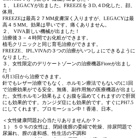
１、 LEGACYが出ました。FREEZEを３D,４D化した、顔、
体用。
FREEZEは最高２７MM皮膚深く入りますが、LEGACYは最
高４５MM。効果は早いです。痛くありません。
２、 VIVA新しい機械が出ました！
治療後３－４時間でお化粧ができます。
植毛クリニックと同じ育毛治療ができます。
FREEZE、IPL,VIVAの３つの治療がいつしょにできるように
なりました。
３、女性限定のデリケートゾーンの治療機器Fioreが出まし
た！
6月13日から治療できます。
針でもレザー治療でもなく、ホルモン療法でもないのに1回
で治療効果がでる安全、無痛、副作用無の医療機器が出まし
た。女性ホルモン効果もよくお腹を温めてくれますので肝斑
にも効果的です。カンジダ症にも効果的です。すぐにPH7.5
にしてくれます。プロモーション中！香港、日本。
＜女性健康問題お心当たりありませんか？＞
１） ５０％の女性は、閉経後膣の委縮で乾燥、排尿問題で
尿漏れ、膣の違和感、性生活の不調和