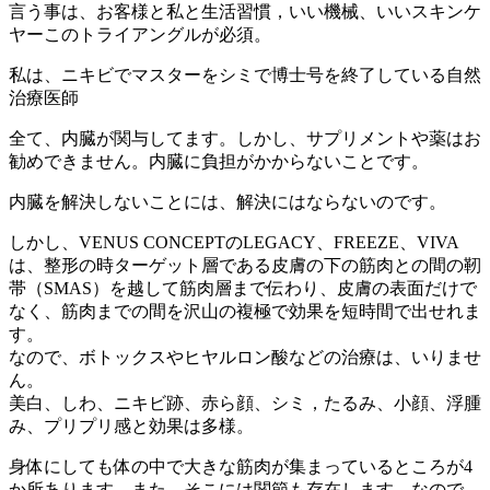
言う事は、お客様と私と生活習慣，いい機械、いいスキンケ
ヤーこのトライアングルが必須。
私は、ニキビでマスターをシミで博士号を終了している自然
治療医師
全て、内臓が関与してます。しかし、サプリメントや薬はお
勧めできません。内臓に負担がかからないことです。
内臓を解決しないことには、解決にはならないのです。
しかし、VENUS CONCEPTのLEGACY、FREEZE、VIVA
は、整形の時ターゲット層である皮膚の下の筋肉との間の靭
帯（SMAS）を越して筋肉層まで伝わり、皮膚の表面だけで
なく、筋肉までの間を沢山の複極で効果を短時間で出せれま
す。
なので、ボトックスやヒヤルロン酸などの治療は、いりませ
ん。
美白、しわ、ニキビ跡、赤ら顔、シミ，たるみ、小顔、浮腫
み、プリプリ感と効果は多様。
身体にしても体の中で大きな筋肉が集まっているところが4
か所あります。また、そこには関節も存在します。なので、