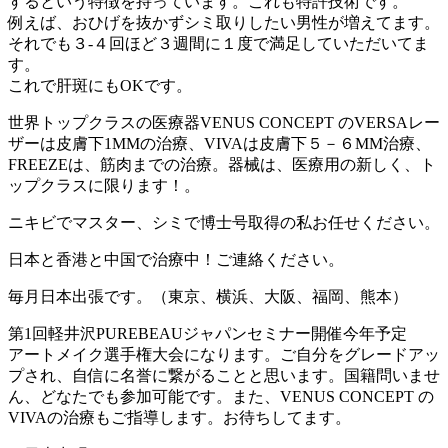
するという特徴を持っています。これも特許技術です。
例えば、おひげを抜かずシミ取りしたい男性が増えてます。
それでも３-４回ほど３週間に１度で満足していただいてま
す。
これで肝斑にもOKです。
世界トップクラスの医療器VENUS CONCEPT のVERSAレー
ザーは皮膚下1MMの治療、VIVAは皮膚下５－６MM治療、
FREEZEは、筋肉までの治療。器械は、医療用の新しく、ト
ップクラスに限ります！。
ニキビでマスター、シミで博士号取得の私お任せください。
日本と香港と中国で治療中！ご連絡ください。
毎月日本出張です。（東京、横浜、大阪、福岡、熊本）
第1回軽井沢PUREBEAUジャパンセミナー開催今年予定
アートメイク選手権大会になります。ご自分をグレードアッ
プされ、自信に名誉に繋がることと思います。国籍問いませ
ん、どなたでも参加可能です。また、VENUS CONCEPT の
VIVAの治療もご指導します。お待ちしてます。