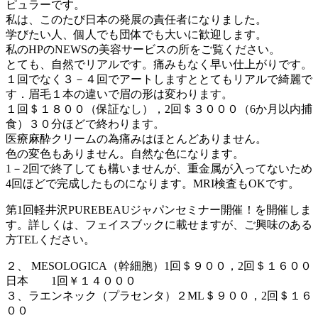
ピュラーです。
私は、このたび日本の発展の責任者になりました。
学びたい人、個人でも団体でも大いに歓迎します。
私のHPのNEWSの美容サービスの所をご覧ください。
とても、自然でリアルです。痛みもなく早い仕上がりです。
１回でなく３－４回でアートしますととてもリアルで綺麗で
す．眉毛１本の違いで眉の形は変わります。
１回＄１８００（保証なし），2回＄３０００（6か月以内捕
食）３０分ほどで終わります。
医療麻酔クリームの為痛みはほとんどありません。
色の変色もありません。自然な色になります。
1－2回で終了しても構いませんが、重金属が入ってないため
4回ほどで完成したものになります。MRI検査もOKです。
第1回軽井沢PUREBEAUジャパンセミナー開催！を開催しま
す。詳しくは、フェイスブックに載せますが、ご興味のある
方TELください。
２、 MESOLOGICA（幹細胞）1回＄９００，2回＄１６００
日本 1回￥１４０００
３、ラエンネック（プラセンタ）２ML＄９００，2回＄１６
００