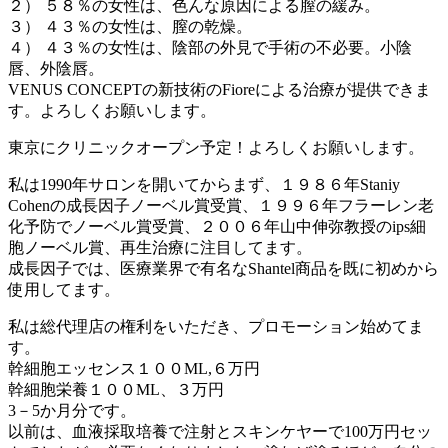
２） ５８％の女性は、色んな原因による膣の緩み。
３） ４３％の女性は、膣の乾燥。
４） ４３％の女性は、陰部の外見で手術の不必要。小陰
唇、外陰唇。
VENUS CONCEPTの新技術のFioreによる治療が提供できま
す。よろしくお願いします。
東京にクリニックオープン予定！よろしくお願いします。
私は1990年サロンを開いてからまず、１９８６年Staniy
Cohenの成長因子ノーベル賞受賞、１９９６年フラーレン老
化予防でノーベル賞受賞、２００６年山中伸弥教授のips細
胞ノーベル賞、再生治療に注目してます。
成長因子では、医療業界で有名なShantel商品を既に初めから
使用してます。
私は総代理店の権利をいただき、プロモーション始めてま
す。
幹細胞エッセンス１００ML,６万円
幹細胞栄養１００ML、３万円
3－5か月分です。
以前は、血液採取培養で注射とスキンケヤーで100万円セッ