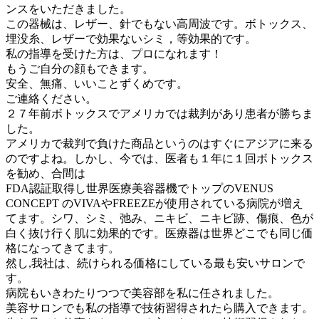
ンスをいただきました。
この器械は、レザー、針でもない高周波です。ボトックス、
埋没糸、レザーで効果ないシミ，等効果的です。
私の指導を受けた方は、プロになれます！
もうご自分の顔もできます。
安全、無痛、いいことずくめです。
ご連絡ください。
２７年前ボトックスでアメリカでは裁判があり患者が勝ちま
した。
アメリカで裁判で負けた商品というのはすぐにアジアに来る
のですよね。しかし、今では、医者も１年に１回ボトックス
を勧め、合間は
FDA認証取得し世界医療美容器機でトップのVENUS
CONCEPT のVIVAやFREEZEが使用されている病院が増え
てます。シワ、シミ、弛み、ニキビ、ニキビ跡、傷痕、色が
白く抜け行く肌に効果的です。医療器は世界どこでも同じ価
格になってきてます。
然し,我社は、続けられる価格にしている最も安いサロンで
す。
病院もいきわたりつつで美容部を私に任されました。
美容サロンでも私の指導で技術習得されたら購入できます。