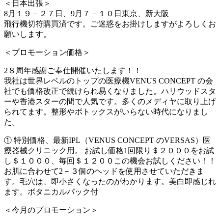
＜日本出張＞
8月１９－２７日、9月７－１０日東京、新大阪
飛行機切符購買済です。ご迷惑をお掛けしますがよろしくお
願いします。
＜プロモーション価格＞
2８周年感謝ご奉仕開催いたします！！
我社は世界レベルのトップの医療機VENUS CONCEPT の会
社でも価格改正で続けられ易くなりました。ハリウッドスタ
ーや香港スターの間で人気です。多くのメディヤに取り上げ
られてます。整形やボトックスがいらない時代になりまし
た。
① 特別価格、最新IPL（VENUS CONCEPT のVERSAS）医
療器械クリニック用。 お試し価格1回限り＄２０００をお試
し＄１０００、毎回＄１２００この機会お試しください！！
お肌に合わせて2－３個のヘッドを使用させていただきま
す。毛穴は、即小さくなったのがわかります。美白即感じれ
ます。ボタニカルパック付
＜今月のプロモーション＞