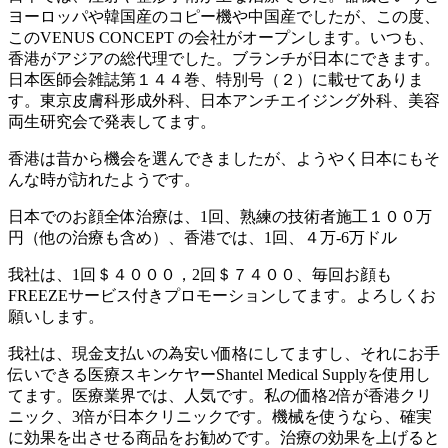
ヨーロッパや韓国産のコピー機や中国産でしたが、この度、
このVENUS CONCEPT の会社がオープンします。いつも、
香港がアジアの総代理でした。ブランチが日本にできます。
日本医師会雑誌第１４４巻、特別号（２）に載せてありま
す。東京皮膚科形成外科、日本アンチエイジング外科、美容
両生研究会で発表してます。
香港は昔から機会を選んできましたが、ようやく日本にもそ
んな時が訪れたようです。
日本でのお顔全体治療は、1回、熟練の技術者施工１００万
円（他の治療も含め）、香港では、1回、４万-6万ドル
我社は、1回＄４０００，2回＄７４００、毎回お顔も
FREEZEサービス付きプロモーションしてます。よろしくお
願いします。
我社は、現金支払いの為安い価格にしてますし、それにお手
伝いできる医療スキンケヤーShantel Medical Supplyを使用し
てます。医療業界では、人気です。私の価格2倍が香港クリ
ニック、3倍が日本クリニックです。機械を使うなら、確実
に効果を出させる商品をお勧めです。治療の効果を上げると