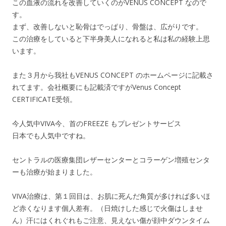
この血液の流れを改善していくのがVENUS CONCEPT なので
す。
まず、改善しないと恥骨はでっぱり、骨盤は、広がりです。
この治療をしていると下半身美人になれると私は私の経験上思
います。
また３月から我社もVENUS CONCEPT のホームページに記載さ
れてます。会社概要にも記載済ですがVenus Concept
CERTIFICATE受領。
今人気中VIVA今、首のFREEZE もプレゼントサービス
日本でも人気中ですね。
セントラルの医療集団レザーセンターとコラーゲン増殖センタ
ーも治療が始まりました。
VIVA治療は、第１回目は、お肌に死んだ角質が多ければ多いほ
ど赤くなります個人差有。（日焼けした感じで火傷はしませ
ん）汗にはくれぐれもご注意、見えない傷が顔中ダウンタイム