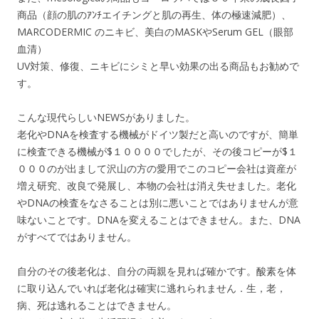
商品（顔の肌のｱﾝﾁエイチングと肌の再生、体の極速減肥）、
MARCODERMIC のニキビ、美白のMASKやSerum GEL（眼部
血清）
UV対策、修復、ニキビにシミと早い効果の出る商品もお勧めで
す。
こんな現代らしいNEWSがありました。
老化やDNAを検査する機械がドイツ製だと高いのですが、簡単
に検査できる機械が$１００００でしたが、その後コピーが$１
０００のが出まして沢山の方の愛用でこのコピー会社は資産が
増え研究、改良で発展し、本物の会社は消え失せました。老化
やDNAの検査をなさることは別に悪いことではありませんが意
味ないことです。DNAを変えることはできません。また、DNA
がすべてではありません。
自分のその後老化は、自分の両親を見れば確かです。酸素を体
に取り込んでいれば老化は確実に逃れられません．生，老，
病、死は逃れることはできません。