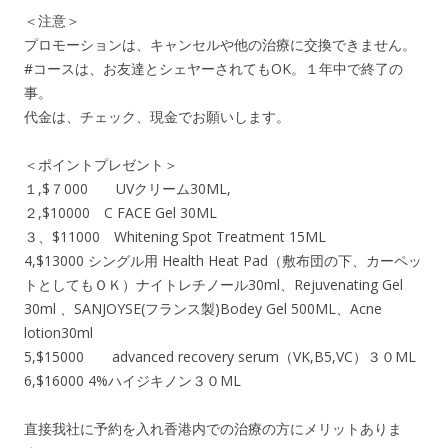
＜注意＞
プロモーションは、キャンセルや他の治療に交換できません。
#コースは、お友達とシェヤーされてもOK。１年中で終了の
事。
代金は、チェック、現金でお願いします。
＜ポイントプレゼント＞
１,$７000 UVクリーム30ML,
２,$10000 C FACE Gel 30ML
３、$11000 Whitening Spot Treatment 15ML
4,$13000 シングル用 Health Heat Pad（敷布団の下、カーペッ
トとしてもＯＫ）ナイトレチノール30ml、Rejuvenating Gel
30ml 、SANJOYSE(フランス製)Bodey Gel 500ML、Acne
lotion30ml
5,$15000 advanced recovery serum（VK,B5,VC）３０ML
6,$16000 4%ハイジキノン３０ML
直接我社に予約を入れ香港内での治療の方にメリットありま