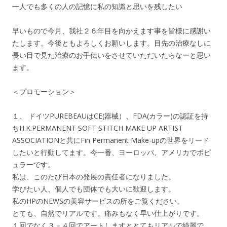
一人でも多くの人の記憶に私の知識と思いを残したい
早いもので今月、我社２６年目を向かえます事を皆様に感謝い
たします。今後ともよろしくお願いします。目先の治療なしに
長い目で見た治療のお手伝いをさせていただいたらなーと思い
ます。
＜プロモーション＞
１、 ドイツPUREBEAUはCE(器械）、FDA(カラー)の認証を持
ちH.K.PERMANENT SOFT STITCH MAKE UP ARTIST
ASSOCIATIONと共にFin Permanent Make-upの世界をリード
したいと行動してます。今一番、ヨーロッパ、アメリカでポピ
ュラーです。
私は、このたび日本の発展の責任者になりました。
学びたい人、個人でも団体でも大いに歓迎します。
私のHPのNEWSの美容サービスの所をご覧ください。
とても、自然でリアルです。痛みもなく早い仕上がりです。
１回でなく３－４回でアートしますととてもリアルで綺麗で