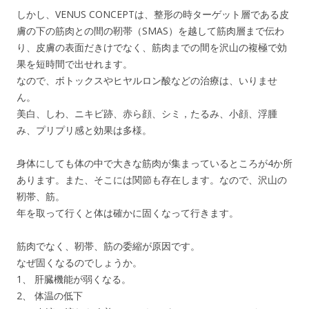
しかし、VENUS CONCEPTは、整形の時ターゲット層である皮
膚の下の筋肉との間の靭帯（SMAS）を越して筋肉層まで伝わ
り、皮膚の表面だきけでなく、筋肉までの間を沢山の複極で効
果を短時間で出せれます。
なので、ボトックスやヒヤルロン酸などの治療は、いりませ
ん。
美白、しわ、ニキビ跡、赤ら顔、シミ，たるみ、小顔、浮腫
み、プリプリ感と効果は多様。
身体にしても体の中で大きな筋肉が集まっているところが4か所
あります。また、そこには関節も存在します。なので、沢山の
靭帯、筋。
年を取って行くと体は確かに固くなって行きます。
筋肉でなく、靭帯、筋の委縮が原因です。
なぜ固くなるのでしょうか。
1、 肝臓機能が弱くなる。
2、 体温の低下