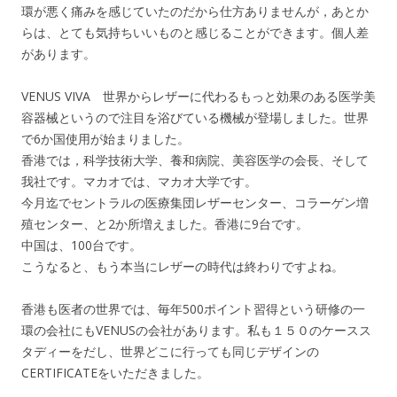
環が悪く痛みを感じていたのだから仕方ありませんが，あとか
らは、とても気持ちいいものと感じることができます。個人差
があります。
VENUS VIVA 世界からレザーに代わるもっと効果のある医学美
容器械というので注目を浴びている機械が登場しました。世界
で6か国使用が始まりました。
香港では，科学技術大学、養和病院、美容医学の会長、そして
我社です。マカオでは、マカオ大学です。
今月迄でセントラルの医療集団レザーセンター、コラーゲン増
殖センター、と2か所増えました。香港に9台です。
中国は、100台です。
こうなると、もう本当にレザーの時代は終わりですよね。
香港も医者の世界では、毎年500ポイント習得という研修の一
環の会社にもVENUSの会社があります。私も１５０のケースス
タディーをだし、世界どこに行っても同じデザインの
CERTIFICATEをいただきました。