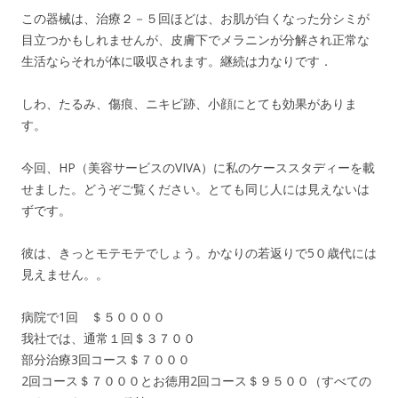
この器械は、治療２－５回ほどは、お肌が白くなった分シミが
目立つかもしれませんが、皮膚下でメラニンが分解され正常な
生活ならそれが体に吸収されます。継続は力なりです．
しわ、たるみ、傷痕、ニキビ跡、小顔にとても効果がありま
す。
今回、HP（美容サービスのVIVA）に私のケーススタディーを載
せました。どうぞご覧ください。とても同じ人には見えないは
ずです。
彼は、きっとモテモテでしょう。かなりの若返りで5０歳代には
見えません。。
病院で1回 ＄５００００
我社では、通常１回＄３７００
部分治療3回コース＄７０００
2回コース＄７０００とお徳用2回コース＄９５００（すべての