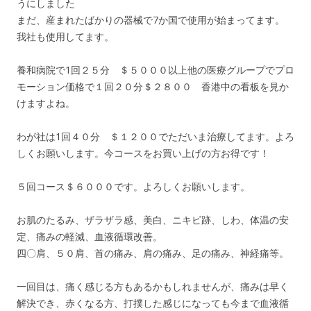
うにしました
まだ、産まれたばかりの器械で7か国で使用が始まってます。
我社も使用してます。
養和病院で1回２５分 ＄５０００以上他の医療グループでプロ
モーション価格で１回２０分＄２８００ 香港中の看板を見か
けますよね。
わが社は1回４０分 ＄１２００でただいま治療してます。よろ
しくお願いします。今コースをお買い上げの方お得です！
５回コース＄６０００です。よろしくお願いします。
お肌のたるみ、ザラザラ感、美白、ニキビ跡、しわ、体温の安
定、痛みの軽減、血液循環改善。
四〇肩、５０肩、首の痛み、肩の痛み、足の痛み、神経痛等。
一回目は、痛く感じる方もあるかもしれませんが、痛みは早く
解決でき、赤くなる方、打撲した感じになっても今まで血液循