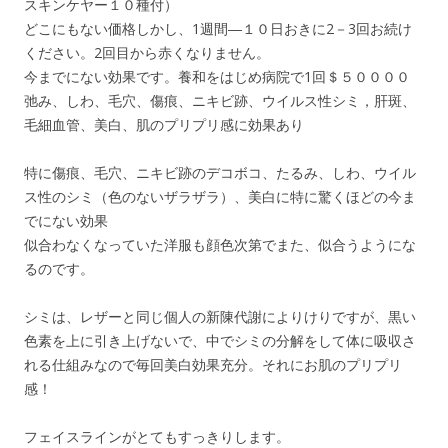
スキンケヤー１０種付）
どこにもない価格しかし、1週間―１０日おきに2－3回お続け
ください。2回目から赤くなりません。
今までにない効果です。養和をはじめ病院で1回＄５００００
弛み、しわ、毛穴、傷痕、ニキビ跡、ウイルス性シミ，肝斑、
毛細血管、美白、肌のプリプリ感に効果あり
特に傷痕、毛穴、ニキビ跡のデコボコ、たるみ、しわ、ウイル
ス性のシミ（色のないザラザラ）、美白に特に驚くほどの今ま
でにない効果
似合わなくなっていた洋服も顔色次第でまた、似合うようにな
るのです。
シミは、レザーと同じ個人の新陳代謝によりけりですが、黒い
色素を上に引き上げないで、中でシミの分解をして体に吸収さ
れる仕組みなので毎回美白効果充分。それにお肌のプリプリ
感！
フェイスラインがとてもすっきりします。