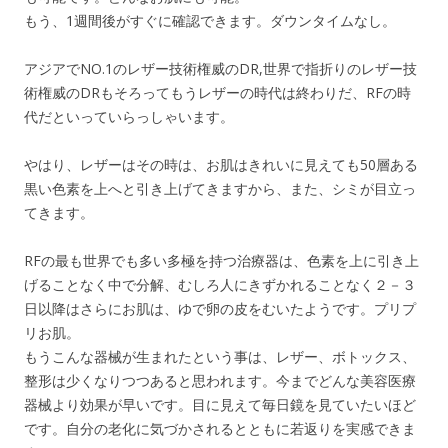
もう、1週間後がすぐに確認できます。ダウンタイムなし。
アジアでNO.1のレザー技術権威のDR,世界で指折りのレザー技
術権威のDRもそろってもうレザーの時代は終わりだ、RFの時
代だといっていらっしゃいます。
やはり、レザーはその時は、お肌はきれいに見えても50層ある
黒い色素を上へと引き上げてきますから、また、シミが目立っ
てきます。
RFの最も世界でも多い多極を持つ治療器は、色素を上に引き上
げることなく中で分解、むしろ人にきずかれることなく２－３
日以降はさらにお肌は、ゆで卵の皮をむいたようです。プリプ
リお肌。
もうこんな器械が生まれたという事は、レザー、ボトックス、
整形は少くなりつつあると思われます。今までどんな美容医療
器械より効果が早いです。目に見えて毎日鏡を見ていたいほど
です。自分の老化に気づかされるとともに若返りを実感できま