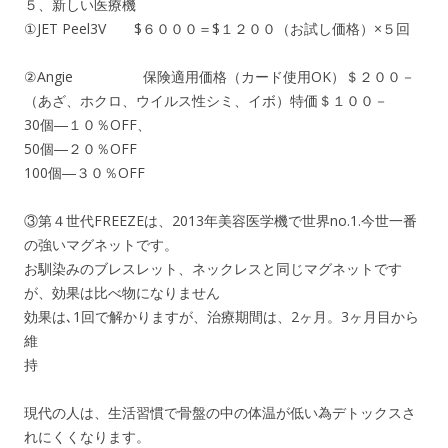
５、新しい医療機
①JET Peel3V $６０００＝$１２００（お試し価格）×５回
②Angie 保険適用価格（カード使用OK）＄２００－
（あざ、ホクロ、ウイルス性シミ、イボ）特価＄１００－
30個―１０％OFF、
50個―２０％OFF
100個―３０％OFF
③第４世代FREEZEは、2013年美容医学機で世界no.1.今世一番
の強いマグネットです。
お馴染みのブレスレット、ネックレスと同じマグネットです
が、効果は比べ物になりません
効果は､1回で解かりますが、治療期間は、2ヶ月。3ヶ月目から
維
持
現代の人は、生活習慣で骨盤の中の体温が低い為デトックスさ
れにくくなります。