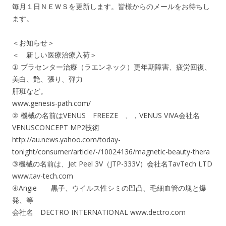
毎月１日ＮＥＷＳを更新します。皆様からのメールをお待ちし
ます。
＜お知らせ＞
＜ 新しい医療治療入荷＞
① プラセンター治療（ラエンネック）更年期障害、疲労回復、
美白、艶、張り、弾力
肝班など。
www.genesis-path.com/
② 機械の名前はVENUS FREEZE 、，VENUS VIVA会社名
VENUSCONCEPT MP2技術
http://au.news.yahoo.com/today-
tonight/consumer/article/-/10024136/magnetic-beauty-thera
③機械の名前は、Jet Peel 3V（JTP-333V）会社名TavTech LTD
www.tav-tech.com
④Angie 黒子、ウイルス性シミの凹凸、毛細血管の塊と爆
発、等
会社名 DECTRO INTERNATIONAL www.dectro.com