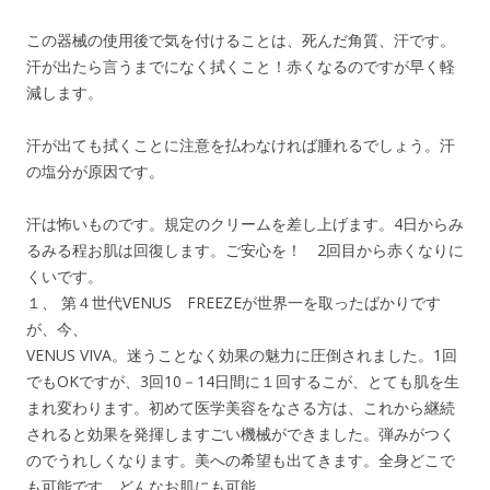
この器械の使用後で気を付けることは、死んだ角質、汗です。
汗が出たら言うまでになく拭くこと！赤くなるのですが早く軽
減します。
汗が出ても拭くことに注意を払わなければ腫れるでしょう。汗
の塩分が原因です。
汗は怖いものです。規定のクリームを差し上げます。4日からみ
るみる程お肌は回復します。ご安心を！ 2回目から赤くなりに
くいです。
１、 第４世代VENUS FREEZEが世界一を取ったばかりです
が、今、
VENUS VIVA。迷うことなく効果の魅力に圧倒されました。1回
でもOKですが、3回10－14日間に１回するこが、とても肌を生
まれ変わります。初めて医学美容をなさる方は、これから継続
されると効果を発揮しますごい機械ができました。弾みがつく
のでうれしくなります。美への希望も出てきます。全身どこで
も可能です。どんなお肌にも可能。