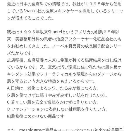
最近の日本の皮膚科での情報では、我社が１９９５年から使用
しているShantel社の医療スキンケヤーを採用しているクリニッ
クが増えてることでした。
我社は１９９５年以来Shantelというアメリカの創業２５年以
來、美容整形外科の患者の治療アフターケヤー化粧品会社のも
をお勧めしてきました。ノーベル賞受賞の成長因子配合シリー
ズだからです。
皮膚移植、皮膚培養と未来に希望が持てる臨床結果を出し続け
ているからです。又、空気の汚い環境に住む私たちの肌を反オ
キシダント効果でフリーラディカルや環境からのダメージから
肌を守るという大きな特徴をもえいるからです。
A 日焼け、老化によるシワ、たるみが気になる方。
B 肌を傷つけずに張りやみずみずしい肌を作りたい方。
C 若々しい肌を安全で負担をかけずに作りたい方。
D ファンデーションに依存しない健康肌を作りたい方。
細胞修復に欠かせない商品です
また、mesologicaの商品もヨーロッパでは５０年來の成長因子