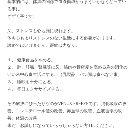
基本的には、体温の関係で血液循環がうまくいかなくなってい
る事に
きずく事です。
又、ストレスも心も顔に現れます。
体も心もよりストレスのない生活にする必要があります。
諦めてはいけません。継続は力なり。
１、 健康食品をやめる。
２、 肺、肝臓、腎臓等に又、筋肉や骨密度を高める為の消化の
いい米中心食生活にする。（乳製品、パン類は食べない事）
３、 睡眠を十分にとる。
４、 毎日エクササイズする。
その解決にぴったりなのがVENUS FREEZEです。消化吸収の改
善、コレステロール値の改善、赤血球の改善、血液循環の改
善、体温の改善
未だ、お試しになっていらっしゃらない方TELください。