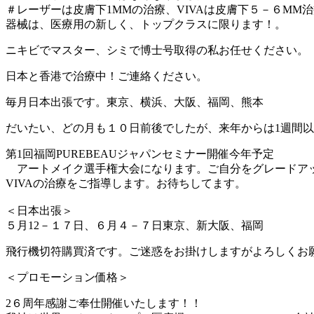
＃レーザーは皮膚下1MMの治療、VIVAは皮膚下５－６MM
器械は、医療用の新しく、トップクラスに限ります！。
ニキビでマスター、シミで博士号取得の私お任せください。
日本と香港で治療中！ご連絡ください。
毎月日本出張です。東京、横浜、大阪、福岡、熊本
だいたい、どの月も１０日前後でしたが、来年からは1週間
第1回福岡PUREBEAUジャパンセミナー開催今年予定
アートメイク選手権大会になります。ご自分をグレードアップ
VIVAの治療をご指導します。お待ちしてます。
＜日本出張＞
５月12－１７日、６月４－７日東京、新大阪、福岡
飛行機切符購買済です。ご迷惑をお掛けしますがよろしくお
＜プロモーション価格＞
2６周年感謝ご奉仕開催いたします！！