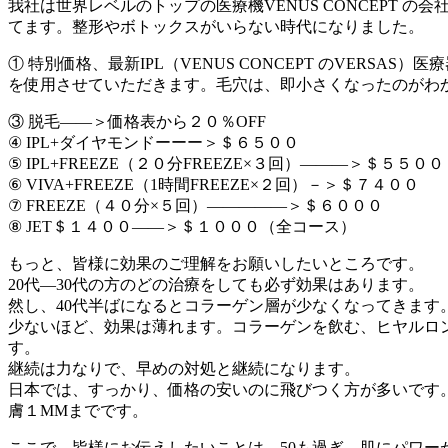
我社は世界レベルのトップの医療機VENUS CONCEPT
てます。整形やボトックスがいらない時代になりました。
① 特別価格、最新IPL（VENUS CONCEPT のVER
を使用させていただきます。毛穴は、即小さくなったのがわ
③ 脱毛――＞価格表から２０％OFF
④ IPL+ダイヤモンドーーー＞＄６５００
⑤ IPL+FREEZE（２０分FREEZE×３回）―――＞＄５５００
⑥ VIVA+FREEZE（1時間FREEZE×２回）－＞＄７４００
⑦ FREEZE（４０分×５回）―――――＞＄６０００
⑧ JET＄１４００――＞＄１０００（全コース）
もっと、皆様に効果のご理解をお願いしたいところです。
20代―30代の方のどの治療をしても必ず効果はあります。
然し、40代半ばになるとコラーゲン層が少なくなってきます
少ないほど、効果は薄れます。コラーゲンを飲む、ヒヤルロ
す。
継続は力なりで、早めの対処と継続になります。
日本では、すっかり、価格の安いのに飛びつく方が多いです
膚１MMまでです。
ここで、皆様にお伝えしたいことは、50も過ぎ、肌にパワー