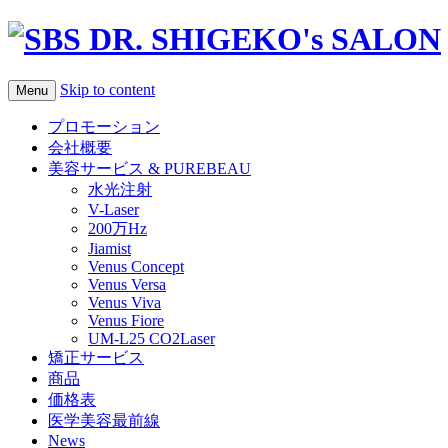
Skip to content
Menu
プロモーション
会社概要
美容サービス & PUREBEAU
水光注射
V-Laser
200万Hz
Jiamist
Venus Concept
Venus Versa
Venus Viva
Venus Fiore
UM-L25 CO2Laser
矯正サービス
商品
価格表
医学美容最前線
News