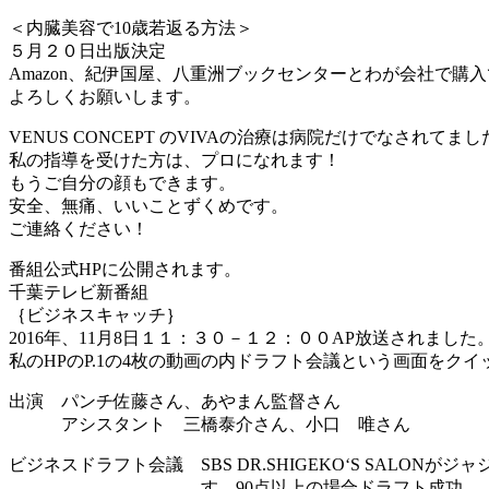
＜内臓美容で10歳若返る方法＞
５月２０日出版決定
Amazon、紀伊国屋、八重洲ブックセンターとわが会社で購
よろしくお願いします。
VENUS CONCEPT のVIVAの治療は病院だけでなさ
私の指導を受けた方は、プロになれます！
もうご自分の顔もできます。
安全、無痛、いいことずくめです。
ご連絡ください！
番組公式HPに公開されます。
千葉テレビ新番組
｛ビジネスキャッチ｝
2016年、11月8日１１：３０－１２：００AP放送されました
私のHPのP.1の4枚の動画の内ドラフト会議という画面をク
出演 パンチ佐藤さん、あやまん監督さん
アシスタント 三橋泰介さん、小口 唯さん
ビジネスドラフト会議 SBS DR.SHIGEKO‘S SALONがジ
す。90点以上の場合ドラフト成功。