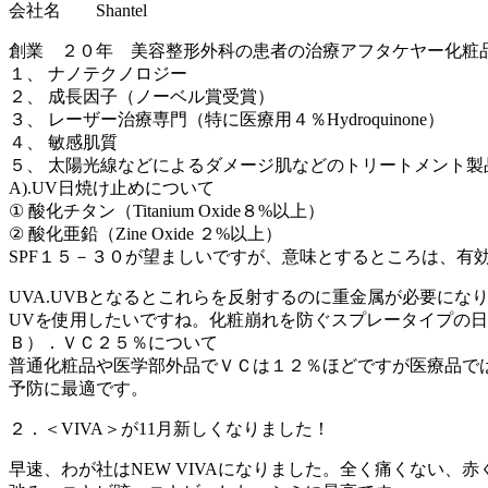
会社名 Shantel
創業 ２０年 美容整形外科の患者の治療アフタケヤー化粧
１、 ナノテクノロジー
２、 成長因子（ノーベル賞受賞）
３、 レーザー治療専門（特に医療用４％Hydroquinone）
４、 敏感肌質
５、 太陽光線などによるダメージ肌などのトリートメント
A).UV日焼け止めについて
① 酸化チタン（Titanium Oxide８%以上）
② 酸化亜鉛（Zine Oxide ２%以上）
SPF１５－３０が望ましいですが、意味とするところは、有
UVA.UVBとなるとこれらを反射するのに重金属が必要に
UVを使用したいですね。化粧崩れを防ぐスプレータイプの
Ｂ）．ＶＣ２５％について
普通化粧品や医学部外品でＶＣは１２％ほどですが医療品で
予防に最適です。
２．＜VIVA＞が11月新しくなりました！
早速、わが社はNEW VIVAになりました。全く痛くない、