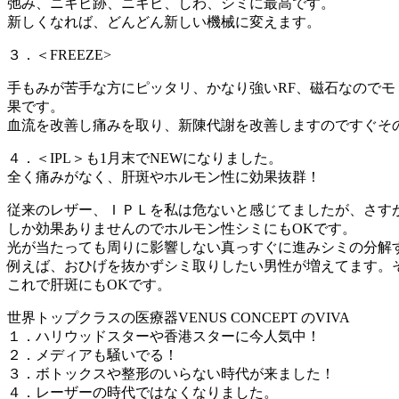
弛み、ニキビ跡、ニキビ、しわ、シミに最高です。
新しくなれば、どんどん新しい機械に変えます。
３．＜FREEZE>
手もみが苦手な方にピッタリ、かなり強いRF、磁石なので
果です。
血流を改善し痛みを取り、新陳代謝を改善しますのですぐそ
４．＜IPL＞も1月末でNEWになりました。
全く痛みがなく、肝斑やホルモン性に効果抜群！
従来のレザー、ＩＰＬを私は危ないと感じてましたが、さすがV
しか効果ありませんのでホルモン性シミにもOKです。
光が当たっても周りに影響しない真っすぐに進みシミの分解
例えば、おひげを抜かずシミ取りしたい男性が増えてます。
これで肝斑にもOKです。
世界トップクラスの医療器VENUS CONCEPT のVIVA
１．ハリウッドスターや香港スターに今人気中！
２．メディアも騒いでる！
３．ボトックスや整形のいらない時代が来ました！
４．レーザーの時代ではなくなりました。