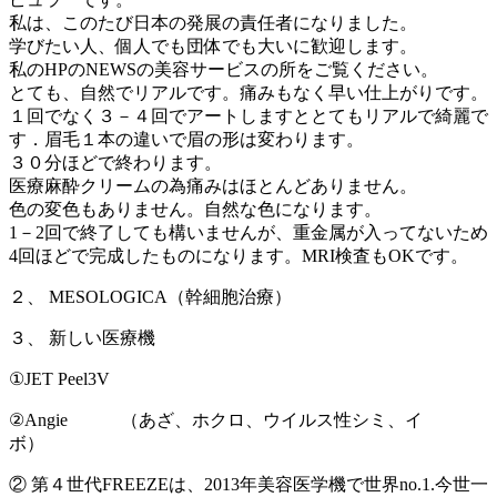
私は、このたび日本の発展の責任者になりました。
学びたい人、個人でも団体でも大いに歓迎します。
私のHPのNEWSの美容サービスの所をご覧ください。
とても、自然でリアルです。痛みもなく早い仕上がりです。
１回でなく３－４回でアートしますととてもリアルで綺麗で
す．眉毛１本の違いで眉の形は変わります。
３０分ほどで終わります。
医療麻酔クリームの為痛みはほとんどありません。
色の変色もありません。自然な色になります。
1－2回で終了しても構いませんが、重金属が入ってないため
4回ほどで完成したものになります。MRI検査もOKです。
２、 MESOLOGICA（幹細胞治療）
３、 新しい医療機
①JET Peel3V
②Angie （あざ、ホクロ、ウイルス性シミ、イ
ボ）
② 第４世代FREEZEは、2013年美容医学機で世界no.1.今世一