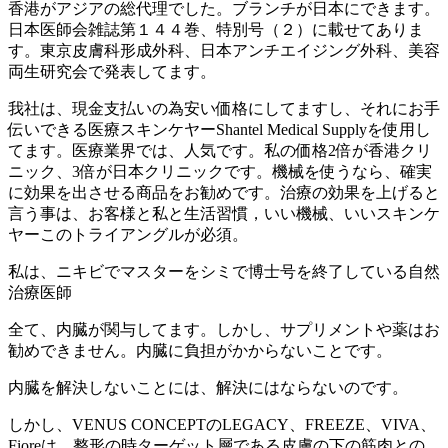
香港がアジアの総代理でした。ブランチが日本にできます。
日本医師会雑誌第１４４巻、特別号（２）に載せてありま
す。東京皮膚科形成外科、日本アンチエイジング外科、美容
両生研究会で発表してます。
我社は、現金支払いの為安い価格にしてますし、それにお手
伝いできる医療スキンケヤーShantel Medical Supplyを使用し
てます。医療業界では、人気です。私の価格2倍が香港クリ
ニック、3倍が日本クリニックです。機械を使うなら、確実
に効果を出させる商品をお勧めです。治療の効果を上げると
言う事は、お客様と私と生活習慣，いい機械、いいスキンケ
ヤーこのトライアングルが必須。
私は、ニキビでマスターをシミで博士号を終了している自然
治療医師
全て、内臓が関与してます。しかし、サプリメントや薬はお
勧めできません。内臓に負担がかからないことです。
内臓を解決しないことには、解決にはならないのです。
しかし、VENUS CONCEPTのLEGACY、FREEZE、VIVA、
Fioreは、整形の時ターゲット層である皮膚の下の筋肉との