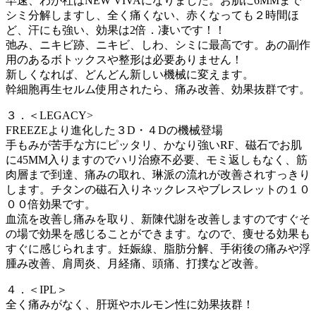
早速、わが社はNEW VIVAになりました。お肌に6MMまで
シミ分解しますし、全く痛くない、赤くなっても２時間ほ
ど、汗にも強い、効果は2倍．凄いです！！
弛み、ニキビ跡、ニキビ、しわ、シミに最高です。あの副作
用のあるボトックスや整形は必要ありません！
新しくなれば、どんどん新しい機械に変えます。
幹細胞再生セルム使用されたら、痛み改善、効果抜群です。
３．＜LEGACY>
FREEZEより進化した３D・４Dの機械登場
手もみが苦手な方にピッタリ、かなり強いRF、磁石でお肌
に45MM入りますのでハリ治療不必要、モミ返しもなく、筋
肉層まで到達、痛みの取れ、琳派の流れが改善されすっきり
します。チタンの磁石入りネックレスやブレスレットの１０
００倍効果です。
血流を改善し痛みを取り、新陳代謝を改善しますのですぐそ
の場で効果を感じることができます。なので、痩せる効果も
すぐに感じられます。妊娠線、脂肪分解、手術後の痛みや浮
腫み改善、肩周炎、月経痛、頭痛、打撲など改善。
４．＜IPL＞
全く痛みがなく、肝斑やホルモン性に効果抜群！