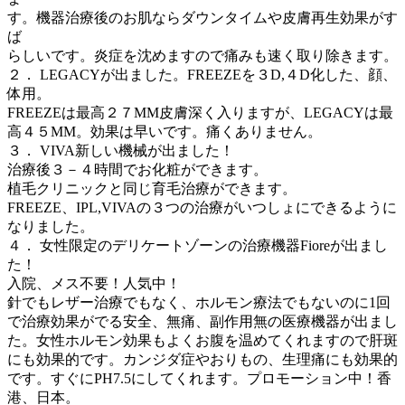
す。機器治療後のお肌ならダウンタイムや皮膚再生効果がす
ば
らしいです。炎症を沈めますので痛みも速く取り除きます。
２． LEGACYが出ました。FREEZEを３D,４D化した、顔、
体用。
FREEZEは最高２７MM皮膚深く入りますが、LEGACYは最
高４５MM。効果は早いです。痛くありません。
３． VIVA新しい機械が出ました！
治療後３－４時間でお化粧ができます。
植毛クリニックと同じ育毛治療ができます。
FREEZE、IPL,VIVAの３つの治療がいつしょにできるように
なりました。
４． 女性限定のデリケートゾーンの治療機器Fioreが出まし
た！
入院、メス不要！人気中！
針でもレザー治療でもなく、ホルモン療法でもないのに1回
で治療効果がでる安全、無痛、副作用無の医療機器が出まし
た。女性ホルモン効果もよくお腹を温めてくれますので肝斑
にも効果的です。カンジダ症やおりもの、生理痛にも効果的
です。すぐにPH7.5にしてくれます。プロモーション中！香
港、日本。