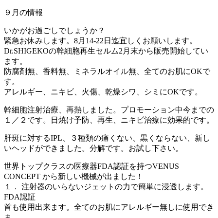
９月の情報
いかがお過ごしでしょうか？
緊急お休みします。8月14‐22日迄宜しくお願いします。
Dr.SHIGEKOの幹細胞再生セルム2月末から販売開始してい
ます。
防腐剤無、香料無、ミネラルオイル無、全てのお肌にOKで
す。
アレルギー、ニキビ、火傷、乾燥シワ、シミにOKです。
幹細胞注射治療、再熱しました。プロモーション中今までの
１／２です。日焼け予防、再生、ニキビ治療に効果的です。
肝斑に対するIPL、３種類の痛くない、黒くならない、新し
いヘッドができました。分解です。お試し下さい。
世界トップクラスの医療器FDA認証を持つVENUS
CONCEPT から新しい機械が出ました！
１． 注射器のいらないジェットの力で簡単に浸透します。
FDA認証
首も使用出来ます。全てのお肌にアレルギー無しに使用でき
ま