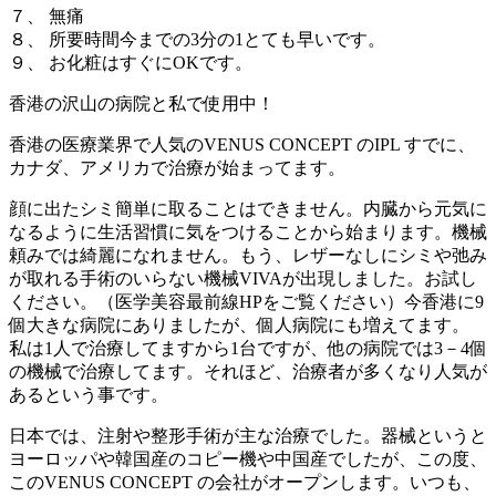
７、 無痛
８、 所要時間今までの3分の1とても早いです。
９、 お化粧はすぐにOKです。
香港の沢山の病院と私で使用中！
香港の医療業界で人気のVENUS CONCEPT のIPL すでに、
カナダ、アメリカで治療が始まってます。
顔に出たシミ簡単に取ることはできません。内臓から元気に
なるように生活習慣に気をつけることから始まります。機械
頼みでは綺麗になれません。もう、レザーなしにシミや弛み
が取れる手術のいらない機械VIVAが出現しました。お試し
ください。（医学美容最前線HPをご覧ください）今香港に9
個大きな病院にありましたが、個人病院にも増えてます。
私は1人で治療してますから1台ですが、他の病院では3－4個
の機械で治療してます。それほど、治療者が多くなり人気が
あるという事です。
日本では、注射や整形手術が主な治療でした。器械というと
ヨーロッパや韓国産のコピー機や中国産でしたが、この度、
このVENUS CONCEPT の会社がオープンします。いつも、