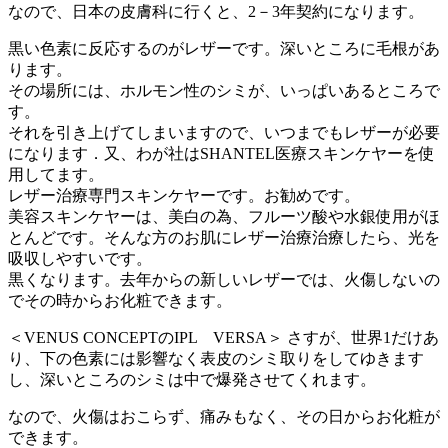
なので、日本の皮膚科に行くと、2－3年契約になります。
黒い色素に反応するのがレザーです。深いところに毛根があ
ります。
その場所には、ホルモン性のシミが、いっぱいあるところで
す。
それを引き上げてしまいますので、いつまでもレザーが必要
になります．又、わが社はSHANTEL医療スキンケヤーを使
用してます。
レザー治療専門スキンケヤーです。お勧めです。
美容スキンケヤーは、美白の為、フルーツ酸や水銀使用がほ
とんどです。そんな方のお肌にレザー治療治療したら、光を
吸収しやすいです。
黒くなります。去年からの新しいレザーでは、火傷しないの
でその時からお化粧できます。
＜VENUS CONCEPTのIPL VERSA＞ さすが、世界1だけあ
り、下の色素には影響なく表皮のシミ取りをしてゆきます
し、深いところのシミは中で爆発させてくれます。
なので、火傷はおこらず、痛みもなく、その日からお化粧が
できます。