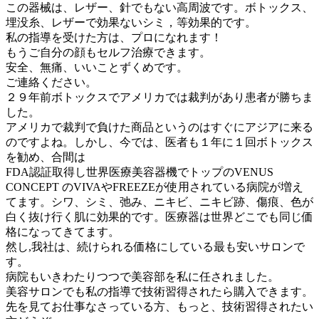
この器械は、レザー、針でもない高周波です。ボトックス、
埋没糸、レザーで効果ないシミ，等効果的です。
私の指導を受けた方は、プロになれます！
もうご自分の顔もセルフ治療できます。
安全、無痛、いいことずくめです。
ご連絡ください。
２９年前ボトックスでアメリカでは裁判があり患者が勝ちま
した。
アメリカで裁判で負けた商品というのはすぐにアジアに来る
のですよね。しかし、今では、医者も１年に１回ボトックス
を勧め、合間は
FDA認証取得し世界医療美容器機でトップのVENUS
CONCEPT のVIVAやFREEZEが使用されている病院が増え
てます。シワ、シミ、弛み、ニキビ、ニキビ跡、傷痕、色が
白く抜け行く肌に効果的です。医療器は世界どこでも同じ価
格になってきてます。
然し,我社は、続けられる価格にしている最も安いサロンで
す。
病院もいきわたりつつで美容部を私に任されました。
美容サロンでも私の指導で技術習得されたら購入できます。
先を見てお仕事なさっている方、もっと、技術習得されたい