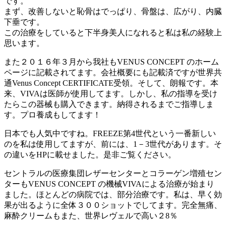
です。
まず、改善しないと恥骨はでっぱり、骨盤は、広がり、内臓
下垂です。
この治療をしていると下半身美人になれると私は私の経験上
思います。
また２０１６年３月から我社もVENUS CONCEPT のホーム
ページに記載されてます。会社概要にも記載済ですが世界共
通Venus Concept CERTIFICATE受領。そして、朗報です。本
来、VIVAは医師が使用してます。しかし、私の指導を受け
たらこの器械も購入できます。納得されるまでご指導しま
す。プロ養成もしてます！
日本でも人気中ですね。FREEZE第4世代という一番新しい
のを私は使用してますが、前には、1－3世代があります。そ
の違いをHPに載せました。是非ご覧ください。
セントラルの医療集団レザーセンターとコラーゲン増殖セン
ターもVENUS CONCEPT の機械VIVAによる治療が始まり
ました。ほとんどの病院では、部分治療です。私は、早く効
果が出るように全体３００ショットでしてます。完全無痛、
麻酔クリームもまた、世界レヴェルで高い２8％