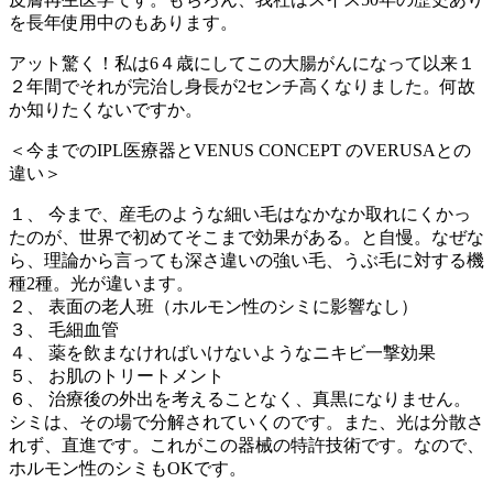
を長年使用中のもあります。
アット驚く！私は6４歳にしてこの大腸がんになって以来１
２年間でそれが完治し身長が2センチ高くなりました。何故
か知りたくないですか。
＜今までのIPL医療器とVENUS CONCEPT のVERUSAとの
違い＞
１、 今まで、産毛のような細い毛はなかなか取れにくかっ
たのが、世界で初めてそこまで効果がある。と自慢。なぜな
ら、理論から言っても深さ違いの強い毛、うぶ毛に対する機
種2種。光が違います。
２、 表面の老人班（ホルモン性のシミに影響なし）
３、 毛細血管
４、 薬を飲まなければいけないようなニキビ一撃効果
５、 お肌のトリートメント
６、 治療後の外出を考えることなく、真黒になりません。
シミは、その場で分解されていくのです。また、光は分散さ
れず、直進です。これがこの器械の特許技術です。なので、
ホルモン性のシミもOKです。