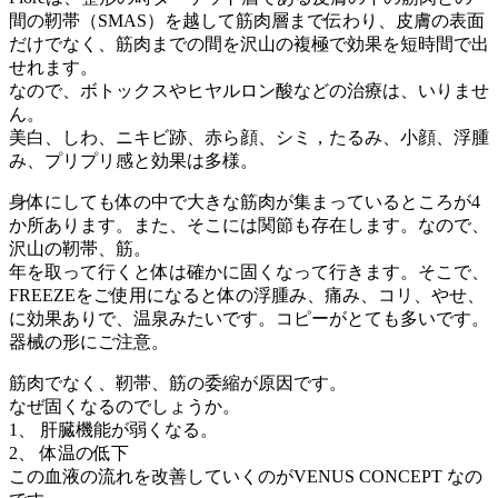
間の靭帯（SMAS）を越して筋肉層まで伝わり、皮膚の表面
だけでなく、筋肉までの間を沢山の複極で効果を短時間で出
せれます。
なので、ボトックスやヒヤルロン酸などの治療は、いりませ
ん。
美白、しわ、ニキビ跡、赤ら顔、シミ，たるみ、小顔、浮腫
み、プリプリ感と効果は多様。
身体にしても体の中で大きな筋肉が集まっているところが4
か所あります。また、そこには関節も存在します。なので、
沢山の靭帯、筋。
年を取って行くと体は確かに固くなって行きます。そこで、
FREEZEをご使用になると体の浮腫み、痛み、コリ、やせ、
に効果ありで、温泉みたいです。コピーがとても多いです。
器械の形にご注意。
筋肉でなく、靭帯、筋の委縮が原因です。
なぜ固くなるのでしょうか。
1、 肝臓機能が弱くなる。
2、 体温の低下
この血液の流れを改善していくのがVENUS CONCEPT なの