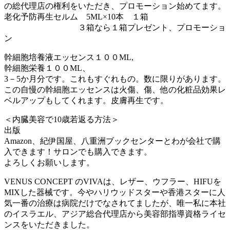
の総代理店の権利をいただき、プロモーション始めてます。
老化予防再生セルム 5ML×10本 １箱
３箱なら１箱プレゼント、プロモーショ
ン
幹細胞培養液エッセンス１００ML,
幹細胞栄養１００ML、
3－5か月分です。これもすぐれもの。数に限りがあります。
この自慢の幹細胞エッセンスは火傷、傷、他の化粧品効果レ
ベルアップもしてくれます。皮膚再生です。
＜内臓美容で10歳若返る方法＞
出版
Amazon、紀伊国屋、八重洲ブックセンターとわが会社で購
入できます！サロンでも購入できます。
よろしくお願いします。
VENUS CONCEPT のVIVAは、レザー、ウフラー、HIFUを
MIXした器械です。今やハリウッドスターや香港スターに人
気一番の治療は病院だけでなされてましたが、唯一私に本社
のイスラエル、アジア総合代理店から美容部指導資格ライセ
ンスをいただきました。