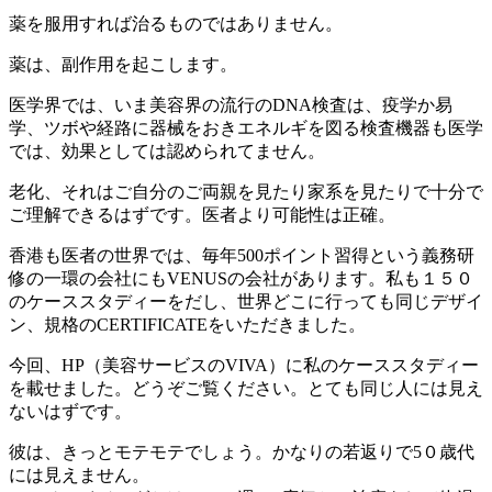
薬を服用すれば治るものではありません。
薬は、副作用を起こします。
医学界では、いま美容界の流行のDNA検査は、疫学か易
学、ツボや経路に器械をおきエネルギを図る検査機器も医学
では、効果としては認められてません。
老化、それはご自分のご両親を見たり家系を見たりで十分で
ご理解できるはずです。医者より可能性は正確。
香港も医者の世界では、毎年500ポイント習得という義務研
修の一環の会社にもVENUSの会社があります。私も１５０
のケーススタディーをだし、世界どこに行っても同じデザイ
ン、規格のCERTIFICATEをいただきました。
今回、HP（美容サービスのVIVA）に私のケーススタディー
を載せました。どうぞご覧ください。とても同じ人には見え
ないはずです。
彼は、きっとモテモテでしょう。かなりの若返りで5０歳代
には見えません。