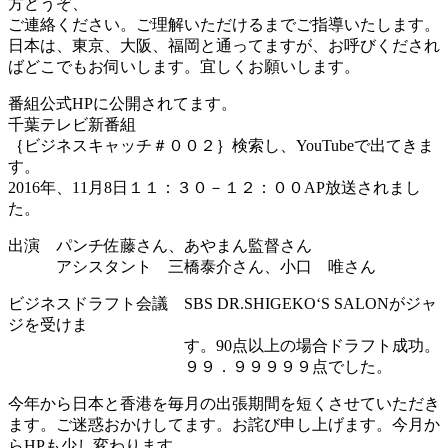
方どうぞ、
ご連絡ください。ご理解いただけるまでご指導いたします。
日本は、東京、大阪、福岡と通ってますが、お呼びくだされ
ばどこでもお伺いします。宜しくお願いします。
番組公式HPに公開されてます。
千葉テレビ新番組
｛ビジネスキャッチ＃００２｝検索し、YouTubeで出てきま
す。
2016年、11月8日１１：３０－１２：００AP放送されまし
た。
出演 パンチ佐藤さん、あやまん監督さん
アシスタント 三橋泰介さん、小口 唯さん
ビジネスドラフト会議 SBS DR.SHIGEKO‘S SALONがジャ
ジを受けま
す。90点以上の場合ドラフト成功。
９９．９９９９９点でした。
今年から日本と香港を毎月の出張期間を短くさせていただき
ます。ご迷惑おかけしてます。お詫び申し上げます。今月か
らHPも少し変わります。