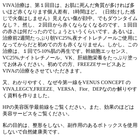
VIVA治療は、第１回目は、お肌に死んだ角質が多ければ多
いほど赤くなります個人差有。1時間ほど。（日焼けした感
じで火傷はしません）見えない傷が顔中。でもダウンタイム
なし？。然し、２回目から赤くならなくなるのです。１回目
の赤さは何だったのでしょうというくらいです。あるいは、
治療前2週間たっぷり朝VC25%,夜ナイトレチノールご使用に
なってからだと初めての方も赤くなりません。しかし、この
治療は、１回で5-10%肌の再生です。幹細胞エッセンス、
VC25%,ナイトレチノール、VK、肝細胞栄養をたっぷり塗っ
てお休みください。初めての方、FREEZEサービスあと
VIVAの治療をさせていただきます。
又、わかりやすく、なぜ今第一線をVENUS CONCEPT の
VIVA,LEGCY,FREEZE、VERSA、Fior、DEPなのか解りやす
く資料を作りました。
HPの美容医学最前線をご覧ください。また、効果のほどは
美容サービスをご覧ください。
私の目的は、整形をしない、副作用のあるボトックスを使用
しないで自然健康美です。