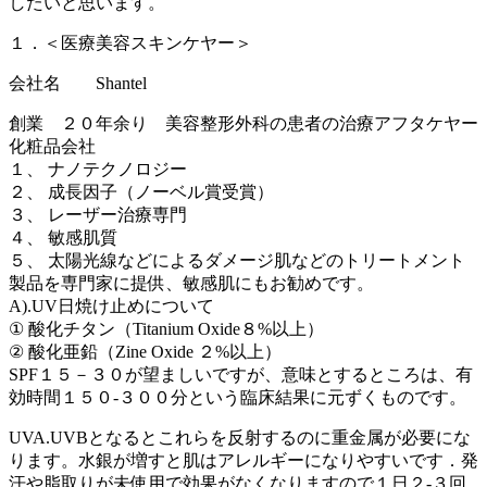
したいと思います。
１．＜医療美容スキンケヤー＞
会社名 Shantel
創業 ２０年余り 美容整形外科の患者の治療アフタケヤー
化粧品会社
１、 ナノテクノロジー
２、 成長因子（ノーベル賞受賞）
３、 レーザー治療専門
４、 敏感肌質
５、 太陽光線などによるダメージ肌などのトリートメント
製品を専門家に提供、敏感肌にもお勧めです。
A).UV日焼け止めについて
① 酸化チタン（Titanium Oxide８%以上）
② 酸化亜鉛（Zine Oxide ２%以上）
SPF１５－３０が望ましいですが、意味とするところは、有
効時間１５０-３００分という臨床結果に元ずくものです。
UVA.UVBとなるとこれらを反射するのに重金属が必要にな
ります。水銀が増すと肌はアレルギーになりやすいです．発
汗や脂取りが未使用で効果がなくなりますので１日２-３回