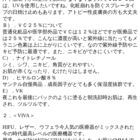
は、UVを使用したいですね。化粧崩れを防ぐスプレータイ
プの日焼け止めもあります。アトピー性皮膚炎の方も大丈夫
です。
Ｂ）．ＶＣ２５％について
普通化粧品や医学部外品でＶＣは１２％ほどですが医療品で
は２５％です。こんなに濃度が高いと紫外線に当たってもメ
ラニン色素は上に上がりにくいです。なので紫外線予防やニ
キビ予防に最適です。また、ニキビができにくいです。
C）．ナイトレチノール
シミ、シワ、ニキビ、角質がとれやすい。
お肌が赤くなったり、むけたりはしません。
D）．ヒヤルロン酸８％
サンテル自慢商品．成長因子がとても多く保湿度抜群です。
E）．VK
夜これを最後にパックのように塗ると朝洗顔時お肌は、再生
され、ツルツルです。
２．＜VIVA＞
HIFU、レザー、ウフェラ今人気の医療器がミックスされた
今の時代最高レベルの医療機器です。