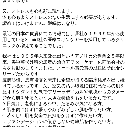
きずく事です。
又、ストレスも心も顔に現れます。
体も心もよりストレスのない生活にする必要があります。
諦めてはいけません。継続は力なり。
最近の日本の皮膚科での情報では、我社が１９９５年から使
用しているShantel社の医療スキンケヤーを採用しているクリ
ニックが増えてることでした。
我社は１９９５年以来Shantelというアメリカの創業２５年以
來、美容整形外科の患者の治療アフターケヤー化粧品会社の
もをお勧めしてきました。ノーベル賞受賞の成長因子配合シ
リーズだからです。
皮膚移植、皮膚培養と未来に希望が持てる臨床結果を出し続
けているからです。又、空気の汚い環境に住む私たちの肌を
反オキシダント効果でフリーラディカルや環境からのダメー
ジから肌を守るという大きな特徴をもえいるからです。
A 日焼け、老化によるシワ、たるみが気になる方。
B 肌を傷つけずに張りやみずみずしい肌を作りたい方。
C 若々しい肌を安全で負担をかけずに作りたい方。
D ファンデーションに依存しない健康肌を作りたい方。