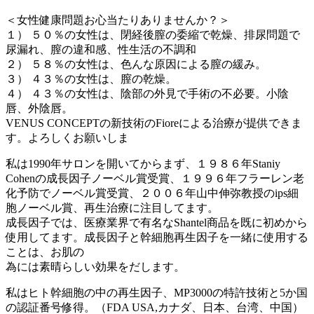
＜女性健康問題お心当たりありませんか？＞
１） ５０％の女性は、閉経後膣の委縮で乾燥、排尿問題で
尿漏れ、膣の違和感、性生活の不調和
２） ５８％の女性は、色んな原因による膣の緩み。
３） ４３％の女性は、膣の乾燥。
４） ４３％の女性は、陰部の外見で手術の不必要。小陰
唇、外陰唇。
VENUS CONCEPTの新技術のFioreによる治療が提供できま
す。よろしくお願いしま
私は1990年サロンを開いてからまず、１９８６年Staniy
Cohenの成長因子ノーベル賞受賞、１９９６年フラーレン老
化予防でノーベル賞受賞、２００６年山中伸弥教授のips細
胞ノーベル賞、再生治療に注目してます。
成長因子では、医療業界で有名なShantel商品を既に初めから
使用してます。成長因子と幹細胞再生因子を一緒に使用する
ことは、お肌の
為には素晴らしい効果をだします。
私はヒト幹細胞の中の再生因子、MP3000の特許技術と5か国
の認証番号修得。（FDA USA,カナダ、日本、台湾、中国）