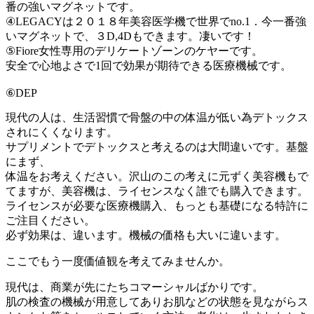
番の強いマグネットです。
④LEGACYは２０１８年美容医学機で世界でno.1．今一番強
いマグネットで、３D,4Dもできます。凄いです！
⑤Fiore女性専用のデリケートゾーンのケヤーです。
安全で心地よさで1回で効果が期待できる医療機械です。
⑥DEP
現代の人は、生活習慣で骨盤の中の体温が低い為デトックス
されにくくなります。
サプリメントでデトックスと考えるのは大間違いです。基盤
にまず、
体温をお考えください。沢山のこの考えに元ずく美容機もで
てますが、美容機は、ライセンスなく誰でも購入できます。
ライセンスが必要な医療機購入、もっとも基礎になる特許に
ご注目ください。
必ず効果は、違います。機械の価格も大いに違います。
ここでもう一度価値観を考えてみませんか。
現代は、商業が先にたちコマーシャルばかりです。
肌の検査の機械が用意してありお肌などの状態を見ながらス