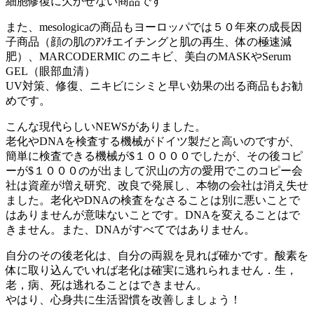
細胞修復に欠かせない商品です
また、mesologicaの商品もヨーロッパでは５０年來の成長因
子商品（顔の肌のｱﾝﾁエイチングと肌の再生、体の極速減
肥）、MARCODERMIC のニキビ、美白のMASKやSerum
GEL（眼部血清）
UV対策、修復、ニキビにシミと早い効果の出る商品もお勧
めです。
こんな現代らしいNEWSがありました。
老化やDNAを検査する機械がドイツ製だと高いのですが、
簡単に検査できる機械が$１００００でしたが、その後コピ
ーが$１０００のが出まして沢山の方の愛用でこのコピー会
社は資産が増え研究、改良で発展し、本物の会社は消え失せ
ました。老化やDNAの検査をなさることは別に悪いことで
はありませんが意味ないことです。DNAを変えることはで
きません。また、DNAがすべてではありません。
自分のその後老化は、自分の両親を見れば確かです。酸素を
体に取り込んでいれば老化は確実に逃れられません．生，
老，病、死は逃れることはできません。
やはり、心身共に生活習慣を改善しましょう！