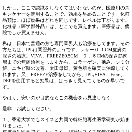
しかし、ここで認識をしなくてはいけないのが、医療用のス
キンケヤーを使用することで、効果を早めることです。化粧
品類は、ほぼ効果はどれも同じです、レベルは下がります。
化粧品（医学部外品）は、どこでも買えます。医療品は、病
院でしか買えません。
私は、日本で普通の方も専門業界人も治療をしてます。その
方たちは、IPLは問題外のようです。レザー０.１CM皮膚の
深さの治療。VIVA、FREEZE0.5CM－０．６CMの深さ筋肉
層までの無痛治療をしますから、コラーゲン、弛み、シミ分
解、ニキビ跡の改善、太田母斑、黄色肌も確実に治療してく
れます。又、FREEZE治療をしてから、IPL,VIVA、Fiore、
DEPを使用すると効果は、はっきり見えてくるのが早いで
す。
やはり、安いのが目的ならこの機会をお見逃しなく、
是非、お試しください。
１、香港大学でもスイスと共同で幹細胞再生医学研究が始ま
りました。！
皮膚再生医学です。もちろん、我社はスイス50年の歴史あり