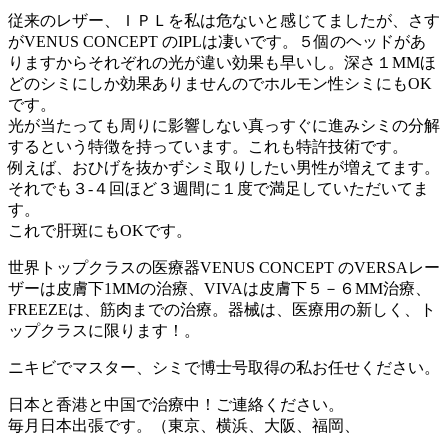
従来のレザー、ＩＰＬを私は危ないと感じてましたが、さす
がVENUS CONCEPT のIPLは凄いです。５個のヘッドがあ
りますからそれぞれの光が違い効果も早いし。深さ１MMほ
どのシミにしか効果ありませんのでホルモン性シミにもOK
です。
光が当たっても周りに影響しない真っすぐに進みシミの分解
するという特徴を持っています。これも特許技術です。
例えば、おひげを抜かずシミ取りしたい男性が増えてます。
それでも３-４回ほど３週間に１度で満足していただいてま
す。
これで肝斑にもOKです。
世界トップクラスの医療器VENUS CONCEPT のVERSAレー
ザーは皮膚下1MMの治療、VIVAは皮膚下５－６MM治療、
FREEZEは、筋肉までの治療。器械は、医療用の新しく、ト
ップクラスに限ります！。
ニキビでマスター、シミで博士号取得の私お任せください。
日本と香港と中国で治療中！ご連絡ください。
毎月日本出張です。（東京、横浜、大阪、福岡、