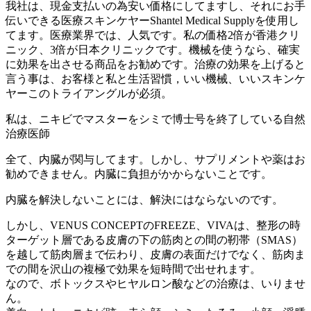
我社は、現金支払いの為安い価格にしてますし、それにお手
伝いできる医療スキンケヤーShantel Medical Supplyを使用し
てます。医療業界では、人気です。私の価格2倍が香港クリ
ニック、3倍が日本クリニックです。機械を使うなら、確実
に効果を出させる商品をお勧めです。治療の効果を上げると
言う事は、お客様と私と生活習慣，いい機械、いいスキンケ
ヤーこのトライアングルが必須。
私は、ニキビでマスターをシミで博士号を終了している自然
治療医師
全て、内臓が関与してます。しかし、サプリメントや薬はお
勧めできません。内臓に負担がかからないことです。
内臓を解決しないことには、解決にはならないのです。
しかし、VENUS CONCEPTのFREEZE、VIVAは、整形の時
ターゲット層である皮膚の下の筋肉との間の靭帯（SMAS）
を越して筋肉層まで伝わり、皮膚の表面だけでなく、筋肉ま
での間を沢山の複極で効果を短時間で出せれます。
なので、ボトックスやヒヤルロン酸などの治療は、いりませ
ん。