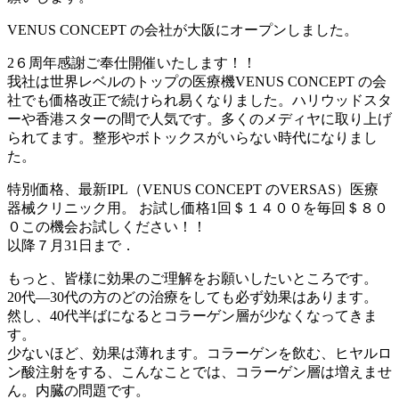
VENUS CONCEPT の会社が大阪にオープンしました。
2６周年感謝ご奉仕開催いたします！！
我社は世界レベルのトップの医療機VENUS CONCEPT の会
社でも価格改正で続けられ易くなりました。ハリウッドスタ
ーや香港スターの間で人気です。多くのメディヤに取り上げ
られてます。整形やボトックスがいらない時代になりまし
た。
特別価格、最新IPL（VENUS CONCEPT のVERSAS）医療
器械クリニック用。 お試し価格1回＄１４００を毎回＄８０
０この機会お試しください！！
以降７月31日まで．
もっと、皆様に効果のご理解をお願いしたいところです。
20代―30代の方のどの治療をしても必ず効果はあります。
然し、40代半ばになるとコラーゲン層が少なくなってきま
す。
少ないほど、効果は薄れます。コラーゲンを飲む、ヒヤルロ
ン酸注射をする、こんなことでは、コラーゲン層は増えませ
ん。内臓の問題です。