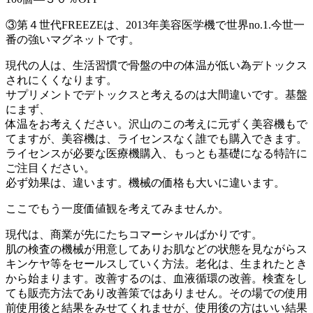
③第４世代FREEZEは、2013年美容医学機で世界no.1.今世一
番の強いマグネットです。
現代の人は、生活習慣で骨盤の中の体温が低い為デトックス
されにくくなります。
サプリメントでデトックスと考えるのは大間違いです。基盤
にまず、
体温をお考えください。沢山のこの考えに元ずく美容機もで
てますが、美容機は、ライセンスなく誰でも購入できます。
ライセンスが必要な医療機購入、もっとも基礎になる特許に
ご注目ください。
必ず効果は、違います。機械の価格も大いに違います。
ここでもう一度価値観を考えてみませんか。
現代は、商業が先にたちコマーシャルばかりです。
肌の検査の機械が用意してありお肌などの状態を見ながらス
キンケヤ等をセールスしていく方法。老化は、生まれたとき
から始まります。改善するのは、血液循環の改善。検査をし
ても販売方法であり改善策ではありません。その場での使用
前使用後と結果をみせてくれませが、使用後の方はいい結果