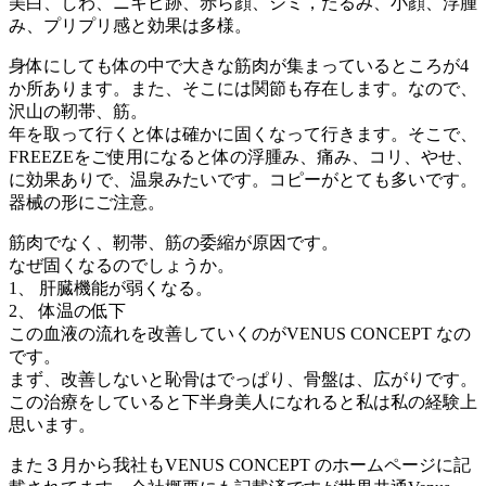
美白、しわ、ニキビ跡、赤ら顔、シミ，たるみ、小顔、浮腫
み、プリプリ感と効果は多様。
身体にしても体の中で大きな筋肉が集まっているところが4
か所あります。また、そこには関節も存在します。なので、
沢山の靭帯、筋。
年を取って行くと体は確かに固くなって行きます。そこで、
FREEZEをご使用になると体の浮腫み、痛み、コリ、やせ、
に効果ありで、温泉みたいです。コピーがとても多いです。
器械の形にご注意。
筋肉でなく、靭帯、筋の委縮が原因です。
なぜ固くなるのでしょうか。
1、 肝臓機能が弱くなる。
2、 体温の低下
この血液の流れを改善していくのがVENUS CONCEPT なの
です。
まず、改善しないと恥骨はでっぱり、骨盤は、広がりです。
この治療をしていると下半身美人になれると私は私の経験上
思います。
また３月から我社もVENUS CONCEPT のホームページに記