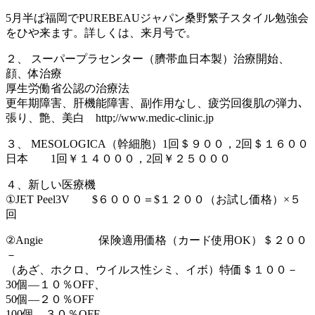
5月半ば福岡でPUREBEAUジャパン桑野繁子スタイル勉強会
をひや来ます。詳しくは、来月号で。
２、 スーパープラセンター（臍帯血日本製）治療開始、
顔、体治療
厚生労働省公認の治療法
更年期障害、肝機能障害、副作用なし、疲労回復肌の弾力､
張り、艶、美白 http;//www.medic-clinic.jp
３、 MESOLOGICA（幹細胞）1回＄９００，2回＄１６００
日本 1回￥１４０００，2回￥２５０００
４、新しい医療機
①JET Peel3V $６０００＝$１２００（お試し価格）×５
回
②Angie 保険適用価格（カード使用OK）＄２００
－
（あざ、ホクロ、ウイルス性シミ、イボ）特価＄１００－
30個―１０％OFF、
50個―２０％OFF
100個―３０％OFF