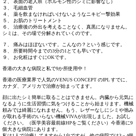
２、 表面の老人班（ホルモン性のシミに影響なし）
３、 毛細血管
４、 薬を飲まなければいけないようなニキビ一撃効果
５、 お肌のトリートメント
６、 治療後の外出を考えることなく、真黒になりません。
シミは、その場で分解されていくのです。
７、 痛みはほぼないです。こんなの？という感じです。
８、 所要時間今までの3分の1とても早いです。
９、 お化粧はすぐにOKです。
香港の大きな病院と私で9か所使用中！
香港の医療業界で人気のVENUS CONCEPT のIPL すでに、
カナダ、アメリカで治療が始まってます。
顔に出たシミ簡単に取ることはできません。内臓から元気に
なるように生活習慣に気をつけることから始まります。機械
頼みでは綺麗になれません。もう、レザーなしにシミや弛み
が取れる手術のいらない機械VIVAが出現しました。お試し
ください。（医学美容最前線HPをご覧ください）今香港に9
個大きな病院にあります。
私は1人で治療してますから1台ですが、他の病院では3－4個