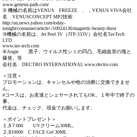
www.genesis-path.com/
② 機械の名前はVENUS FREEZE 、，VENUS VIVA会社
名 VENUSCONCEPT MP2技術
http://au.news.yahoo.com/today-
tonight/consumer/article/-/10024136/magnetic-beauty-thera
③機械の名前は、Jet Peel 3V（JTP-333V）会社名TavTech
LTD
www.tav-tech.com
④Angie 黒子、ウイルス性シミの凹凸、毛細血管の塊と
爆発、等
会社名 DECTRO INTERNATIONAL www.dectro.com
＜注意＞
プロモーションは、キャンセルや他の治療に交換できませ
ん。
#コースは、お友達とシェヤーされてもOK。１年中で終了の
事。
代金は、チェック、現金でお願いします。
＜ポイントプレゼント＞
１,$７000 UVクリーム30ML,
２,$10000 C FACE Gel 30ML