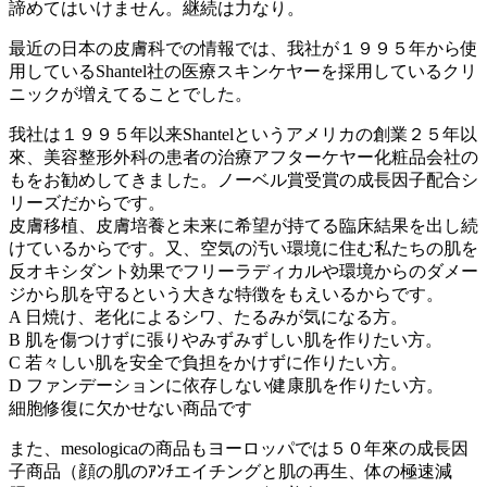
諦めてはいけません。継続は力なり。
最近の日本の皮膚科での情報では、我社が１９９５年から使
用しているShantel社の医療スキンケヤーを採用しているクリ
ニックが増えてることでした。
我社は１９９５年以来Shantelというアメリカの創業２５年以
來、美容整形外科の患者の治療アフターケヤー化粧品会社の
もをお勧めしてきました。ノーベル賞受賞の成長因子配合シ
リーズだからです。
皮膚移植、皮膚培養と未来に希望が持てる臨床結果を出し続
けているからです。又、空気の汚い環境に住む私たちの肌を
反オキシダント効果でフリーラディカルや環境からのダメー
ジから肌を守るという大きな特徴をもえいるからです。
A 日焼け、老化によるシワ、たるみが気になる方。
B 肌を傷つけずに張りやみずみずしい肌を作りたい方。
C 若々しい肌を安全で負担をかけずに作りたい方。
D ファンデーションに依存しない健康肌を作りたい方。
細胞修復に欠かせない商品です
また、mesologicaの商品もヨーロッパでは５０年來の成長因
子商品（顔の肌のｱﾝﾁエイチングと肌の再生、体の極速減