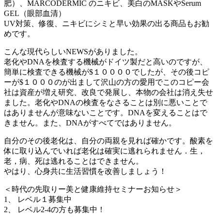
肥）、MARCODERMIC のニキビ、美白のMASKやSerum
GEL（眼部血清）
UV対策、修復、ニキビにシミと早い効果の出る商品もお勧
めです。
こんな現代らしいNEWSがありました。
老化やDNAを検査する機械がドイツ製だと高いのですが、
簡単に検査できる機械が$１００００でしたが、その後コピ
ーが$１０００のが出まして沢山の方の愛用でこのコピー会
社は資産が増え研究、改良で発展し、本物の会社は消え失せ
ました。老化やDNAの検査をなさることは別に悪いことで
はありませんが意味ないことです。DNAを変えることはで
きません。また、DNAがすべてではありません。
自分のその後老化は、自分の両親を見れば確かです。酸素を
体に取り込んでいれば老化は確実に逃れられません．生，
老，病、死は逃れることはできません。
やはり、心身共に生活習慣を改善しましょう！
＜時代の先取りー美と健康維持セミナーお知らせ＞
1、 レベル１募集中
2、 レベル2-4の方も募集中！