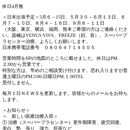
休日4月無
＜日本出張予定＞5月６－15日、５月３０－６月１３日、６
月７－１０日、８月４－１６日、９月８－１１日
（大阪、東京、横浜、福岡、熊本ご希望の方はご連絡くださ
い。器械はVENUS VIVA、FREEZE（顔、首）。スーパープ
ラセンター治療。よろしくお願いします。
日本携帯電話番号 ０８０６４７１４５０５
営業時間をHPの地図のところに載せました。休日はPM.
２:00から営業です。
特別な方は、早めのご相談受け付けます。恐れ入りますが普
通土曜日のPM.5:00-日曜日PM.１:00TEL
受付しません。
毎月１日ＮＥＷＳを更新します。皆様からのメールをお待ち
します。
＜お知らせ＞
＜ 新しい医療治療入荷＞
① 治療（スーパープラセンター）更年期障害、疲労回復、
美白、艶、張り、弾力、肝斑など