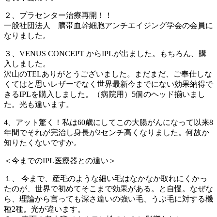
２、プラセンター治療再開！！
一般社団法人 臍帯血幹細胞アンチエイジング学会の会員に
なりました。
３、VENUS CONCEPT からIPLが出ました。もちろん、購
入しました。
沢山のTELありがとうございました。まだまだ、ご奉仕しな
くてはと思いレザーでなく世界最新今までにない効果納得で
きるIPLを購入しました。（病院用）5個のヘッド揃いまし
た。光も違います。
4、アット驚く！私は60歳にしてこの大腸がんになって以来8
年間でそれが完治し身長が2センチ高くなりました。何故か
知りたくないですか。
＜今までのIPL医療器との違い＞
１、 今まで、産毛のような細い毛はなかなか取れにくかっ
たのが、世界で初めてそこまで効果がある。と自慢。なぜな
ら、理論から言っても深さ違いの強い毛、うぶ毛に対する機
種2種。光が違います。