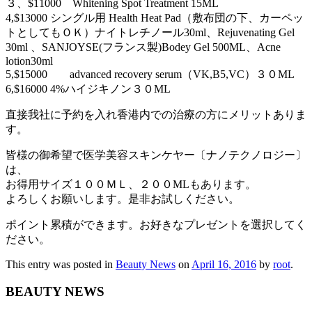
３、$11000 Whitening Spot Treatment 15ML
4,$13000 シングル用 Health Heat Pad（敷布団の下、カーペッ
トとしてもＯＫ）ナイトレチノール30ml、Rejuvenating Gel
30ml 、SANJOYSE(フランス製)Bodey Gel 500ML、Acne
lotion30ml
5,$15000 advanced recovery serum（VK,B5,VC）３０ML
6,$16000 4%ハイジキノン３０ML
直接我社に予約を入れ香港内での治療の方にメリットありま
す。
皆様の御希望で医学美容スキンケヤー〔ナノテクノロジー〕
は、
お得用サイズ１００ＭＬ、２００MLもあります。
よろしくお願いします。是非お試しください。
ポイント累積ができます。お好きなプレゼントを選択してく
ださい。
This entry was posted in
Beauty News
on
April 16, 2016
by
root
.
BEAUTY NEWS