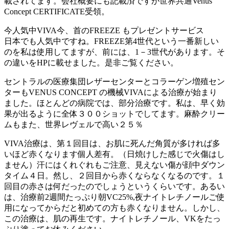
載されてます。会社概要にも記載済ですが世界共通Venus
Concept CERTIFICATE受領。
今人気中VIVA今、首のFREEZE もプレゼントサービス
日本でも人気中ですね。FREEZE第4世代という一番新しい
のを私は使用してますが、前には、1－3世代があります。そ
の違いをHPに載せました。是非ご覧ください。
セントラルの医療集団レザーセンターとコラーゲン増殖セン
ターもVENUS CONCEPT の機械VIVAによる治療が始まり
ました。ほとんどの病院では、部分治療です。私は、早く効
果が出るように全体３００ショットでしてます。麻酔クリー
ムもまた、世界レヴェルで高い２５％
VIVA治療は、第１回目は、お肌に死んだ角質が多ければ多
いほど赤くなります個人差有。（日焼けした感じで火傷はし
ません）汗にはくれぐれもご注意、見えない傷が顔中ダウン
タイム４日。然し、２回目から赤くならなくなるのです。１
回目の赤さは何だったのでしょうというくらいです。あるい
は、治療前2週間たっぷり朝VC25%,夜ナイトレチノールご使
用になってからだと初めての方も赤くなりません。しかし、
この治療は、肌の再生です。ナイトレチノール、VKをたっ