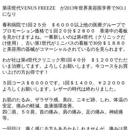
第④世代VENUS FREEZE が2013年世界美容医学界でNO.1
になり
養和病院で1回２５分 ＄６０００以上他の医療グループで
プロモーション価格で１回２０分＄２８００ 香港中の看板
を見かけますよね。一番新しいのは第4世代（クリニックだ
け使用）、古い第1世代がミニバスの看板で30分＄１８８０
と美容用の器械がコマーシャルされているのを見られます。
わが社は第4世代クリニック用1回４０分 ＄１２００でただ
いま治療してます。よろしくお願いします。今コースをお買
い上げの方お得です！
５回コース＄６０００です。1回＄１４００、￥２２０００
よろしくお願いします。レザーの時代は終わりました。
お肌のたるみ、ザラザラ感、美白、ニキビ跡、しわ、体温の
安定、痛みの軽減、血液循環改善。
四〇肩、５０肩、首の痛み、肩の痛み、足の痛み、神経痛
等。
一回目は、痛く感じる方もあるかもしれませんが、痛みは早