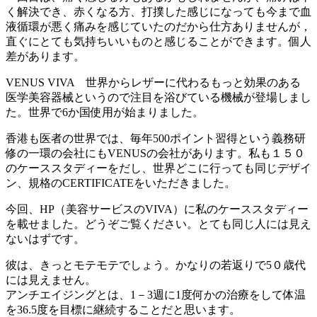
く解決でき、赤くなる方、打撲した感じになっても今まで血
液循環が悪く痛みを感じていたのだから仕方ありませんが，
直ぐにとても気持ちいいものと感じることができます。個人
差があります。
VENUS VIVA 世界からレザーに代わるもっと効果のある
医学美容器械というので注目を浴びている機械が登場しまし
た。世界で6か国使用が始まりました。
香港も医者の世界では、毎年500ポイント習得という義務研
修の一環の会社にもVENUSの会社があります。私も１５０
のケーススタディーをだし、世界どこに行っても同じデザイ
ン、規格のCERTIFICATEをいただきました。
今回、HP（美容サービスのVIVA）に私のケーススタディー
を載せました。どうぞご覧ください。とても同じ人には見え
ないはずです。
彼は、きっとモテモテでしょう。かなりの若返りで5０歳代
には見えません。
アンチエイジングとは、1－3週に1度何かの治療をして体温
を36.5度を目標に継続することだと思います。