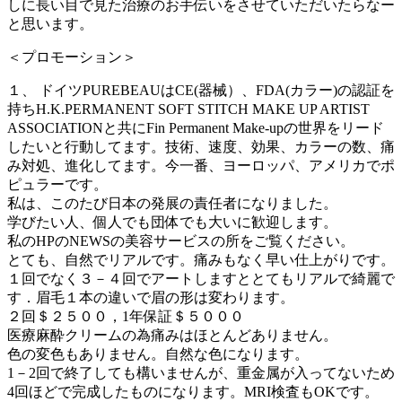
しに長い目で見た治療のお手伝いをさせていただいたらなー
と思います。
＜プロモーション＞
１、 ドイツPUREBEAUはCE(器械）、FDA(カラー)の認証を
持ちH.K.PERMANENT SOFT STITCH MAKE UP ARTIST
ASSOCIATIONと共にFin Permanent Make-upの世界をリード
したいと行動してます。技術、速度、効果、カラーの数、痛
み対処、進化してます。今一番、ヨーロッパ、アメリカでポ
ピュラーです。
私は、このたび日本の発展の責任者になりました。
学びたい人、個人でも団体でも大いに歓迎します。
私のHPのNEWSの美容サービスの所をご覧ください。
とても、自然でリアルです。痛みもなく早い仕上がりです。
１回でなく３－４回でアートしますととてもリアルで綺麗で
す．眉毛１本の違いで眉の形は変わります。
２回＄２５００，1年保証＄５０００
医療麻酔クリームの為痛みはほとんどありません。
色の変色もありません。自然な色になります。
1－2回で終了しても構いませんが、重金属が入ってないため
4回ほどで完成したものになります。MRI検査もOKです。