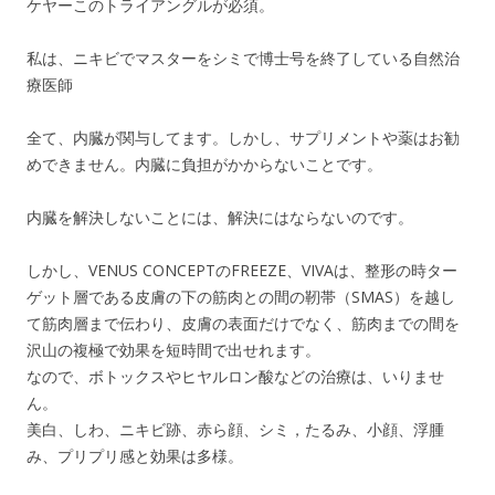
ケヤーこのトライアングルが必須。
私は、ニキビでマスターをシミで博士号を終了している自然治
療医師
全て、内臓が関与してます。しかし、サプリメントや薬はお勧
めできません。内臓に負担がかからないことです。
内臓を解決しないことには、解決にはならないのです。
しかし、VENUS CONCEPTのFREEZE、VIVAは、整形の時ター
ゲット層である皮膚の下の筋肉との間の靭帯（SMAS）を越し
て筋肉層まで伝わり、皮膚の表面だけでなく、筋肉までの間を
沢山の複極で効果を短時間で出せれます。
なので、ボトックスやヒヤルロン酸などの治療は、いりませ
ん。
美白、しわ、ニキビ跡、赤ら顔、シミ，たるみ、小顔、浮腫
み、プリプリ感と効果は多様。