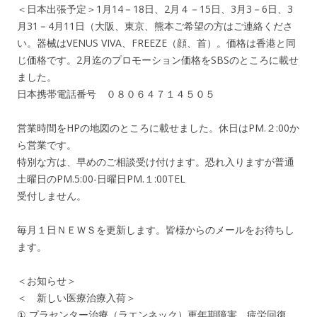
＜日本出張予定＞1月14－18日、2月４－15日、3月3－6日、3
月31－4月11日（大阪、東京、熊本ご希望の方はご連絡くださ
い。器械はVENUS VIVA、FREEZE（顔、首）。価格は香港と同
じ価格です。2月迄のプロモーション価格をSBSのところに載せ
ました。
日本携帯電話番号 ０８０６４７１４５０５
営業時間をHPの地図のところに載せました。休日はPM.２:00か
ら営業です。
特別な方は、早めのご相談受け付けます。恐れ入りますが普通
土曜日のPM.5:00-日曜日PM.１:00TEL
受付しません。
毎月１日ＮＥＷＳを更新します。皆様からのメールをお待ちし
ます。
＜お知らせ＞
＜ 新しい医療治療入荷＞
① プラセンター治療（ラエンネック）更年期障害、疲労回復、