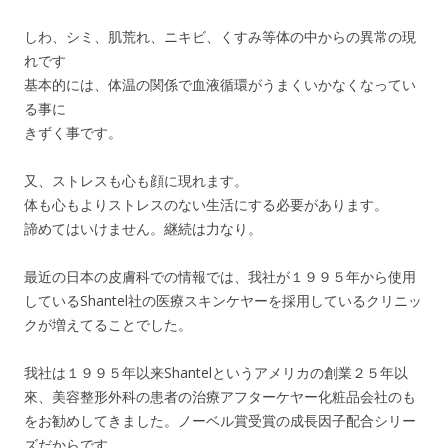
しわ、シミ、肌荒れ、ニキビ、くすみ等体の中からの異常の現
れです
基本的には、体温の関係で血液循環がうまくいかなくなってい
る事に
きずく事です。
又、ストレスも心も顔に現れます。
体も心もよりストレスのない生活にする必要があります。
諦めてはいけません。継続は力なり。
最近の日本の皮膚科での情報では、我社が１９９５年から使用
しているShantel社の医療スキンケヤーを採用しているクリニッ
クが増えてることでした。
我社は１９９５年以来Shantelというアメリカの創業２５年以
來、美容整形外科の患者の治療アフターケヤー化粧品会社のも
をお勧めしてきました。ノーベル賞受賞の成長因子配合シリー
ズだからです。