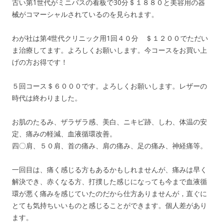
古い第1世代がミニバスの看板で30分＄１８８０と美容用の器
械がコマーシャルされているのを見られます。
わが社は第4世代クリニック用1回４０分 ＄１２００でただい
ま治療してます。よろしくお願いします。今コースをお買い上
げの方お得です！
５回コース＄６０００です。よろしくお願いします。レザーの
時代は終わりました。
お肌のたるみ、ザラザラ感、美白、ニキビ跡、しわ、体温の安
定、痛みの軽減、血液循環改善。
四〇肩、５０肩、首の痛み、肩の痛み、足の痛み、神経痛等。
一回目は、痛く感じる方もあるかもしれませんが、痛みは早く
解決でき、赤くなる方、打撲した感じになっても今まで血液循
環が悪く痛みを感じていたのだから仕方ありませんが，直ぐに
とても気持ちいいものと感じることができます。個人差があり
ます。