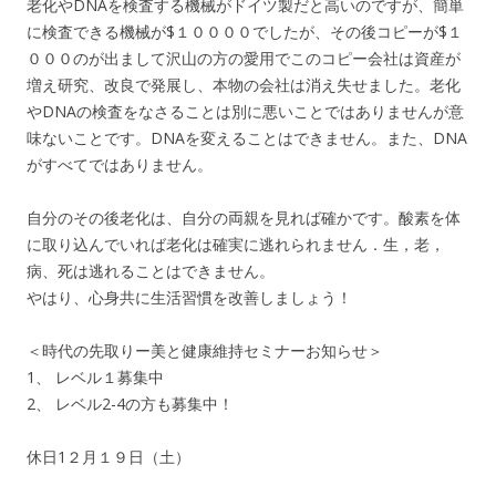
老化やDNAを検査する機械がドイツ製だと高いのですが、簡単
に検査できる機械が$１００００でしたが、その後コピーが$１
０００のが出まして沢山の方の愛用でこのコピー会社は資産が
増え研究、改良で発展し、本物の会社は消え失せました。老化
やDNAの検査をなさることは別に悪いことではありませんが意
味ないことです。DNAを変えることはできません。また、DNA
がすべてではありません。
自分のその後老化は、自分の両親を見れば確かです。酸素を体
に取り込んでいれば老化は確実に逃れられません．生，老，
病、死は逃れることはできません。
やはり、心身共に生活習慣を改善しましょう！
＜時代の先取りー美と健康維持セミナーお知らせ＞
1、 レベル１募集中
2、 レベル2-4の方も募集中！
休日1２月１９日（土）