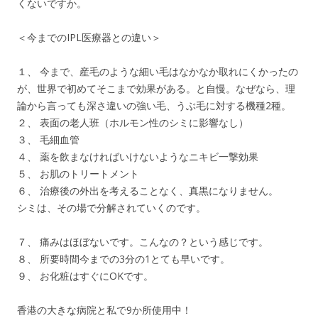
くないですか。
＜今までのIPL医療器との違い＞
１、 今まで、産毛のような細い毛はなかなか取れにくかったの
が、世界で初めてそこまで効果がある。と自慢。なぜなら、理
論から言っても深さ違いの強い毛、うぶ毛に対する機種2種。
２、 表面の老人班（ホルモン性のシミに影響なし）
３、 毛細血管
４、 薬を飲まなければいけないようなニキビ一撃効果
５、 お肌のトリートメント
６、 治療後の外出を考えることなく、真黒になりません。
シミは、その場で分解されていくのです。
７、 痛みはほぼないです。こんなの？という感じです。
８、 所要時間今までの3分の1とても早いです。
９、 お化粧はすぐにOKです。
香港の大きな病院と私で9か所使用中！