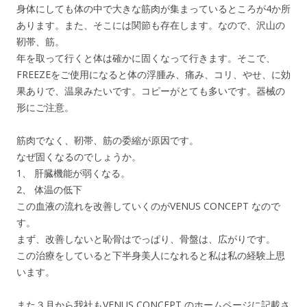
身体にしても体の中で大きな筋肉が集まっているところが4か所
あります。また、そこには関節も存在します。なので、沢山の
靭帯、筋。
年を取って行くと体は確かに固くなって行きます。そこで、
FREEZEをご使用になると体の浮腫み、痛み、コリ、やせ、に効
果ありで、温泉みたいです。コピーがとても多いです。器械の
形にご注意。
筋肉でなく、靭帯、筋の委縮が原因です。
なぜ固くなるのでしょうか。
1、 肝臓機能が弱くなる。
2、 体温の低下
この血液の流れを改善していくのがVENUS CONCEPT なので
す。
まず、改善しないと恥骨はでっぱり、骨盤は、広がりです。
この治療をしていると下半身美人になれると私は私の経験上思
います。
また３月から我社もVENUS CONCEPT のホームページに記載さ