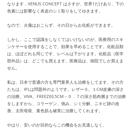
なります．VENUS CONCEPT はさすが、世界1だけあり、下の
色素には影響なく表皮のシミ取りをしてゆきます。
なので、火傷はおこらず、その日からお化粧ができます。
しかし、ここで認識をしなくてはいけないのが、医療用のスキ
ンケヤーを使用することで、効果を早めることです。化粧品類
は、ほぼどれも同じです、レベルは下がります。化粧品（医学
部外品）は、どこでも買えます。医療品は、病院でしか買えま
せん。
私は、日本で普通の方も専門業界人も治療をしてます。その方
たちは、IPLは問題外のようです。レザー０。１CM皮膚の深さ
の治療。VIVA、FREEZE0.5CM－０．７の深さ筋肉層までの治療
をしますから、コラーゲン、弛み、シミ分解、ニキビ跡の改
善、太田母斑、黄色肌も確実に治療してくれます。
やはり、安いのが目的ならこの機会をお見逃しなく、