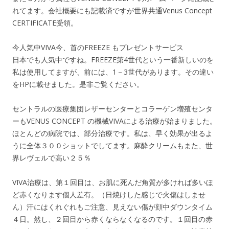
れてます。会社概要にも記載済ですが世界共通Venus Concept
CERTIFICATE受領。
今人気中VIVA今、首のFREEZE もプレゼントサービス
日本でも人気中ですね。FREEZE第4世代という一番新しいのを
私は使用してますが、前には、1－3世代があります。その違い
をHPに載せました。是非ご覧ください。
セントラルの医療集団レザーセンターとコラーゲン増殖センタ
ーもVENUS CONCEPT の機械VIVAによる治療が始まりました。
ほとんどの病院では、部分治療です。私は、早く効果が出るよ
うに全体３００ショットでしてます。麻酔クリームもまた、世
界レヴェルで高い２５％
VIVA治療は、第１回目は、お肌に死んだ角質が多ければ多いほ
ど赤くなります個人差有。（日焼けした感じで火傷はしませ
ん）汗にはくれぐれもご注意、見えない傷が顔中ダウンタイム
４日。然し、２回目から赤くならなくなるのです。１回目の赤