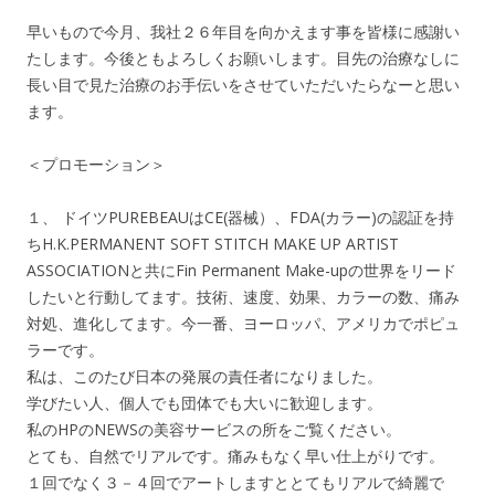
早いもので今月、我社２６年目を向かえます事を皆様に感謝い
たします。今後ともよろしくお願いします。目先の治療なしに
長い目で見た治療のお手伝いをさせていただいたらなーと思い
ます。
＜プロモーション＞
１、 ドイツPUREBEAUはCE(器械）、FDA(カラー)の認証を持
ちH.K.PERMANENT SOFT STITCH MAKE UP ARTIST
ASSOCIATIONと共にFin Permanent Make-upの世界をリード
したいと行動してます。技術、速度、効果、カラーの数、痛み
対処、進化してます。今一番、ヨーロッパ、アメリカでポピュ
ラーです。
私は、このたび日本の発展の責任者になりました。
学びたい人、個人でも団体でも大いに歓迎します。
私のHPのNEWSの美容サービスの所をご覧ください。
とても、自然でリアルです。痛みもなく早い仕上がりです。
１回でなく３－４回でアートしますととてもリアルで綺麗で