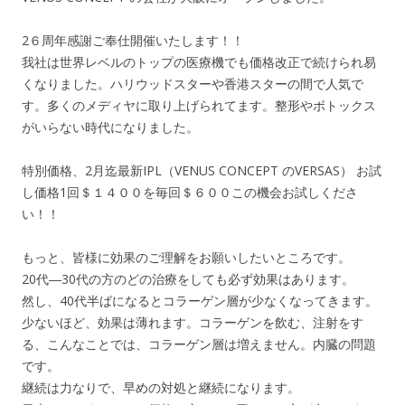
2６周年感謝ご奉仕開催いたします！！
我社は世界レベルのトップの医療機でも価格改正で続けられ易
くなりました。ハリウッドスターや香港スターの間で人気で
す。多くのメディヤに取り上げられてます。整形やボトックス
がいらない時代になりました。
特別価格、2月迄最新IPL（VENUS CONCEPT のVERSAS） お試
し価格1回＄１４００を毎回＄６００この機会お試しくださ
い！！
もっと、皆様に効果のご理解をお願いしたいところです。
20代―30代の方のどの治療をしても必ず効果はあります。
然し、40代半ばになるとコラーゲン層が少なくなってきます。
少ないほど、効果は薄れます。コラーゲンを飲む、注射をす
る、こんなことでは、コラーゲン層は増えません。内臓の問題
です。
継続は力なりで、早めの対処と継続になります。