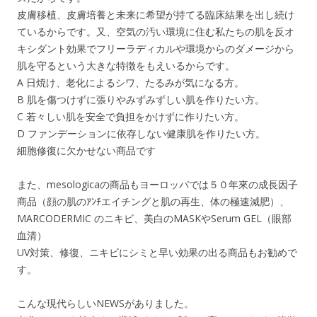
皮膚移植、皮膚培養と未来に希望が持てる臨床結果を出し続け
ているからです。又、空気の汚い環境に住む私たちの肌を反オ
キシダント効果でフリーラディカルや環境からのダメージから
肌を守るという大きな特徴をもえいるからです。
A 日焼け、老化によるシワ、たるみが気になる方。
B 肌を傷つけずに張りやみずみずしい肌を作りたい方。
C 若々しい肌を安全で負担をかけずに作りたい方。
D ファンデーションに依存しない健康肌を作りたい方。
細胞修復に欠かせない商品です
また、mesologicaの商品もヨーロッパでは５０年來の成長因子
商品（顔の肌のｱﾝﾁエイチングと肌の再生、体の極速減肥）、
MARCODERMIC のニキビ、美白のMASKやSerum GEL（眼部
血清）
UV対策、修復、ニキビにシミと早い効果の出る商品もお勧めで
す。
こんな現代らしいNEWSがありました。