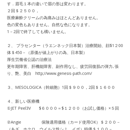
す．眉毛１本の違いで眉の形は変わります。
２回＄２５００，
医療麻酔クリームの為痛みはほとんどありません。
色の変色もありません。自然な色になります。
1－2回で終了しても構いません。
２、 プラセンター（ラエンネック日本製）治療開始、顔$1２00
体＄450－（原価が値上がりの為、日本製）
厚生労働省公認の治療法
更年期障害、肝機能障害、副作用なし、疲労回復肌の弾力､張
り、艶、美白 http;//www.genesis-path.com/
３、MESOLOGICA（幹細胞）1回＄９００，2回＄１６００
４、新しい医療機
①JET Peel3V $６０００＝$１２００（お試し価格）×５回
②Angie 保険適用価格（カード使用OK）＄２００－
（あざ、ホクロ、ウイルス性シミ、イボ）特価＄１００－