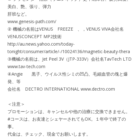
美白、艶、張り、弾力
肝班など。
www.genesis-path.com/
② 機械の名前はVENUS FREEZE 、，VENUS VIVA会社名
VENUSCONCEPT MP2技術
http://au.news.yahoo.com/today-
tonight/consumer/article/-/10024136/magnetic-beauty-thera
③機械の名前は、Jet Peel 3V（JTP-333V）会社名TavTech LTD
www.tav-tech.com
④Angie 黒子、ウイルス性シミの凹凸、毛細血管の塊と爆
発、等
会社名 DECTRO INTERNATIONAL www.dectro.com
＜注意＞
プロモーションは、キャンセルや他の治療に交換できません。
#コースは、お友達とシェヤーされてもOK。１年中で終了の
事。
代金は、チェック、現金でお願いします。