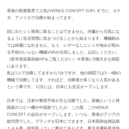
香港の医療業界で人気のVENUS CONCEPT のIPL すでに、カナ
ダ、アメリカで治療が始まってます。
顔に出たシミ簡単に取ることはできません。内臓から元気にな
るように生活習慣に気をつけることから始まります。機械頼み
では綺麗になれません。もう、レザーなしにシミや弛みが取れ
る手術のいらない機械VIVAが出現しました。お試しください。
（医学美容最前線HPをご覧ください）今香港に9個大きな病院
にあります。
私は1人で治療してますから1台ですが、他の病院では3－4個の
機械で治療してます。それほど、治療者が多くなり人気がある
という事です。12月には、日本にも支店オープンします。
日本では、注射や整形手術が主な治療でした。器械というと韓
国産のコピー機や中国産でしたが、この度、このVENUS
CONCEPT の会社がオープンします。いつも、香港がアジアの
総代理でした。ブランチが日本にできます。日本医師会雑誌第
１４４巻、特別号（２）に載せてあります。東京皮膚科形成外