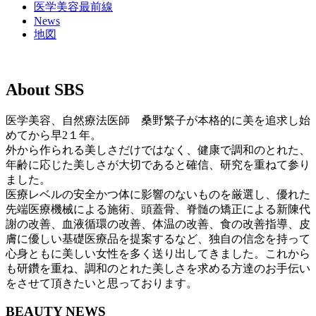
医学美容最前線
News
地図
About SBS
医学美容、自然療法医師 桑野繁子が本格的に美を追求し始
めてから早2１年。
外から作られる美しさだけではなく、健康で調和のとれた、
年齢に応じた美しさが大切であると確信、研究を重ねて参り
ました。
医療レベルの安全かつ体に影響のないものを厳選し、優れた
先端医療機械による施術、頭蓋骨、脊髄の矯正による新陳代
謝の改善、血液循環の改善、体温の改善、食の改善指導、皮
膚に優しい基礎医療品を提案するなど、独自の信念を持って
心身ともに美しい女性を多く送り出してきました。これから
も研鑽を重ね、調和のとれた美しさを求める方達のお手伝い
をさせて頂きたいと思っております。
BEAUTY NEWS