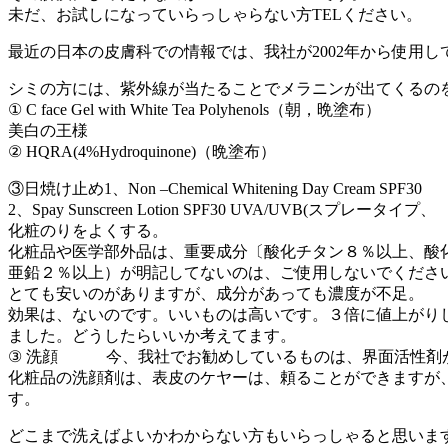
未だ、お試しになっていらっしゃらない方TELください。
最近の日本の皮膚科での情報では、我社が2002年から使用し
シミの方には、紫外線が当たることでメラニンが出てくるの
① C face Gel with White Tea Polyhenols（朝，晩塗布）
美白の王様
② HQRA(4%Hydroquinone)（晩塗布）
③日焼け止め1、Non –Chemical Whitening Day Cream SPF30
2、Spay Sunscreen Lotion SPF30 UVA/UVB(スプレータイプ、
化粧のりをよくする。
化粧品や医学部外品は、重要成分〔酸化チタン８％以上、酸
亜鉛２％以上）が明記してないのは、ご使用しないでくださ
とても安いのがありますが、成分があっても濃度が不足。
効果は、ないのです。いいものは高いです。３倍に値上がり
ました。どうしたらいいか考えてます。
③ 洗顔 今、我社でお勧めしているものは、界面活性剤が
化粧品の洗顔剤は、表皮のケヤーは、頼ることができますが
す。
どこまで洗えばよいかわからない方もいらっしゃると思いま