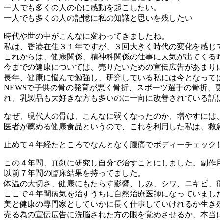
一人でも多くの人の心に感動を起こしたい。
一人でも多くの人の記憶に私の知識と思いを残したい
時代や世の中がこんなに変わってきましたね。
私は、香港在住３１年ですが、３回大きく時代の変化を感じ
これからは、健康関係、精神科関係の仕事に人気が出てくる
今までの健康については、売りたいための宣伝広告があまり
長年、健康に悩んで勉強し、研究している私には今となって
NEWSで子供の骨の発育が悪く骨折、スポーツ選手の骨折
れ、乳製品も大好きな方も多いのに一向に改善されている話
なぜ、現代人の骨は、こんなに弱くなったのか、増やすには
医者が薦める健康食品というので、これを利用した私は、救
止めて４年経たところでなんとなく腹痛でボディーチェック
この４年間、真剣に研究し自分で治すことにしました。副作
以前７年間の臨床結果を持ってました。
体温の大切さ、健康にもたらす影響、しみ、シワ、ニキビ、
ここで４年間病気を治すうちに自然治療医師になっていまし
美と健康の専門家としていかに長く仕事していけれるか生き
売る為の宣伝広告に洗脳された方の眼を覚めさせるか、本当