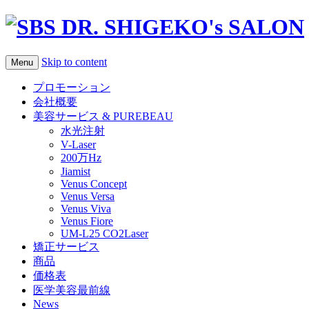
Skip to content
Menu
プロモーション
会社概要
美容サービス & PUREBEAU
水光注射
V-Laser
200万Hz
Jiamist
Venus Concept
Venus Versa
Venus Viva
Venus Fiore
UM-L25 CO2Laser
矯正サービス
商品
価格表
医学美容最前線
News