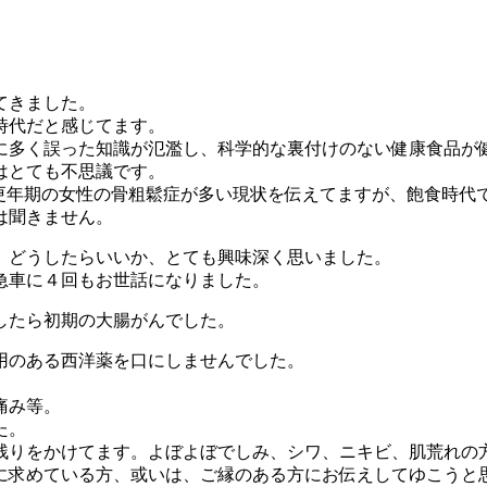
てきました。
時代だと感じてます。
に多く誤った知識が氾濫し、科学的な裏付けのない健康食品が
はとても不思議です。
、更年期の女性の骨粗鬆症が多い現状を伝えてますが、飽食時代
は聞きません。
、どうしたらいいか、とても興味深く思いました。
急車に４回もお世話になりました。
したら初期の大腸がんでした。
用のある西洋薬を口にしませんでした。
痛み等。
た。
残りをかけてます。よぼよぼでしみ、シワ、ニキビ、肌荒れの
に求めている方、或いは、ご縁のある方にお伝えしてゆこうと