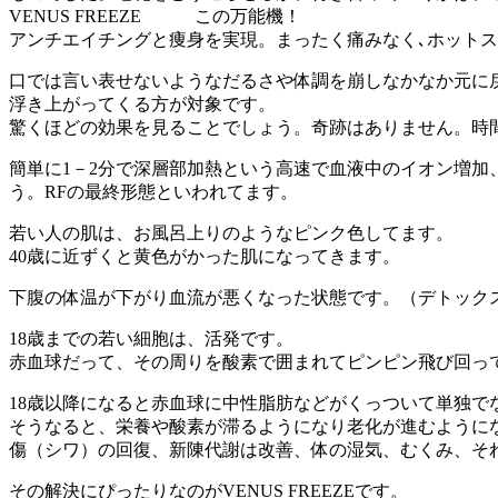
VENUS FREEZE この万能機！
アンチエイチングと痩身を実現。まったく痛みなく､ホット
口では言い表せないようなだるさや体調を崩しなかなか元に
浮き上がってくる方が対象です。
驚くほどの効果を見ることでしょう。奇跡はありません。時
簡単に1－2分で深層部加熱という高速で血液中のイオン増
う。RFの最終形態といわれてます。
若い人の肌は、お風呂上りのようなピンク色してます。
40歳に近ずくと黄色がかった肌になってきます。
下腹の体温が下がり血流が悪くなった状態です。（デトック
18歳までの若い細胞は、活発です。
赤血球だって、その周りを酸素で囲まれてピンピン飛び回っ
18歳以降になると赤血球に中性脂肪などがくっついて単独で
そうなると、栄養や酸素が滞るようになり老化が進むように
傷（シワ）の回復、新陳代謝は改善、体の湿気、むくみ、そ
その解決にぴったりなのがVENUS FREEZEです。