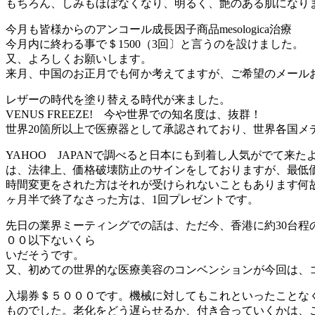
もちろん、しみもほぼなくなり、明るく、艶のある肌になり
今月も皆様からのアンコール成長因子商品mesologica治療
今月内に終わる事で＄1500（3回〕と言うのを設けました。
又、よろしくお願いします。
来月、中国のお正月でも何か考えてますが、ご希望のメール
レザーの時代を塗り替える時代が来ました。
VENUS FREEZE! 今や世界での知名度は、抜群！
世界20箇所以上で医療器として承認されており、世界各国メ
YAHOO JAPANで調べると日本にも到着し人気がでて来
は、法律上、価格破壊防止のサインをしておりますが、最低
時間変更をされた方はそれが受けられないこともあります何故
ヶ月半で終了なさった方は、1回プレゼントです。
先日の業界ミーティングでの話は、ただ今、香港に約30台程
００以下ないくら
いだそうです。
又、初めての世界的な医療美容のコンベンションが今回は、
入場券＄５０００です。機械に対してもこれといったことなく（
ものでした。老化をどう遅らせるか、付き合っていくかは、