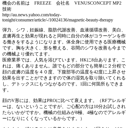
機会の名前は FREEZE 会社名 VENUSCONCEPT MP2
技術
http://au.news.yahoo.com/today-
tonight/consumer/article/-/10024136/magnetic-beauty-therapy
弾力、シワ，妊娠線、脂肪代謝改善、血液循環改善、美白、
皮膚再生と効果が現れると同時に自分の体がコラーゲンを作
る働きをするようになります。体全身に使用できる医療機械
です。胸を大きく、形を整える、谷間のシワを改善も今まで
の機械より優れてます。
医療業界では、人気を浴びています。HKに8台あります。こ
れは、痛くありません。誰でもどの部分でも簡単に２分程で
顔の皮膚の温度を４０度、下腹部等の温度を42度に上昇させ
効果を出すことができますので体の湿気を取り除いてくれる
し、デトックスにもつながるのです。1回に何箇所もできま
す。
顔のV形には、効果はPROに比べて衰えます。（RFアレルギ
ーは、ないということですが、ご心配の方は10分お試しされ
たらいかがですか。機械の仕組みが8極、4極なのでアレルギ
ーになりにくくなっているからです。）