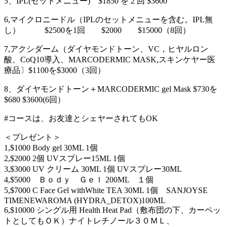
5、IPL(セットメニュー) $1850 を 2 回 $3600
6,マイクロニードル（IPLのセットメニューを含む。IPL無
し） $2500を1回 $2000 $15000（8回）
7,アクシダーム（ダイヤモンドトーン、VC，ヒヤルロン
酸、CoQ10導入、MARCODERMIC MASK,スキンケヤー医
療品〕$1100を$3000（3回）
8、ダイヤモンドトーン＋MARCODERMIC gel Mask $730を
$680 $3600(6回）
#コースは、お友達とシェヤーされてもOK
＜プレゼント＞
1,$1000 Body gel 30ML 1個
2,$2000 2個 UVスプレー15ML 1個
3,$3000 UV クリーム 30ML 1個 UVスプレー30ML
4,$5000 Ｂｏｄｙ Ｇｅｌ 200ML １個
5,$7000 C Face Gel withWhite TEA 30ML 1個 SANJOYSE
TIMENEWAROMA (HYDRA_DETOX)100ML
6,$10000 シングル用 Health Heat Pad（敷布団の下、カーペッ
トとしてもＯＫ）ナイトレチノール３０ＭＬ、