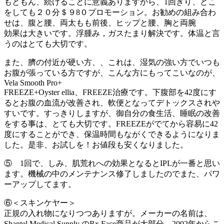
もともん、続けることに意義ありますから、1回きり、どこ
をしても２０分＄９8０プロモーション。お勧めの組み合わ
せは、腹と腰、両太もも前後、ヒップと腰、胸と両腕
効果は大きいです。浮腫み，ガスたまり解決です。体温と言
うのはとても大切です。
また、臍の付近が硬い方、、これは、湿気の強い方でいつも
お腹が張っている方ですが、こんな方にもってこいなのが、
Vela Smooth Pro+
FREEZE+Oyster ellia、FREEZE治療です。下腹部を42度にす
るとお腹の血流が改善され、軟便となってデトックスされや
すいです。すっきりしますが、御自分の食生活、睡眠の改善
をする事は、とても大切です。FREEZEがでてから容易に42
度にすることができ、保温時間もながくできるようになりま
した。是非、お試しを！お値段も安くなりました。
⑤ 1回で、しみ、肌荒れへの効果となるとIPLが一番と思い
ます。機械の中のメンテナンス修了しましたのでまた、パワ
ーアップしてます。
⑥＜スキンケヤー＞
正規の入れ物になりつつありますが。メーカーの名前は、
Shantel Medical Supply のRx Face商品が大部分。2002年からこ