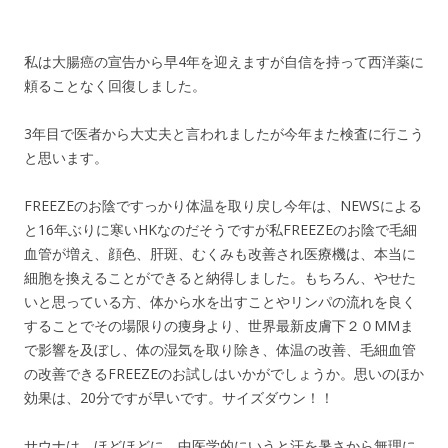
私は大腸癌の宣告から早4年を迎えますが自信を持って西洋薬に
頼ることなく回復しました。
3年目で医者から大丈夫と言われましたが今年また検査に行こう
と思います。
FREEZEのお陰ですっかり体温を取り戻し今年は、NEWSによる
と16年ぶりに寒いHKなのだそうですが私FREEZEのお陰で毛細
血管が増え、顔色、肝斑、むくみも改善され医療機は、本当に
細胞を換えることができると納得しました。もちろん、やせた
いと思っている方、体から水を出すことやリンパの流れを良く
することでその場限りの痩身より、世界最新皮膚下２０MMま
で影響を及ぼし、体の湿気を取り除き、体温の改善、毛細血管
の改善できるFREEZEのお試しはいかがでしょうか。思いのほか
効果は、20分ですが早いです。サイズダウン！！
サウナは、ほどほどに。中医学的にいうと汗を暑さから無理に