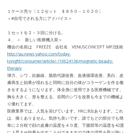
１ケース売り〔１２セット ＄８５０－１０２０〕
＜#自宅でされる方にアドバイス＞
１セットを２－３回に分ける。
４、 ＜ 新しい医療機入荷＞
機会の名前は FREEZE 会社名 VENUSCONCEPT MP2技術
http://au.news.yahoo.com/today-
tonight/consumer/article/-/10024136/magnetic-beauty-
therapy
弾力、シワ，妊娠線、脂肪代謝改善、血液循環改善、美白、皮
膚再生と効果が現れると同時に自分の体がコラーゲンを作る働
きをするようになります。体全身に使用できる医療機械です。
胸を大きく、形を整える、谷間のシワを改善も今までの機械よ
り優れてます。
医療業界では、人気を浴びています。HKに8台あります。これ
は、痛くありません。気持ち良いです。誰でもどの部分でも簡
単に２分程で顔の皮膚の温度を４０度、下腹部等の温度を42度
に上昇させ効果を出すことができますので体の湿気を取り除い