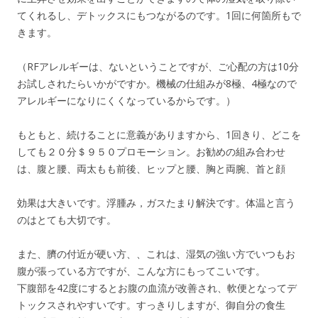
てくれるし、デトックスにもつながるのです。1回に何箇所もで
きます。
（RFアレルギーは、ないということですが、ご心配の方は10分
お試しされたらいかがですか。機械の仕組みが8極、4極なので
アレルギーになりにくくなっているからです。）
もともと、続けることに意義がありますから、1回きり、どこを
しても２０分＄９５０プロモーション。お勧めの組み合わせ
は、腹と腰、両太もも前後、ヒップと腰、胸と両腕、首と顔
効果は大きいです。浮腫み，ガスたまり解決です。体温と言う
のはとても大切です。
また、臍の付近が硬い方、、これは、湿気の強い方でいつもお
腹が張っている方ですが、こんな方にもってこいです。
下腹部を42度にするとお腹の血流が改善され、軟便となってデ
トックスされやすいです。すっきりしますが、御自分の食生