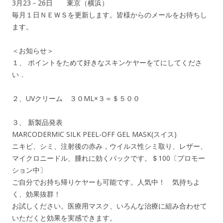
3月23－26日 東京（横浜）
毎月１日ＮＥＷＳを更新します。皆様からのメールをお待ちし
ます。
＜お知らせ＞
１、 ポイントをためて好きなスキンケヤーをてにしてくださ
い．
２、UVクリーム ３０ML×３＝＄５００
３、 新製品発表
MARCODERMIC SILK PEEL-OFF GEL MASK(スイス)
ニキビ、シミ、注射後の赤み，ウイルス性シミ取り、レザー、
マイクロニードル、腫れに効くパックです。＄100〔プロモー
ション中〕
ご自分でお持ち帰りケヤーも可能です。人気中！ 気持ちよ
く、効果抜群！
お試しください。医療用マスク、いろんな治療に組み合わせて
いただくと効果を実感できます。