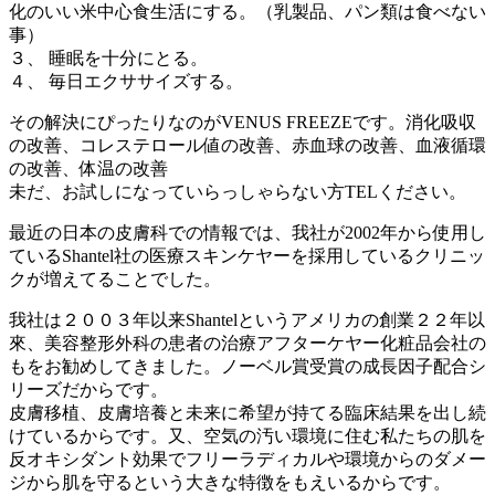
化のいい米中心食生活にする。（乳製品、パン類は食べない
事）
３、 睡眠を十分にとる。
４、 毎日エクササイズする。
その解決にぴったりなのがVENUS FREEZEです。消化吸収
の改善、コレステロール値の改善、赤血球の改善、血液循環
の改善、体温の改善
未だ、お試しになっていらっしゃらない方TELください。
最近の日本の皮膚科での情報では、我社が2002年から使用し
ているShantel社の医療スキンケヤーを採用しているクリニッ
クが増えてることでした。
我社は２００３年以来Shantelというアメリカの創業２２年以
來、美容整形外科の患者の治療アフターケヤー化粧品会社の
もをお勧めしてきました。ノーベル賞受賞の成長因子配合シ
リーズだからです。
皮膚移植、皮膚培養と未来に希望が持てる臨床結果を出し続
けているからです。又、空気の汚い環境に住む私たちの肌を
反オキシダント効果でフリーラディカルや環境からのダメー
ジから肌を守るという大きな特徴をもえいるからです。