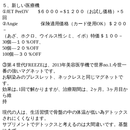
５、新しい医療機
①JET Peel3V $６０００＝$１２００（お試し価格）×５
回
②Angie 保険適用価格（カード使用OK）＄２００
－
（あざ、ホクロ、ウイルス性シミ、イボ）特価＄１００－
30個―１０％OFF、
50個―２０％OFF
100個―３０％OFF
③第４世代FREEZEは、2013年美容医学機で世界no.1.今世一
番の強いマグネットです。
お馴染みのブレスレット、ネックレスと同じマグネットで
す。
効果は､1回で解かりますが、治療期間は、2ヶ月。3ヶ月目か
ら維
持
現代の人は、生活習慣で骨盤の中の体温が低い為デトックス
されにくくなります。
サプリメントでデトックスと考えるのは大間違いです。基盤