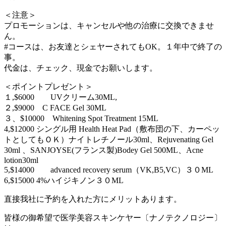
＜注意＞
プロモーションは、キャンセルや他の治療に交換できませ
ん。
#コースは、お友達とシェヤーされてもOK。１年中で終了の
事。
代金は、チェック、現金でお願いします。
＜ポイントプレゼント＞
１,$6000 UVクリーム30ML,
２,$9000 C FACE Gel 30ML
３、$10000 Whitening Spot Treatment 15ML
4,$12000 シングル用 Health Heat Pad（敷布団の下、カーペッ
トとしてもＯＫ）ナイトレチノール30ml、Rejuvenating Gel
30ml 、SANJOYSE(フランス製)Bodey Gel 500ML、Acne
lotion30ml
5,$14000 advanced recovery serum（VK,B5,VC）３０ML
6,$15000 4%ハイジキノン３０ML
直接我社に予約を入れた方にメリットあります。
皆様の御希望で医学美容スキンケヤー〔ナノテクノロジー〕