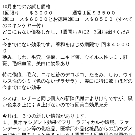
10月までのお試し価格
1回限り ＄３０００ 通常１回＄３５００
2回コース＄６０００とお徳用2回コース＄８５００（すべて
のスキンケヤー付）
どこにもない価格しかし、1週間おきに2－3回お続けくださ
い。
今までにない効果です。養和をはじめ病院で1回＄４０００
０
弛み、しわ、毛穴、傷痕、ニキビ跡、ウイルス性シミ，肝
斑、毛細血管、美白に効果あり
特に傷痕、毛穴、ニキビ跡のデコボコ、たるみ、しわ、ウイ
ルス性のシミ（色のないザラザラ）、美白に特に驚くほどの
今までにない効果
シミは、レザーと同じ個人の新陳代謝によりけりですが、黒
い色素を上に引き上げないので毎回美白効果充分
今月は、３つの新しい情報があります。
１、 反オキシダント効果でフリーラディカルや環境、ファ
ンデーション等の化粧品、医学部外品化粧品からの肌のダメ
ージから肌をもっと守るという１週間に１回使用の深層のク