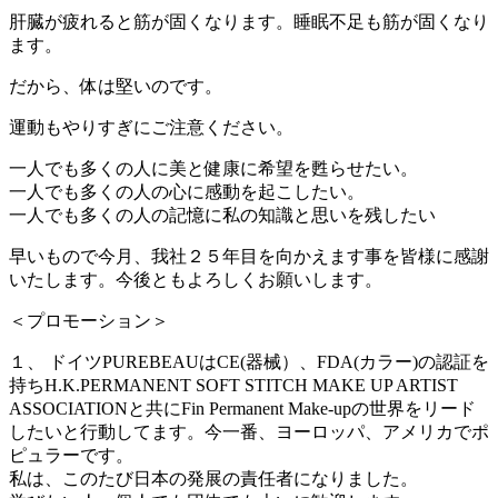
肝臓が疲れると筋が固くなります。睡眠不足も筋が固くなり
ます。
だから、体は堅いのです。
運動もやりすぎにご注意ください。
一人でも多くの人に美と健康に希望を甦らせたい。
一人でも多くの人の心に感動を起こしたい。
一人でも多くの人の記憶に私の知識と思いを残したい
早いもので今月、我社２５年目を向かえます事を皆様に感謝
いたします。今後ともよろしくお願いします。
＜プロモーション＞
１、 ドイツPUREBEAUはCE(器械）、FDA(カラー)の認証を
持ちH.K.PERMANENT SOFT STITCH MAKE UP ARTIST
ASSOCIATIONと共にFin Permanent Make-upの世界をリード
したいと行動してます。今一番、ヨーロッパ、アメリカでポ
ピュラーです。
私は、このたび日本の発展の責任者になりました。