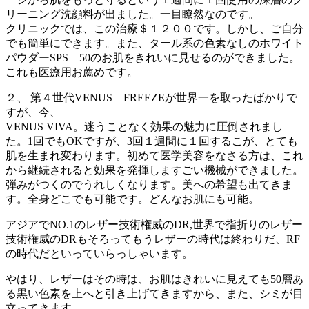
リーニング洗顔料が出ました。一目瞭然なのです。
クリニックでは、この治療＄１２００です。しかし、ご自分
でも簡単にできます。また、タール系の色素なしのホワイト
パウダーSPS 50のお肌をきれいに見せるのができました。
これも医療用お薦めです。
２、 第４世代VENUS FREEZEが世界一を取ったばかりで
すが、今、
VENUS VIVA。迷うことなく効果の魅力に圧倒されまし
た。1回でもOKですが、3回１週間に１回するこが、とても
肌を生まれ変わります。初めて医学美容をなさる方は、これ
から継続されると効果を発揮しますごい機械ができました。
弾みがつくのでうれしくなります。美への希望も出てきま
す。全身どこでも可能です。どんなお肌にも可能。
アジアでNO.1のレザー技術権威のDR,世界で指折りのレザー
技術権威のDRもそろってもうレザーの時代は終わりだ、RF
の時代だといっていらっしゃいます。
やはり、レザーはその時は、お肌はきれいに見えても50層あ
る黒い色素を上へと引き上げてきますから、また、シミが目
立ってきます。