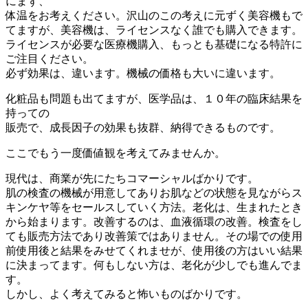
にまず、
体温をお考えください。沢山のこの考えに元ずく美容機もで
てますが、美容機は、ライセンスなく誰でも購入できます。
ライセンスが必要な医療機購入、もっとも基礎になる特許に
ご注目ください。
必ず効果は、違います。機械の価格も大いに違います。
化粧品も問題も出てますが、医学品は、１０年の臨床結果を
持っての
販売で、成長因子の効果も抜群、納得できるものです。
ここでもう一度価値観を考えてみませんか。
現代は、商業が先にたちコマーシャルばかりです。
肌の検査の機械が用意してありお肌などの状態を見ながらス
キンケヤ等をセールスしていく方法。老化は、生まれたとき
から始まります。改善するのは、血液循環の改善。検査をし
ても販売方法であり改善策ではありません。その場での使用
前使用後と結果をみせてくれませが、使用後の方はいい結果
に決まってます。何もしない方は、老化が少しでも進んでま
す。
しかし、よく考えてみると怖いものばかりです。