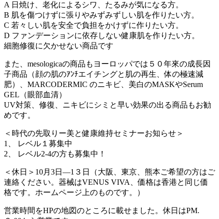
A 日焼け、老化によるシワ、たるみが気になる方。
B 肌を傷つけずに張りやみずみずしい肌を作りたい方。
C 若々しい肌を安全で負担をかけずに作りたい方。
D ファンデーションに依存しない健康肌を作りたい方。
細胞修復に欠かせない商品です
また、mesologicaの商品もヨーロッパでは５０年來の成長因
子商品（顔の肌のｱﾝﾁエイチングと肌の再生、体の極速減
肥）、MARCODERMIC のニキビ、美白のMASKやSerum
GEL（眼部血清）
UV対策、修復、ニキビにシミと早い効果の出る商品もお勧
めです。
＜時代の先取りー美と健康維持セミナーお知らせ＞
1、 レベル１募集中
2、 レベル2-4の方も募集中！
＜休日＞10月3日―1３日（大阪、東京、熊本ご希望の方はご
連絡ください。器械はVENUS VIVA、価格は香港と同じ価
格です。ホームページ上のものです。）
営業時間をHPの地図のところに載せました。休日はPM.