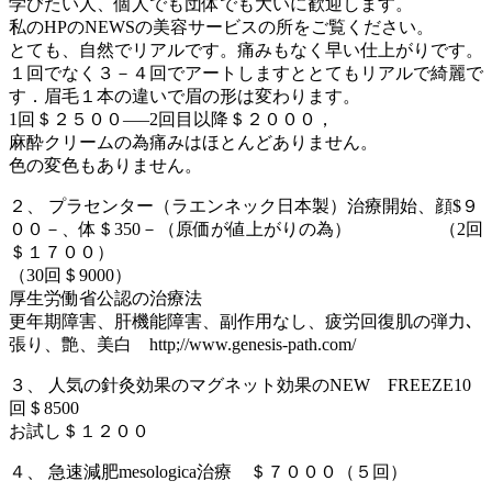
学びたい人、個人でも団体でも大いに歓迎します。
私のHPのNEWSの美容サービスの所をご覧ください。
とても、自然でリアルです。痛みもなく早い仕上がりです。
１回でなく３－４回でアートしますととてもリアルで綺麗で
す．眉毛１本の違いで眉の形は変わります。
1回＄２５００—–2回目以降＄２０００，
麻酔クリームの為痛みはほとんどありません。
色の変色もありません。
２、 プラセンター（ラエンネック日本製）治療開始、顔$９
００－、体＄350－（原価が値上がりの為） （2回
＄１７００）
（30回＄9000）
厚生労働省公認の治療法
更年期障害、肝機能障害、副作用なし、疲労回復肌の弾力､
張り、艶、美白 http;//www.genesis-path.com/
３、 人気の針灸効果のマグネット効果のNEW FREEZE10
回＄8500
お試し＄１２００
４、 急速減肥mesologica治療 ＄７０００（５回）