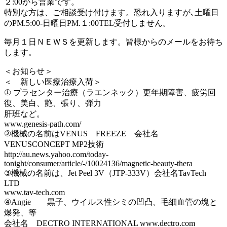
２:00から営業です。
特別な方は、ご相談受け付けます。恐れ入りますが､土曜日
のPM.5:00-日曜日PM.１:00TEL受付しません。
毎月１日ＮＥＷＳを更新します。皆様からのメールをお待ち
します。
＜お知らせ＞
＜ 新しい医療治療入荷＞
① プラセンター治療（ラエンネック）更年期障害、疲労回
復、美白、艶、張り、弾力
肝班など。
www.genesis-path.com/
②機械の名前はVENUS FREEZE 会社名
VENUSCONCEPT MP2技術
http://au.news.yahoo.com/today-
tonight/consumer/article/-/10024136/magnetic-beauty-thera
③機械の名前は、Jet Peel 3V（JTP-333V）会社名TavTech
LTD
www.tav-tech.com
④Angie 黒子、ウイルス性シミの凹凸、毛細血管の塊と
爆発、等
会社名 DECTRO INTERNATIONAL www.dectro.com