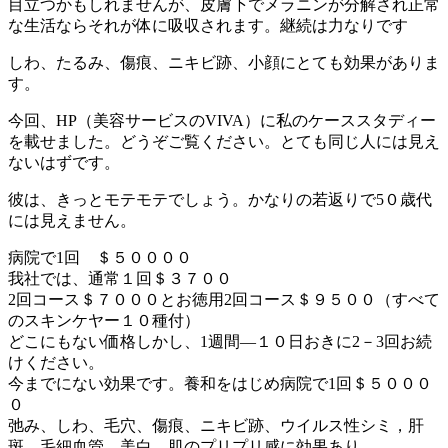
目立つかもしれませんが、皮膚下でメラニンが分解され正常
な生活ならそれが体に吸収されます。継続は力なりです
しわ、たるみ、傷痕、ニキビ跡、小顔にとても効果がありま
す。
今回、HP（美容サービスのVIVA）に私のケーススタディー
を載せました。どうぞご覧ください。とても同じ人には見え
ないはずです。
彼は、きっとモテモテでしょう。かなりの若返りで5０歳代
には見えません。
病院で1回 ＄５００００
我社では、通常１回＄３７００
2回コース＄７０００とお徳用2回コース＄９５００（すべて
のスキンケヤー１０種付）
どこにもない価格しかし、1週間―１０日おきに2－3回お続
けください。
今までにない効果です。養和をはじめ病院で1回＄５０００
０
弛み、しわ、毛穴、傷痕、ニキビ跡、ウイルス性シミ，肝
斑、毛細血管、美白、肌のプリプリ感に効果あり