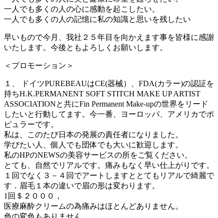
一人でも多くの人の心に感動を起こしたい。
一人でも多くの人の記憶に私の知識と思いを残したい
早いもので今月、我社２５年目を向かえます事を皆様に感謝
いたします。今後ともよろしくお願いします。
＜プロモーション＞
１、 ドイツPUREBEAUはCE(器械）、FDA(カラー)の認証を
持ちH.K.PERMANENT SOFT STITCH MAKE UP ARTIST
ASSOCIATIONと共にFin Permanent Make-upの世界をリード
したいと行動してます。今一番、ヨーロッパ、アメリカでポ
ピュラーです。
私は、このたび日本の発展の責任者になりました。
学びたい人、個人でも団体でも大いに歓迎します。
私のHPのNEWSの美容サービスの所をご覧ください。
とても、自然でリアルです。痛みもなく早い仕上がりです。
１回でなく３－４回でアートしますととてもリアルで綺麗で
す．眉毛１本の違いで眉の形は変わります。
1回＄２０００，
医療麻酔クリームの為痛みはほとんどありません。
色の変色もありません。