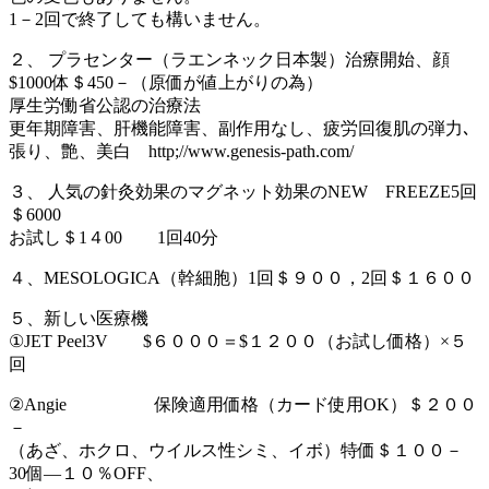
1－2回で終了しても構いません。
２、 プラセンター（ラエンネック日本製）治療開始、顔
$1000体＄450－（原価が値上がりの為）
厚生労働省公認の治療法
更年期障害、肝機能障害、副作用なし、疲労回復肌の弾力､
張り、艶、美白 http;//www.genesis-path.com/
３、 人気の針灸効果のマグネット効果のNEW FREEZE5回
＄6000
お試し＄1４00 1回40分
４、MESOLOGICA（幹細胞）1回＄９００，2回＄１６００
５、新しい医療機
①JET Peel3V $６０００＝$１２００（お試し価格）×５
回
②Angie 保険適用価格（カード使用OK）＄２００
－
（あざ、ホクロ、ウイルス性シミ、イボ）特価＄１００－
30個―１０％OFF、