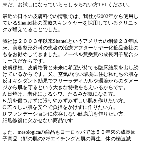
未だ、お試しになっていらっしゃらない方TELください。
最近の日本の皮膚科での情報では、我社が2002年から使用し
ているShantel社の医療スキンケヤーを採用しているクリニッ
クが増えてることでした。
我社は２００３年以来Shantelというアメリカの創業２３年以
來、美容整形外科の患者の治療アフターケヤー化粧品会社の
もをお勧めしてきました。ノーベル賞受賞の成長因子配合シ
リーズだからです。
皮膚移植、皮膚培養と未来に希望が持てる臨床結果を出し続
けているからです。又、空気の汚い環境に住む私たちの肌を
反オキシダント効果でフリーラディカルや環境からのダメー
ジから肌を守るという大きな特徴をもえいるからです。
A 日焼け、老化によるシワ、たるみが気になる方。
B 肌を傷つけずに張りやみずみずしい肌を作りたい方。
C 若々しい肌を安全で負担をかけずに作りたい方。
D ファンデーションに依存しない健康肌を作りたい方。
細胞修復に欠かせない商品です
また、mesologicaの商品もヨーロッパでは５０年來の成長因
子商品（顔の肌のｱﾝﾁエイチングと肌の再生、体の極速減