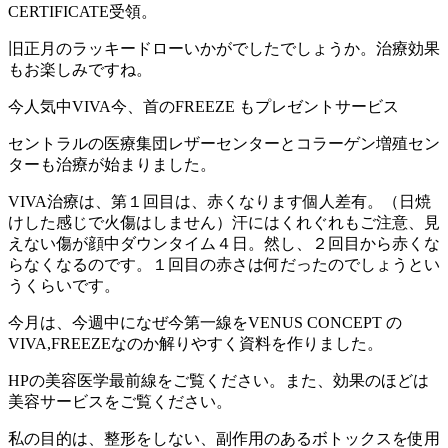
CERTIFICATE受領。
旧正月のラッキードローいかがでしたでしょうか。治療効果
もお楽しみですね。
今人気中VIVA今、首のFREEZE もプレゼントサービス
セントラルの医療集団レザーセンターとコラーゲン増殖セン
ターも治療が始まりました。
VIVA治療は、第１回目は、赤くなります個人差有。（日焼
けした感じで火傷はしません）汗にはくれぐれもご注意、見
えない傷が顔中ダウンタイム４日。然し、２回目から赤くな
らなくなるのです。１回目の赤さは何だったのでしょうとい
うくらいです。
今月は、今週中になぜ今第一線をVENUS CONCEPT の
VIVA,FREEZEなのか解りやすく資料を作りました。
HPの美容医学最前線をご覧ください。また、効果のほどは
美容サービスをご覧ください。
私の目的は、整形をしない、副作用のあるボトックスを使用