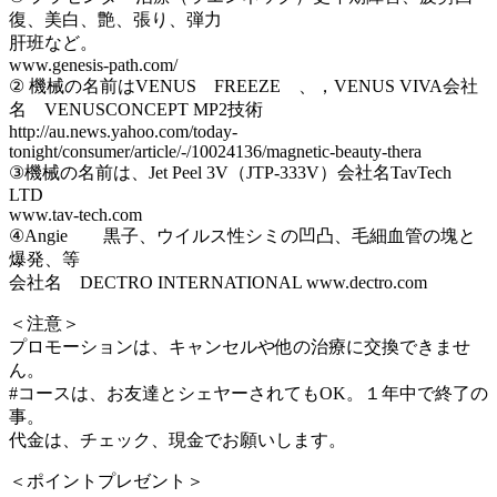
復、美白、艶、張り、弾力
肝班など。
www.genesis-path.com/
② 機械の名前はVENUS FREEZE 、，VENUS VIVA会社
名 VENUSCONCEPT MP2技術
http://au.news.yahoo.com/today-
tonight/consumer/article/-/10024136/magnetic-beauty-thera
③機械の名前は、Jet Peel 3V（JTP-333V）会社名TavTech
LTD
www.tav-tech.com
④Angie 黒子、ウイルス性シミの凹凸、毛細血管の塊と
爆発、等
会社名 DECTRO INTERNATIONAL www.dectro.com
＜注意＞
プロモーションは、キャンセルや他の治療に交換できませ
ん。
#コースは、お友達とシェヤーされてもOK。１年中で終了の
事。
代金は、チェック、現金でお願いします。
＜ポイントプレゼント＞