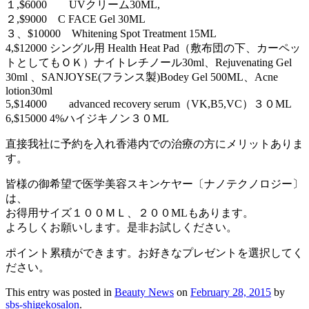
１,$6000 UVクリーム30ML,
２,$9000 C FACE Gel 30ML
３、$10000 Whitening Spot Treatment 15ML
4,$12000 シングル用 Health Heat Pad（敷布団の下、カーペッ
トとしてもＯＫ）ナイトレチノール30ml、Rejuvenating Gel
30ml 、SANJOYSE(フランス製)Bodey Gel 500ML、Acne
lotion30ml
5,$14000 advanced recovery serum（VK,B5,VC）３０ML
6,$15000 4%ハイジキノン３０ML
直接我社に予約を入れ香港内での治療の方にメリットありま
す。
皆様の御希望で医学美容スキンケヤー〔ナノテクノロジー〕
は、
お得用サイズ１００ＭＬ、２００MLもあります。
よろしくお願いします。是非お試しください。
ポイント累積ができます。お好きなプレゼントを選択してく
ださい。
This entry was posted in
Beauty News
on
February 28, 2015
by
sbs-shigekosalon
.