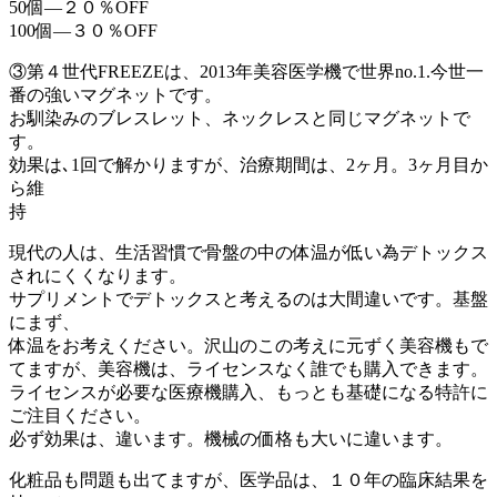
50個―２０％OFF
100個―３０％OFF
③第４世代FREEZEは、2013年美容医学機で世界no.1.今世一
番の強いマグネットです。
お馴染みのブレスレット、ネックレスと同じマグネットで
す。
効果は､1回で解かりますが、治療期間は、2ヶ月。3ヶ月目か
ら維
持
現代の人は、生活習慣で骨盤の中の体温が低い為デトックス
されにくくなります。
サプリメントでデトックスと考えるのは大間違いです。基盤
にまず、
体温をお考えください。沢山のこの考えに元ずく美容機もで
てますが、美容機は、ライセンスなく誰でも購入できます。
ライセンスが必要な医療機購入、もっとも基礎になる特許に
ご注目ください。
必ず効果は、違います。機械の価格も大いに違います。
化粧品も問題も出てますが、医学品は、１０年の臨床結果を