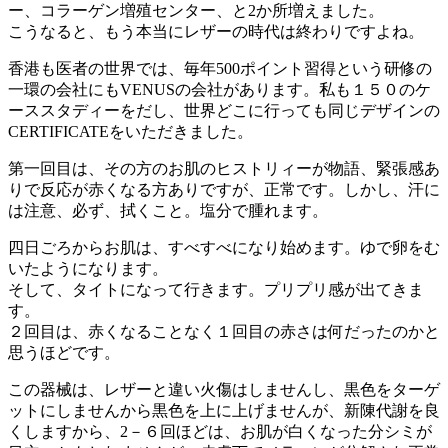
ー、コラーゲン増殖センター、と2か所増えました。
こうなると、もう本当にレザーの時代は終わりですよね。
香港も医者の世界では、毎年500ポイント習得という研修の
一環の会社にもVENUSの会社があります。私も１５０のケ
ーススタディーをだし、世界どこに行っても同じデザインの
CERTIFICATEをいただきました。
第一回目は、その方のお肌のヒストリィーが物語、緊張感あ
りで反応が赤くなる方ありですが、正常です。しかし、汗に
は注意、必ず、拭くこと。塩分で腫れます。
四日ごろからお肌は、すべすべになり始めます。ゆで卵をむ
いたようになります。
そして、タイトになって行きます。プリプリ感が出てきま
す。
２回目は、赤くなることなく１回目の赤さは何だったのかと
思うほどです。
この器械は、レザーと違い火傷はしませんし、黒色をターゲ
ットにしませんから黒色を上に上げませんが、新陳代謝を良
くしますから、2－６回ほどは、お肌が白くなった分シミが