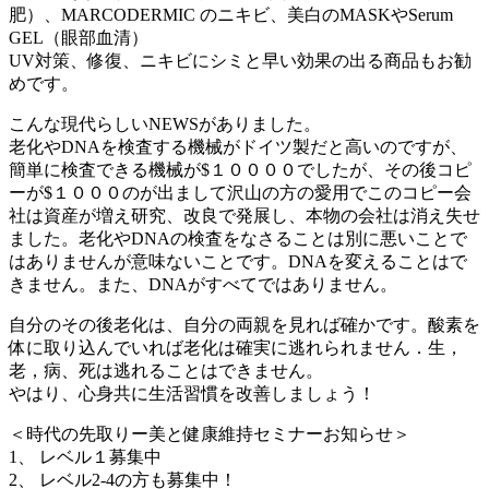
肥）、MARCODERMIC のニキビ、美白のMASKやSerum
GEL（眼部血清）
UV対策、修復、ニキビにシミと早い効果の出る商品もお勧
めです。
こんな現代らしいNEWSがありました。
老化やDNAを検査する機械がドイツ製だと高いのですが、
簡単に検査できる機械が$１００００でしたが、その後コピ
ーが$１０００のが出まして沢山の方の愛用でこのコピー会
社は資産が増え研究、改良で発展し、本物の会社は消え失せ
ました。老化やDNAの検査をなさることは別に悪いことで
はありませんが意味ないことです。DNAを変えることはで
きません。また、DNAがすべてではありません。
自分のその後老化は、自分の両親を見れば確かです。酸素を
体に取り込んでいれば老化は確実に逃れられません．生，
老，病、死は逃れることはできません。
やはり、心身共に生活習慣を改善しましょう！
＜時代の先取りー美と健康維持セミナーお知らせ＞
1、 レベル１募集中
2、 レベル2-4の方も募集中！