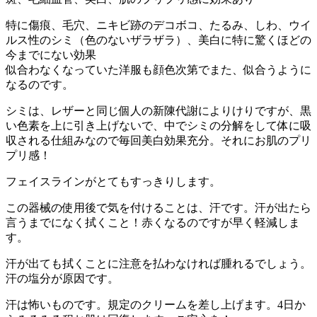
特に傷痕、毛穴、ニキビ跡のデコボコ、たるみ、しわ、ウイ
ルス性のシミ（色のないザラザラ）、美白に特に驚くほどの
今までにない効果
似合わなくなっていた洋服も顔色次第でまた、似合うように
なるのです。
シミは、レザーと同じ個人の新陳代謝によりけりですが、黒
い色素を上に引き上げないで、中でシミの分解をして体に吸
収される仕組みなので毎回美白効果充分。それにお肌のプリ
プリ感！
フェイスラインがとてもすっきりします。
この器械の使用後で気を付けることは、汗です。汗が出たら
言うまでになく拭くこと！赤くなるのですが早く軽減しま
す。
汗が出ても拭くことに注意を払わなければ腫れるでしょう。
汗の塩分が原因です。
汗は怖いものです。規定のクリームを差し上げます。4日か