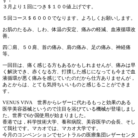
す！
３月より１回につき＄１００値上げです。
５回コース＄６０００でなります。よろしくお願いします。
お肌のたるみ、しわ、体温の安定、痛みの軽減、血液循環改
善。
四〇肩、５０肩、首の痛み、肩の痛み、足の痛み、神経痛
等。
一回目は、痛く感じる方もあるかもしれませんが、痛みは早
く解決でき、赤くなる方、打撲した感じになっても今まで血
液循環が悪く痛みを感じていたのだから仕方ありませんが，
あとからは、とても気持ちいいものと感じることができま
す。
VENUS VIVA 世界からレザーに代わるもっと効果のある
医学美容器械というので注目を浴びている機械が登場しまし
た。世界で6か国使用が始まりました。
香港では，科学技術大学、養和病院、美容医学の会長、そし
て我社です。マカオでは、マカオ大学です。
今月のコンベンションでセントラルの医療集団レザーセンタ