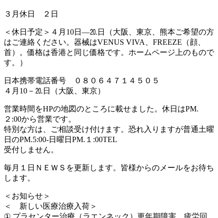
３月休日 ２日
＜休日予定＞４月10日―⒛日（大阪、東京、熊本ご希望の方
はご連絡ください。器械はVENUS VIVA、FREEZE（顔、
首）。価格は香港と同じ価格です。ホームページ上のもので
す。）
日本携帯電話番号 ０８０６４７１４５０５
４月10－⒛日（大阪、東京）
営業時間をHPの地図のところに載せました。休日はPM.
２:00から営業です。
特別な方は、ご相談受け付けます。恐れ入りますが普通土曜
日のPM.5:00-日曜日PM.１:00TEL
受付しません。
毎月１日ＮＥＷＳを更新します。皆様からのメールをお待ち
します。
＜お知らせ＞
＜ 新しい医療治療入荷＞
① プラセンター治療（ラエンネック）更年期障害、疲労回