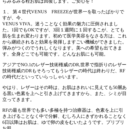
らみるみる程お肌は回復します。ご安心を！
１、 第４世代VENUS FREEZEが世界一を取ったばかりで
すが、今、
VENUS VIVA。迷うことなく効果の魅力に圧倒されまし
た。1回でもOKですが、3回１週間に１回するこが、とても
肌を生まれ変わります。初めて医学美容をなさる方は、これ
から継続されると効果を発揮しますごい機械ができました。
弾みがつくのでうれしくなります。美への希望も出てきま
す。全身どこでも可能です。どんなお肌にも可能。
アジアでNO.1のレザー技術権威のDR,世界で指折りのレザー
技術権威のDRもそろってもうレザーの時代は終わりだ、RF
の時代だといっていらっしゃいます。
やはり、レザーはその時は、お肌はきれいに見えても50層あ
る黒い色素を上へと引き上げてきますから、また、シミが目
立ってきます。
RFの最も世界でも多い多極を持つ治療器は、色素を上に引
き上げることなく中で分解、むしろ人にきずかれることなく
6日以降はお肌は、ゆで卵の皮をむいたようです。プリプリ
お肌。