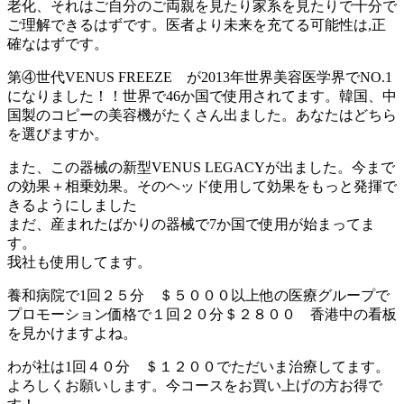
老化、それはご自分のご両親を見たり家系を見たりで十分で
ご理解できるはずです。医者より未来を充てる可能性は,正
確なはずです。
第④世代VENUS FREEZE が2013年世界美容医学界でNO.1
になりました！！世界で46か国で使用されてます。韓国、中
国製のコピーの美容機がたくさん出ました。あなたはどちら
を選びますか。
また、この器械の新型VENUS LEGACYが出ました。今まで
の効果＋相乗効果。そのヘッド使用して効果をもっと発揮で
きるようにしました
まだ、産まれたばかりの器械で7か国で使用が始まってま
す。
我社も使用してます。
養和病院で1回２５分 ＄５０００以上他の医療グループで
プロモーション価格で１回２０分＄２８００ 香港中の看板
を見かけますよね。
わが社は1回４０分 ＄１２００でただいま治療してます。
よろしくお願いします。今コースをお買い上げの方お得で