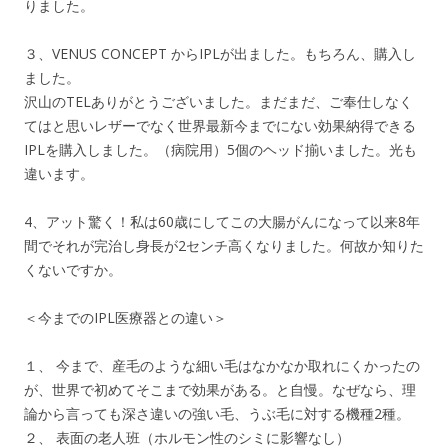
りました。
３、VENUS CONCEPT からIPLが出ました。もちろん、購入し
ました。
沢山のTELありがとうございました。まだまだ、ご奉仕しなく
てはと思いレザーでなく世界最新今までにない効果納得できる
IPLを購入しました。（病院用）5個のヘッド揃いました。光も
違います。
4、アット驚く！私は60歳にしてこの大腸がんになって以来8年
間でそれが完治し身長が2センチ高くなりました。何故か知りた
くないですか。
＜今までのIPL医療器との違い＞
１、 今まで、産毛のような細い毛はなかなか取れにくかったの
が、世界で初めてそこまで効果がある。と自慢。なぜなら、理
論から言っても深さ違いの強い毛、うぶ毛に対する機種2種。
２、 表面の老人班（ホルモン性のシミに影響なし）