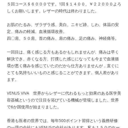
５回コース＄６０００です。1回＄１４００、￥２２０００よろ
しくお願いします。レザーの時代は終わりました。
お肌のたるみ、ザラザラ感、美白、ニキビ跡、しわ、体温の安
定、痛みの軽減、血液循環改善。
四〇肩、５０肩、首の痛み、肩の痛み、足の痛み、神経痛等。
一回目は、痛く感じる方もあるかもしれませんが、痛みは早く
解決でき、赤くなる方、打撲した感じになっても今まで血液循
環が悪く痛みを感じていたのだから仕方ありませんが，直ぐに
とても気持ちいいものと感じることができます。個人差があり
ます。
VENUS VIVA 世界からレザーに代わるもっと効果のある医学美
容器械というので注目を浴びている機械が登場しました。世界
で6か国使用が始まりました。
香港も医者の世界では、毎年500ポイント習得という義務研修
の一環の会社にもVENUSの会社があります。私も１５０のケー