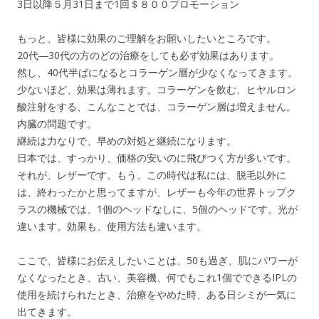
3日以降５月31日まで1回＄８００プロモーション
もっと、皆様に効果のご理解をお願いしたいところです。
20代―30代の方のどの治療をしても必ず効果はあります。
然し、40代半ばになるとコラーゲン層が少なくなってきます。
少ないほど、効果は薄れます。コラーゲンを飲む、ヒヤルロン
酸注射をする、こんなことでは、コラーゲン層は増えません。
内臓の問題です。
継続は力なりで、早めの対処と継続になります。
日本では、すっかり、価格の安いのに飛びつく方が多いです。
それが、レザーです。もう、この時代は私には、脱毛以外に
は、終わったかと思ってますが、レザーも今年の世界トップク
ラスの機械では、1個のヘッドなしに、5個のヘッドです。光が
違います。効果も、使用方法も違います。
ここで、皆様にお伝えしたいことは、50も過ぎ、肌にパワーが
なくなったとき、古い、美容機、何でもこれ1個でできるIPLの
使用を続けられたとき、治療をやめた時、ある日シミが一気に
出てきます。