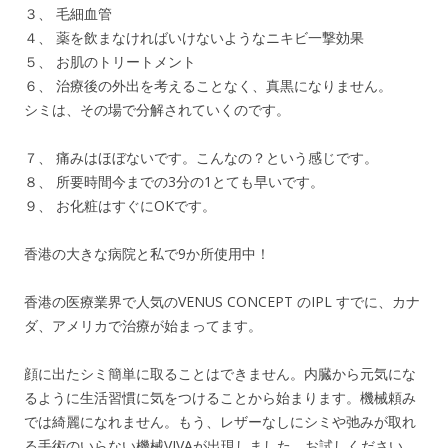
３、 毛細血管
４、 薬を飲まなければいけないようなニキビ一撃効果
５、 お肌のトリートメント
６、 治療後の外出を考えることなく、真黒になりません。
シミは、その場で分解されていくのです。
７、 痛みはほぼないです。こんなの？という感じです。
８、 所要時間今までの3分の1とても早いです。
９、 お化粧はすぐにOKです。
香港の大きな病院と私で9か所使用中！
香港の医療業界で人気のVENUS CONCEPT のIPL すでに、カナ
ダ、アメリカで治療が始まってます。
顔に出たシミ簡単に取ることはできません。内臓から元気にな
るように生活習慣に気をつけることから始まります。機械頼み
では綺麗になれません。もう、レザーなしにシミや弛みが取れ
る手術のいらない機械VIVAが出現しました。お試しください。