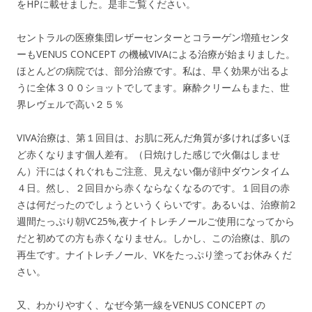
をHPに載せました。是非ご覧ください。
セントラルの医療集団レザーセンターとコラーゲン増殖センタ
ーもVENUS CONCEPT の機械VIVAによる治療が始まりました。
ほとんどの病院では、部分治療です。私は、早く効果が出るよ
うに全体３００ショットでしてます。麻酔クリームもまた、世
界レヴェルで高い２５％
VIVA治療は、第１回目は、お肌に死んだ角質が多ければ多いほ
ど赤くなります個人差有。（日焼けした感じで火傷はしませ
ん）汗にはくれぐれもご注意、見えない傷が顔中ダウンタイム
４日。然し、２回目から赤くならなくなるのです。１回目の赤
さは何だったのでしょうというくらいです。あるいは、治療前2
週間たっぷり朝VC25%,夜ナイトレチノールご使用になってから
だと初めての方も赤くなりません。しかし、この治療は、肌の
再生です。ナイトレチノール、VKをたっぷり塗ってお休みくだ
さい。
又、わかりやすく、なぜ今第一線をVENUS CONCEPT の