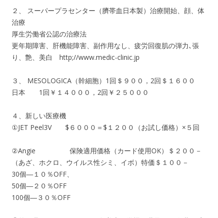
２、 スーパープラセンター（臍帯血日本製）治療開始、顔、体
治療
厚生労働省公認の治療法
更年期障害、肝機能障害、副作用なし、疲労回復肌の弾力､張
り、艶、美白 http;//www.medic-clinic.jp
３、 MESOLOGICA（幹細胞）1回＄９００，2回＄１６００
日本 1回￥１４０００，2回￥２５０００
４、新しい医療機
①JET Peel3V $６０００＝$１２００（お試し価格）×５回
②Angie 保険適用価格（カード使用OK）＄２００－
（あざ、ホクロ、ウイルス性シミ、イボ）特価＄１００－
30個―１０％OFF、
50個―２０％OFF
100個―３０％OFF