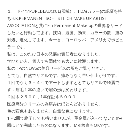
１、 ドイツPUREBEAUはCE(器械）、FDA(カラー)の認証を持
ちH.K.PERMANENT SOFT STITCH MAKE UP ARTIST
ASSOCIATIONと共にFin Permanent Make-upの世界をリード
したいと行動してます。技術、速度、効果、カラーの数、痛み
対処、進化してます。今一番、ヨーロッパ、アメリカでポピュ
ラーです。
私は、このたび日本の発展の責任者になりました。
学びたい人、個人でも団体でも大いに歓迎します。
私のHPのNEWSの美容サービスの所をご覧ください。
とても、自然でリアルです。痛みもなく早い仕上がりです。
１回でなく３－４回でアートしますととてもリアルで綺麗で
す．眉毛１本の違いで眉の形は変わります。
２回＄２５００，1年保証＄５０００
医療麻酔クリームの為痛みはほとんどありません。
色の変色もありません。自然な色になります。
1－2回で終了しても構いませんが、重金属が入ってないため4
回ほどで完成したものになります。MRI検査もOKです。