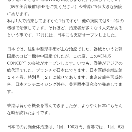
（医学美容最前線HPをご覧ください）今香港に9個大きな病院
にあります。
私は1人で治療してますから1台ですが、他の病院では3－4個の
機械で治療してます。それほど、治療者が多くなり人気がある
という事です。12月には、日本にも支店オープンしました。
日本では、注射や整形手術が主な治療でした。器械というと韓
国産のコピー機や中国産でしたが、この度、このVENUS
CONCEPT の会社がオープンします。いつも、香港がアジアの
総代理でした。ブランチが日本にできます。日本医師会雑誌第
１４４巻、特別号（２）に載せてあります。東京皮膚科形成外
科、日本アンチエイジング外科、美容両生研究会で発表してま
す。
香港は昔から機会を選んできましたが、ようやく日本にもそん
な時が訪れたようです。
日本でのお顔全体治療は、1回、100万円、香港では、1回、6万