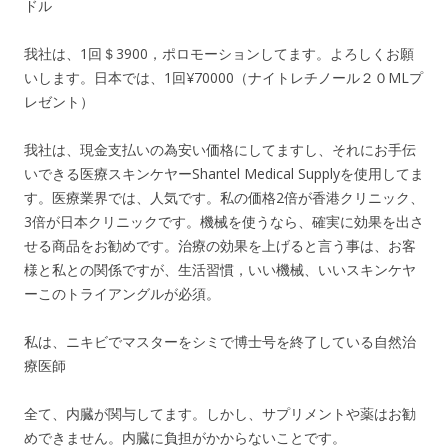
ドル
我社は、1回＄3900，ポロモーションしてます。よろしくお願
いします。日本では、1回¥70000（ナイトレチノール２０MLプ
レゼント）
我社は、現金支払いの為安い価格にしてますし、それにお手伝
いできる医療スキンケヤーShantel Medical Supplyを使用してま
す。医療業界では、人気です。私の価格2倍が香港クリニック、
3倍が日本クリニックです。機械を使うなら、確実に効果を出さ
せる商品をお勧めです。治療の効果を上げると言う事は、お客
様と私との関係ですが、生活習慣，いい機械、いいスキンケヤ
ーこのトライアングルが必須。
私は、ニキビでマスターをシミで博士号を終了している自然治
療医師
全て、内臓が関与してます。しかし、サプリメントや薬はお勧
めできません。内臓に負担がかからないことです。