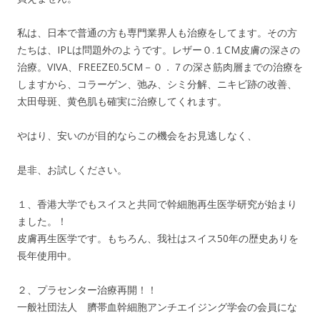
私は、日本で普通の方も専門業界人も治療をしてます。その方
たちは、IPLは問題外のようです。レザー０.１CM皮膚の深さの
治療。VIVA、FREEZE0.5CM－０．７の深さ筋肉層までの治療を
しますから、コラーゲン、弛み、シミ分解、ニキビ跡の改善、
太田母斑、黄色肌も確実に治療してくれます。
やはり、安いのが目的ならこの機会をお見逃しなく、
是非、お試しください。
１、香港大学でもスイスと共同で幹細胞再生医学研究が始まり
ました。！
皮膚再生医学です。もちろん、我社はスイス50年の歴史ありを
長年使用中。
２、プラセンター治療再開！！
一般社団法人 臍帯血幹細胞アンチエイジング学会の会員にな