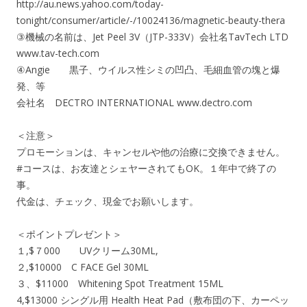
http://au.news.yahoo.com/today-
tonight/consumer/article/-/10024136/magnetic-beauty-thera
③機械の名前は、Jet Peel 3V（JTP-333V）会社名TavTech LTD
www.tav-tech.com
④Angie 黒子、ウイルス性シミの凹凸、毛細血管の塊と爆
発、等
会社名 DECTRO INTERNATIONAL www.dectro.com
＜注意＞
プロモーションは、キャンセルや他の治療に交換できません。
#コースは、お友達とシェヤーされてもOK。１年中で終了の
事。
代金は、チェック、現金でお願いします。
＜ポイントプレゼント＞
１,$７000 UVクリーム30ML,
２,$10000 C FACE Gel 30ML
３、$11000 Whitening Spot Treatment 15ML
4,$13000 シングル用 Health Heat Pad（敷布団の下、カーペッ