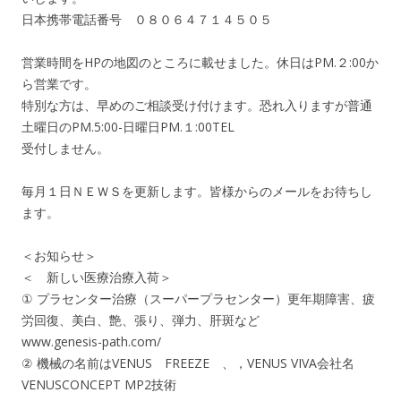
日本携帯電話番号 ０８０６４７１４５０５
営業時間をHPの地図のところに載せました。休日はPM.２:00か
ら営業です。
特別な方は、早めのご相談受け付けます。恐れ入りますが普通
土曜日のPM.5:00-日曜日PM.１:00TEL
受付しません。
毎月１日ＮＥＷＳを更新します。皆様からのメールをお待ちし
ます。
＜お知らせ＞
＜ 新しい医療治療入荷＞
① プラセンター治療（スーパープラセンター）更年期障害、疲
労回復、美白、艶、張り、弾力、肝斑など
www.genesis-path.com/
② 機械の名前はVENUS FREEZE 、，VENUS VIVA会社名
VENUSCONCEPT MP2技術