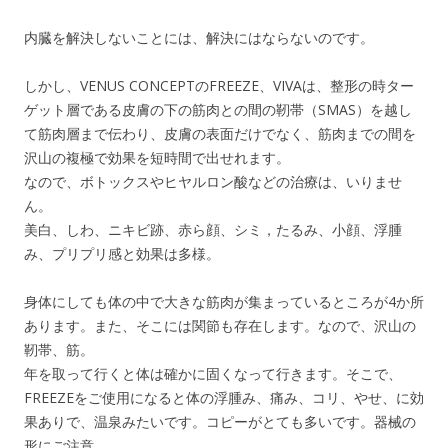
内臓を解決しないことには、解決にはならないのです。
しかし、VENUS CONCEPTのFREEZE、VIVAは、整形の時ター
ゲット層である皮膚の下の筋肉との間の靭帯（SMAS）を越し
て筋肉層まで伝わり、皮膚の表面だけでなく、筋肉までの間を
沢山の複極で効果を短時間で出せれます。
なので、ボトックスやヒヤルロン酸などの治療は、いりませ
ん。
美白、しわ、ニキビ跡、赤ら顔、シミ，たるみ、小顔、浮腫
み、プリプリ感と効果は多様。
身体にしても体の中で大きな筋肉が集まっているところが4か所
あります。また、そこには関節も存在します。なので、沢山の
靭帯、筋。
年を取って行くと体は確かに固くなって行きます。そこで、
FREEZEをご使用になると体の浮腫み、痛み、コリ、やせ、に効
果ありで、温泉みたいです。コピーがとても多いです。器械の
形にご注意。