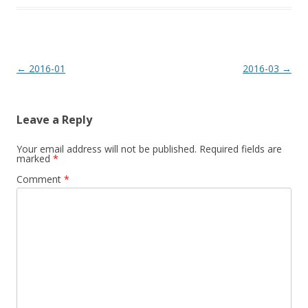
Post
←
2016-01
2016-03
→
navigation
Leave a Reply
Your email address will not be published.
Required fields are
marked
*
Comment
*