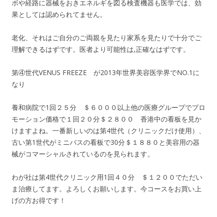
ボや経路に器械をおきエネルギを図る検査機器も医学では、効
果としては認められてません。
老化、それはご自分のご両親を見たり家系を見たりで十分でご
理解できるはずです。医者より可能性は,正確なはずです。
第④世代VENUS FREEZE が2013年世界美容医学界でNO.1に
なり
養和病院で1回２５分 ＄６０００以上他の医療グループでプロ
モーション価格で１回２０分＄２８００ 香港中の看板を見か
けますよね。一番新しいのは第4世代（クリニックだけ使用）、
古い第1世代がミニバスの看板で30分＄１８８０と美容用の器
械がコマーシャルされているのを見られます。
わが社は第4世代クリニック用1回４０分 ＄１２００でただい
ま治療してます。よろしくお願いします。今コースをお買い上
げの方お得です！