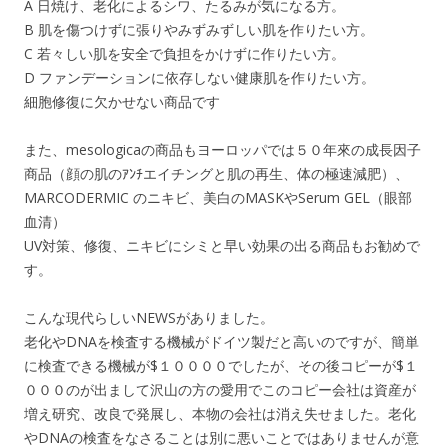
A 日焼け、老化によるシワ、たるみが気になる方。
B 肌を傷つけずに張りやみずみずしい肌を作りたい方。
C 若々しい肌を安全で負担をかけずに作りたい方。
D ファンデーションに依存しない健康肌を作りたい方。
細胞修復に欠かせない商品です
また、mesologicaの商品もヨーロッパでは５０年來の成長因子
商品（顔の肌のｱﾝﾁエイチングと肌の再生、体の極速減肥）、
MARCODERMIC のニキビ、美白のMASKやSerum GEL（眼部
血清）
UV対策、修復、ニキビにシミと早い効果の出る商品もお勧めで
す。
こんな現代らしいNEWSがありました。
老化やDNAを検査する機械がドイツ製だと高いのですが、簡単
に検査できる機械が$１００００でしたが、その後コピーが$１
０００のが出まして沢山の方の愛用でこのコピー会社は資産が
増え研究、改良で発展し、本物の会社は消え失せました。老化
やDNAの検査をなさることは別に悪いことではありませんが意