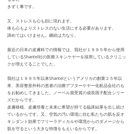
きずく事です。
又、ストレスも心も顔に現れます。
体も心もよりストレスのない生活にする必要があります。
諦めてはいけません。継続は力なり。
最近の日本の皮膚科での情報では、我社が１９９５年から使用
しているShantel社の医療スキンケヤーを採用しているクリニッ
クが増えてることでした。
我社は１９９５年以来Shantelというアメリカの創業２５年以
來、美容整形外科の患者の治療アフターケヤー化粧品会社のも
をお勧めしてきました。ノーベル賞受賞の成長因子配合シリー
ズだからです。
皮膚移植、皮膚培養と未来に希望が持てる臨床結果を出し続け
ているからです。又、空気の汚い環境に住む私たちの肌を反オ
キシダント効果でフリーラディカルや環境からのダメージから
肌を守るという大きな特徴をもえいるからです。