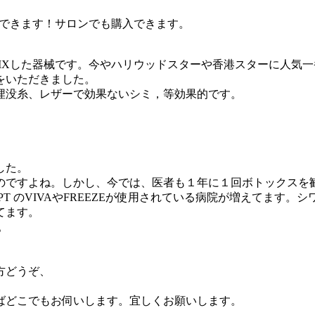
入できます！サロンでも購入できます。
HIFUをMIXした器械です。今やハリウッドスターや香港スター
をいただきました。
埋没糸、レザーで効果ないシミ，等効果的です。
した。
のですよね。しかし、今では、医者も１年に１回ボトックスを
CEPT のVIVAやFREEZEが使用されている病院が増えてま
てます。
。
方どうぞ、
ばどこでもお伺いします。宜しくお願いします。