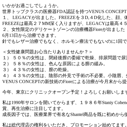
いかがお過ごしでしょうか。
世界トップクラスの医療器FDA認証を持つVENUS CONCE
１、 LEGACYが出ました。FREEZEを３D,４D化した、顔、
FREEZEは最高２７MM深く入りますが、LEGACYは最高４
２、女性限定のデリケートゾーンの治療機器Fioreが出ました
6月13日から治療できます。
針でもレザー治療でもなく、ホルモン療法でもないのに1回
＜女性健康問題お心当たりありませんか？＞
１） ５０％の女性は、閉経後膣の委縮で乾燥、排尿問題で
２） ５８％の女性は、色んな原因による膣の緩み。
３） ４３％の女性は、膣の乾燥。
４） ４３％の女性は、陰部の外見で手術の不必要。小陰唇、
VENUS CONCEPTの新技術のFioreによる治療が今月末
今年、東京にクリニックオープン予定！よろしくお願いしま
私は1990年サロンを開いてからまず、１９８６年Staniy 
賞、再生治療に注目してます。
成長因子では、医療業界で有名なShantel商品を既に初めか
私は総代理店の権利をいただき、プロモーション始めてます