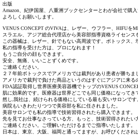
出版
Amazon、紀伊国屋、八重洲ブックセンターとわが会社で購
よろしくお願いします。
VENUS CONCEPT のVIVAは、レザー、ウフラー、
スラエル、アジア総合代理店から美容部指導資格ライセンス
この器械は、レザー、針でもない高周波です。ボトックス、
私の指導を受けた方は、プロになれます！
もうご自分の顔もできます。
安全、無痛、いいことずくめです。
ご連絡ください。
２７年前ボトックスでアメリカでは裁判があり患者が勝ちま
アメリカで裁判で負けた商品というのはすぐにアジアに来る
FDA認証取得し世界医療美容器機でトップのVENUS CON
肌に効果的です。医療器は世界どこでも同じ価格になってき
然し,我社は、続けられる価格にしている最も安いサロンです
病院もいきわたりつつで美容部を私に任されました。
美容サロンでも私の指導で技術習得されたら購入できます。
先を見てお仕事なさっている方、もっと、技術習得されたい
ご連絡ください。ご理解いただけるまでご指導いたします。
日本は、東京、大阪、福岡と通ってますが、お呼びくだされ