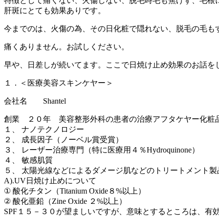
特徴として痛くない、火傷しない、脱毛時毛も焦げず、毛根
肝斑にとても効果ありです。
今までのは、火傷の為、その日化粧で隠れない、脱毛の毛も
痛くありません。お試しください。
早や、日差しが続いてます。ここで日焼け止め効果のお話を
１．＜医療美容スキンケヤー＞
会社名 Shantel
創業 ２０年 美容整形外科の患者の治療アフタケヤー化粧
１、 ナノテクノロジー
２、 成長因子（ノーベル賞受賞）
３、 レーザー治療専門（特に医療用４％Hydroquinone）
４、 敏感肌質
５、 太陽光線などによるダメージ肌などのトリートメント
A).UV日焼け止めについて
① 酸化チタン（Titanium Oxide８%以上）
② 酸化亜鉛（Zine Oxide ２%以上）
SPF１５－３０が望ましいですが、意味とするところは、有