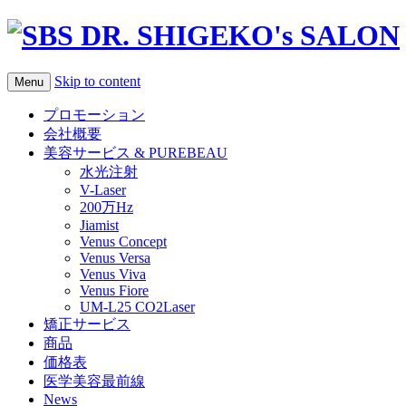
Skip to content
Menu
プロモーション
会社概要
美容サービス & PUREBEAU
水光注射
V-Laser
200万Hz
Jiamist
Venus Concept
Venus Versa
Venus Viva
Venus Fiore
UM-L25 CO2Laser
矯正サービス
商品
価格表
医学美容最前線
News