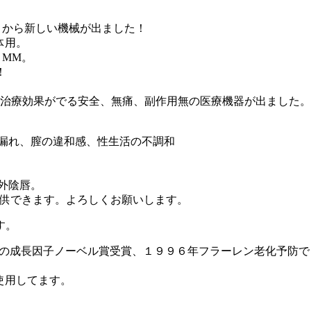
PT から新しい機械が出ました！
体用。
５MM。
！
で治療効果がでる安全、無痛、副作用無の医療機器が出ました。
尿漏れ、膣の違和感、性生活の不調和
外陰唇。
から提供できます。よろしくお願いします。
す。
Cohenの成長因子ノーベル賞受賞、１９９６年フラーレン老化予
ら使用してます。
。