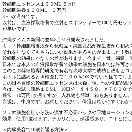
幹細胞エッセンス１００ML,６万円
幹細胞栄養１００ML、３万円
3－5か月分です。
以前は、血液採取培養で注射とスキンケヤーで100万円セッ
が早いです。
沖縄タイムス新聞に去年8月31日発表されました。
１．「幹細胞培養液から化粧品＞純国産品が厚生省から初め
それをしなくてもさらにいい効果があるものが出ました！数
幹細胞の効果にかなりの差があります。今まで、骨、歯髄、
日本では本人の血液採取培養で効果幹細胞を日本では許可さ
このこの幹細胞専門研究で有名な琉球大学で成功し政府とコ
ボトルに詰めるとき検査して１００％OKでないと捨ててし
この日本自慢の幹細胞エッセンスは火傷、傷、他の化粧品効
今は、お試し価格１０ML 10日分 ＄４５０、￥７０００
通常、10万円1か月ですが、入れ物も簡単、箱もありません。
自慢は、中身です。お試しください。保湿は確かにすぐわか
２．幹細胞会社から洗い流す不必要パックや下地ローション
効果、使用1度出ます。テカリなし、保湿感あり。ニキビに
＜内臓美容で10歳若返る方法＞