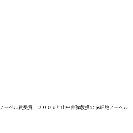
防でノーベル賞受賞、２００６年山中伸弥教授のips細胞ノーベル