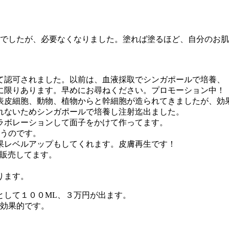
トでしたが、必要なくなりました。塗れば塗るほど、自分のお
て認可されました。以前は、血液採取でシンガポールで培養、
に限りあります。早めにお尋ねください。プロモーション中！
表皮細胞、動物、植物からと幹細胞が造られてきましたが、効
れないためシンガポールで培養し注射迄出ました。
ラボレーションして面子をかけて作ってます。
まうのです。
果レベルアップもしてくれます。皮膚再生です！
で販売してます。
ります。
として１００ML、３万円が出ます。
も効果的です。