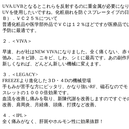
UVA.UVBとなるとこれらを反射するのに重金属が必要に
UVを使用したいですね。化粧崩れを防ぐスプレータイプの
Ｂ）．ＶＣ２５％について
普通化粧品や医学部外品でＶＣは１２％ほどですが医療品で
予防に最適です。
２．＜VIVA＞
早速、わが社はNEW VIVAになりました。全く痛くない、
弛み、ニキビ跡、ニキビ、しわ、シミに最高です。あの副作
新しくなれば、どんどん新しい機械に変えます。
３．＜LEGACY>
FREEZEより進化した３D・４Dの機械登場
手もみが苦手な方にピッタリ、かなり強いRF、磁石なので
スレットの１０００倍効果です。
血流を改善し痛みを取り、新陳代謝を改善しますのですぐそ
改善、肩周炎、月経痛、頭痛、打撲など改善。
４．＜IPL＞
全く痛みがなく、肝斑やホルモン性に効果抜群！