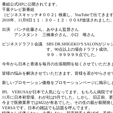
番組公式HPに公開されてます。
千葉テレビ新番組
｛ビジネスキャッチ＃００２｝検索し、YouTubeで出てきま
2016年、11月8日１１：３０－１２：００AP放送されました
出演 パンチ佐藤さん、あやまん監督さん
アシスタント 三橋泰介さん、小口 唯さん
ビジネスドラフト会議 SBS DR.SHIGEKO‘S SALONがジ
す。90点以上の場合ドラフト成功。
９９．９９９９９点でした。
今年から日本と香港を毎月の出張期間を短くさせていただき
皆様の悩みを解決させていただきます。皆様を若がやらさせ
新しいプロモーション価格をプロモーションページに掲示し
IPL VERUSAが日本で人気になってます。もちろん病院で
11月に日本初登場、わが社は9月でした。しかし、旧正前、
今まで医療業界ではM22が有名でした。その生の親が新開発
VERSAです。日本の雑誌でも話題を呼んでます。