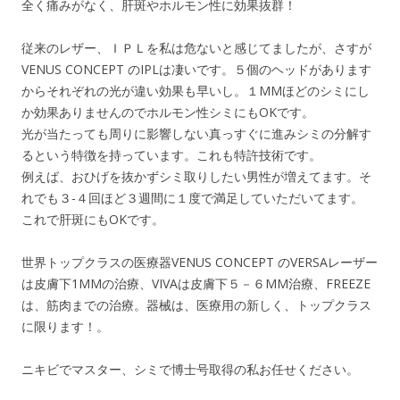
全く痛みがなく、肝斑やホルモン性に効果抜群！
従来のレザー、ＩＰＬを私は危ないと感じてましたが、さすが
VENUS CONCEPT のIPLは凄いです。５個のヘッドがあります
からそれぞれの光が違い効果も早いし。１MMほどのシミにし
か効果ありませんのでホルモン性シミにもOKです。
光が当たっても周りに影響しない真っすぐに進みシミの分解す
るという特徴を持っています。これも特許技術です。
例えば、おひげを抜かずシミ取りしたい男性が増えてます。そ
れでも３-４回ほど３週間に１度で満足していただいてます。
これで肝斑にもOKです。
世界トップクラスの医療器VENUS CONCEPT のVERSAレーザー
は皮膚下1MMの治療、VIVAは皮膚下５－６MM治療、FREEZE
は、筋肉までの治療。器械は、医療用の新しく、トップクラス
に限ります！。
ニキビでマスター、シミで博士号取得の私お任せください。