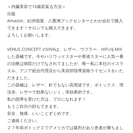
＜内臓美容で10歳若返る方法＞
出版
Amazon、紀伊国屋、八重洲ブックセンターとわが会社で購入
できます！サロンでも購入できます。
よろしくお願いします。
VENUS CONCEPT のVIVAは、レザー、ウフラー、HIFUをMIX
した器械です。今やハリウッドスターや香港スターに人気一番
の治療は病院だけでなされてましたが、唯一私に本社のイスラ
エル、アジア総合代理店から美容部指導資格ライセンスをいた
だきました。
この器械は、レザー、針でもない高周波です。ボトックス、埋
没糸、レザーで効果ないシミ，等効果的です。
私の指導を受けた方は、プロになれます！
もうご自分の顔もできます。
安全、無痛、いいことずくめです。
ご連絡ください。
２７年前ボトックスでアメリカでは裁判があり患者が勝ちまし