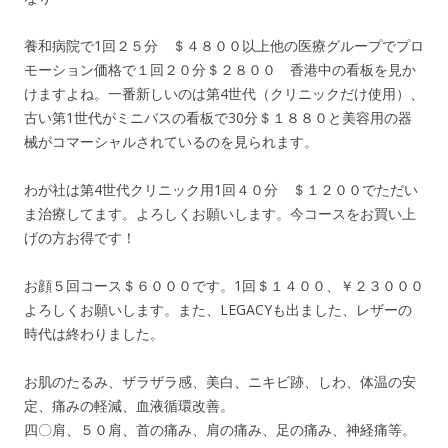
養和病院で1回２５分 ＄４８００以上他の医療グループでプロ
モーション価格で１回２０分＄２８００ 香港中の看板を見か
けますよね。一番新しいのは第4世代（クリニックだけ使用）、
古い第1世代がミニバスの看板で30分＄１８８０と美容用の器
械がコマーシャルされているのを見られます。
わが社は第4世代クリニック用1回４０分 ＄１２００でただい
ま治療してます。よろしくお願いします。今コースをお買い上
げの方お得です！
お顔５回コース＄６０００です。1回＄１４００、￥２３０００
よろしくお願いします。また、LEGACYも出ました、レザーの
時代は終わりました。
お肌のたるみ、ザラザラ感、美白、ニキビ跡、しわ、体温の安
定、痛みの軽減、血液循環改善。
四〇肩、５０肩、首の痛み、肩の痛み、足の痛み、神経痛等。