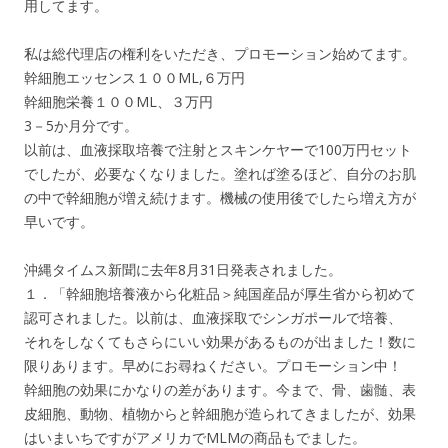
用してます。
私は総代理店の権利をいただき、プロモーション始めてます。
幹細胞エッセンス１００ML,６万円
幹細胞栄養１００ML、３万円
3－5か月分です。
以前は、血液採取培養で注射とスキンケヤーで100万円セット
でしたが、必要なくなりました。塗れば塗るほど、自分のお肌
の中で幹細胞が増え続けます。機械の使用後でしたら増え方が
早いです。
沖縄タイムス新聞に去年8月31日発表されました。
１．「幹細胞培養液から化粧品＞純国産品が厚生省から初めて
認可されました。以前は、血液採取でシンガポールで培養、
それをしなくてもさらにいい効果があるものが出ました！数に
限りあります。早めにお尋ねください。プロモーション中！
幹細胞の効果にかなりの差があります。今まで、骨、歯髄、表
皮細胞、動物、植物からと幹細胞が造られてきましたが、効果
はいまいちですがアメリカでMLMの商品もでました。