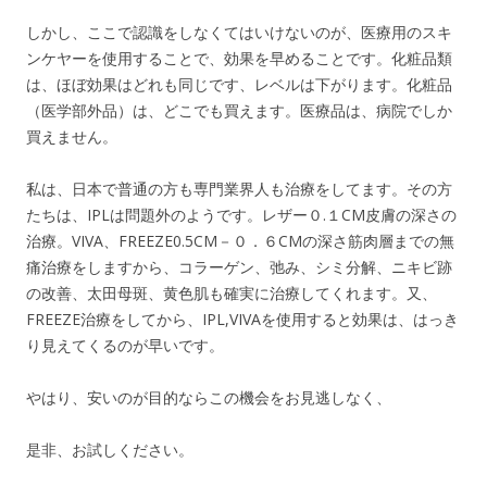
しかし、ここで認識をしなくてはいけないのが、医療用のスキ
ンケヤーを使用することで、効果を早めることです。化粧品類
は、ほぼ効果はどれも同じです、レベルは下がります。化粧品
（医学部外品）は、どこでも買えます。医療品は、病院でしか
買えません。
私は、日本で普通の方も専門業界人も治療をしてます。その方
たちは、IPLは問題外のようです。レザー０.１CM皮膚の深さの
治療。VIVA、FREEZE0.5CM－０．６CMの深さ筋肉層までの無
痛治療をしますから、コラーゲン、弛み、シミ分解、ニキビ跡
の改善、太田母斑、黄色肌も確実に治療してくれます。又、
FREEZE治療をしてから、IPL,VIVAを使用すると効果は、はっき
り見えてくるのが早いです。
やはり、安いのが目的ならこの機会をお見逃しなく、
是非、お試しください。