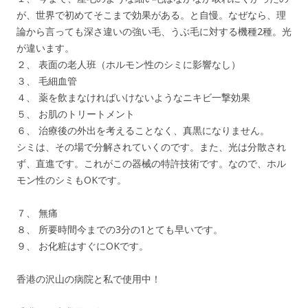
が、世界で初めてそこまで効果がある。と自慢。なぜなら、理
論から言っても深さ違いの強い毛、うぶ毛に対する機種2種。光
が違います。
２、 表面の老人班（ホルモン性のシミに影響なし）
３、 毛細血管
４、 薬を飲まなければいけないようなニキビ一撃効果
５、 お肌のトリートメント
６、 治療後の外出を考えることなく、真黒になりません。
シミは、その場で分解されていくのです。また、光は分散され
ず、直進です。これがこの器械の特許技術です。なので、ホル
モン性のシミもOKです。
７、 無痛
８、 所要時間今までの3分の1とても早いです。
９、 お化粧はすぐにOKです。
香港の沢山の病院と私で使用中！