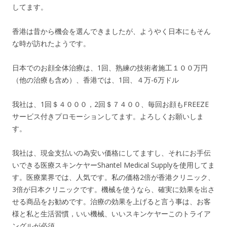
してます。
香港は昔から機会を選んできましたが、ようやく日本にもそん
な時が訪れたようです。
日本でのお顔全体治療は、1回、熟練の技術者施工１００万円
（他の治療も含め）、香港では、1回、４万-6万ドル
我社は、1回＄４０００，2回＄７４００、毎回お顔もFREEZE
サービス付きプロモーションしてます。よろしくお願いしま
す。
我社は、現金支払いの為安い価格にしてますし、それにお手伝
いできる医療スキンケヤーShantel Medical Supplyを使用してま
す。医療業界では、人気です。私の価格2倍が香港クリニック、
3倍が日本クリニックです。機械を使うなら、確実に効果を出さ
せる商品をお勧めです。治療の効果を上げると言う事は、お客
様と私と生活習慣，いい機械、いいスキンケヤーこのトライア
ングルが必須。