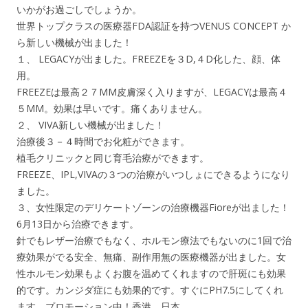
いかがお過ごしでしょうか。
世界トップクラスの医療器FDA認証を持つVENUS CONCEPT か
ら新しい機械が出ました！
１、 LEGACYが出ました。FREEZEを３D,４D化した、顔、体
用。
FREEZEは最高２７MM皮膚深く入りますが、LEGACYは最高４
５MM。効果は早いです。痛くありません。
２、 VIVA新しい機械が出ました！
治療後３－４時間でお化粧ができます。
植毛クリニックと同じ育毛治療ができます。
FREEZE、IPL,VIVAの３つの治療がいつしょにできるようになり
ました。
３、女性限定のデリケートゾーンの治療機器Fioreが出ました！
6月13日から治療できます。
針でもレザー治療でもなく、ホルモン療法でもないのに1回で治
療効果がでる安全、無痛、副作用無の医療機器が出ました。女
性ホルモン効果もよくお腹を温めてくれますので肝斑にも効果
的です。カンジダ症にも効果的です。すぐにPH7.5にしてくれ
ます。プロモーション中！香港、日本。