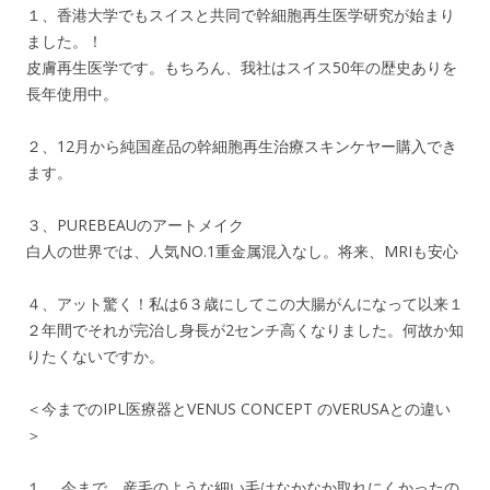
１、香港大学でもスイスと共同で幹細胞再生医学研究が始まり
ました。！
皮膚再生医学です。もちろん、我社はスイス50年の歴史ありを
長年使用中。
２、12月から純国産品の幹細胞再生治療スキンケヤー購入でき
ます。
３、PUREBEAUのアートメイク
白人の世界では、人気NO.1重金属混入なし。将来、MRIも安心
４、アット驚く！私は6３歳にしてこの大腸がんになって以来１
２年間でそれが完治し身長が2センチ高くなりました。何故か知
りたくないですか。
＜今までのIPL医療器とVENUS CONCEPT のVERUSAとの違い
＞
１、 今まで、産毛のような細い毛はなかなか取れにくかったの