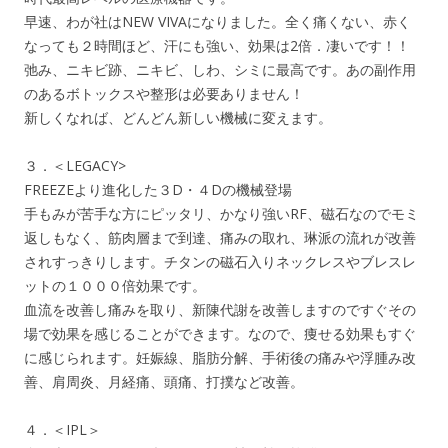
早速、わが社はNEW VIVAになりました。全く痛くない、赤く
なっても２時間ほど、汗にも強い、効果は2倍．凄いです！！
弛み、ニキビ跡、ニキビ、しわ、シミに最高です。あの副作用
のあるボトックスや整形は必要ありません！
新しくなれば、どんどん新しい機械に変えます。
３．＜LEGACY>
FREEZEより進化した３D・４Dの機械登場
手もみが苦手な方にピッタリ、かなり強いRF、磁石なのでモミ
返しもなく、筋肉層まで到達、痛みの取れ、琳派の流れが改善
されすっきりします。チタンの磁石入りネックレスやブレスレ
ットの１０００倍効果です。
血流を改善し痛みを取り、新陳代謝を改善しますのですぐその
場で効果を感じることができます。なので、痩せる効果もすぐ
に感じられます。妊娠線、脂肪分解、手術後の痛みや浮腫み改
善、肩周炎、月経痛、頭痛、打撲など改善。
４．＜IPL＞