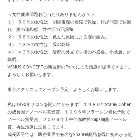
＜女性健康問題お心当たりありませんか？＞
１） ５０％の女性は、閉経後膣の委縮で乾燥、排尿問題で尿漏
れ、膣の違和感、性生活の不調和
２） ５８％の女性は、色んな原因による膣の緩み。
３） ４３％の女性は、膣の乾燥。
４） ４３％の女性は、陰部の外見で手術の不必要。小陰唇、外
陰唇。
VENUS CONCEPTの新技術のFioreによる治療が提供できます。
よろしくお願いします。
東京にクリニックオープン予定！よろしくお願いします。
私は1990年サロンを開いてからまず、１９８６年Staniy Cohen
の成長因子ノーベル賞受賞、１９９６年フラーレン老化予防で
ノーベル賞受賞、２００６年山中伸弥教授のips細胞ノーベル
賞、再生治療に注目してます。
成長因子では、医療業界で有名なShantel商品を既に初めから使