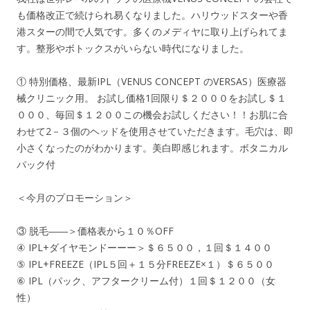
も価格改正で続けられ易くなりました。ハリウッドスターや香
港スターの間で人気です。多くのメディヤに取り上げられてま
す。整形やボトックスがいらない時代になりました。
① 特別価格、最新IPL（VENUS CONCEPT のVERSAS）医療器
械クリニック用。 お試し価格1回限り＄２０００をお試し＄１
０００、毎回＄１２００この機会お試しください！！お肌に合
わせて2－３個のヘッドを使用させていただきます。毛穴は、即
小さくなったのがわかります。美白即感じれます。ボタニカル
パック付
＜今月のプロモーション＞
③ 脱毛――＞価格表から１０％OFF
④ IPL+ダイヤモンドーーー＞＄６５００，１回＄１４００
⑤ IPL+FREEZE（IPL５回＋１５分FREEZE×１）＄６５００
⑥ IPL（パック、アフタークリーム付）１回＄１２００（女
性）