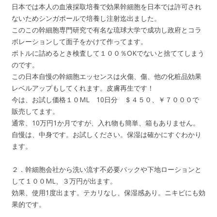
日本では本人の血液採取培養で効果幹細胞を日本では許可され
ないためシンガポールで培養し注射迄出ました。
このこの幹細胞専門研究で有名な琉球大学で成功し政府とコラ
ボレーションして面子をかけて作ってます。
ボトルに詰めるとき検査して１００％OKでないと捨ててしまう
のです。
この日本自慢の幹細胞エッセンスは火傷、傷、他の化粧品効果
レベルアップもしてくれます。皮膚再生です！
今は、お試し価格１０ML 10日分 ＄４５０、￥７０００で
販売してます。
通常、10万円1か月ですが、入れ物も簡単、箱もありません。
自慢は、中身です。お試しください。保湿は確かにすぐわかり
ます。
２．幹細胞会社から洗い流す不必要パックや下地ローションと
して１００ML、３万円が出ます。
効果、使用1度出ます。テカリなし、保湿感あり。ニキビにも効
果的です。