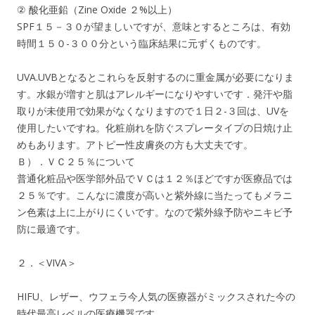
② 酸化亜鉛（Zine Oxide ２%以上）
SPF１５－３０が望ましいですが、意味とするところは、有効
時間１５０-３００分という臨床結果に元ずくものです。
UVA.UVBとなるとこれらを反射するのに重金属が必要になりま
す。水銀が増すと肌はアレルギーになりやすいです．発汗や脂
取りが未使用で効果がなくなりますので１日２-３回は、UVを
使用したいですね。化粧崩れを防ぐスプレータイプの日焼け止
めもあります。アトピー性皮膚炎の方も大丈夫です。
Ｂ）．ＶＣ２５％について
普通化粧品や医学部外品でＶＣは１２％ほどですが医療品では
２５％です。こんなに濃度が高いと紫外線に当たってもメラニ
ン色素は上に上がりにくいです。なので紫外線予防やニキビ予
防に最適です。
２．＜VIVA＞
HIFU、レザー、ウフェラ今人気の医療器がミックスされた今の
時代最高レベルの医療機器です。