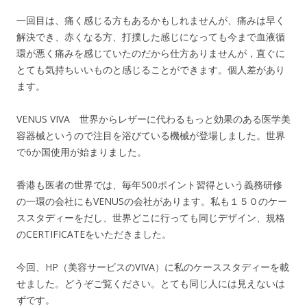
一回目は、痛く感じる方もあるかもしれませんが、痛みは早く
解決でき、赤くなる方、打撲した感じになっても今まで血液循
環が悪く痛みを感じていたのだから仕方ありませんが，直ぐに
とても気持ちいいものと感じることができます。個人差があり
ます。
VENUS VIVA 世界からレザーに代わるもっと効果のある医学美
容器械というので注目を浴びている機械が登場しました。世界
で6か国使用が始まりました。
香港も医者の世界では、毎年500ポイント習得という義務研修
の一環の会社にもVENUSの会社があります。私も１５０のケー
ススタディーをだし、世界どこに行っても同じデザイン、規格
のCERTIFICATEをいただきました。
今回、HP（美容サービスのVIVA）に私のケーススタディーを載
せました。どうぞご覧ください。とても同じ人には見えないは
ずです。