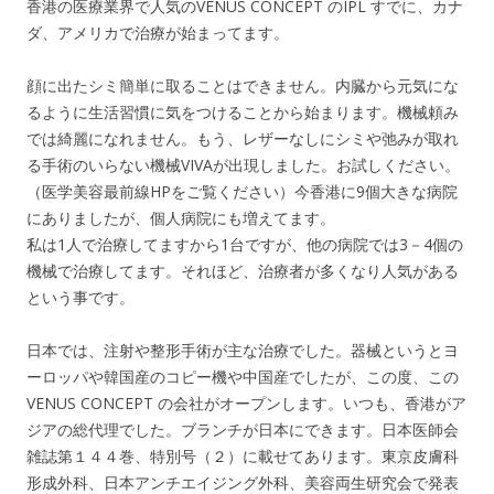
香港の医療業界で人気のVENUS CONCEPT のIPL すでに、カナ
ダ、アメリカで治療が始まってます。
顔に出たシミ簡単に取ることはできません。内臓から元気にな
るように生活習慣に気をつけることから始まります。機械頼み
では綺麗になれません。もう、レザーなしにシミや弛みが取れ
る手術のいらない機械VIVAが出現しました。お試しください。
（医学美容最前線HPをご覧ください）今香港に9個大きな病院
にありましたが、個人病院にも増えてます。
私は1人で治療してますから1台ですが、他の病院では3－4個の
機械で治療してます。それほど、治療者が多くなり人気がある
という事です。
日本では、注射や整形手術が主な治療でした。器械というとヨ
ーロッパや韓国産のコピー機や中国産でしたが、この度、この
VENUS CONCEPT の会社がオープンします。いつも、香港がア
ジアの総代理でした。ブランチが日本にできます。日本医師会
雑誌第１４４巻、特別号（２）に載せてあります。東京皮膚科
形成外科、日本アンチエイジング外科、美容両生研究会で発表