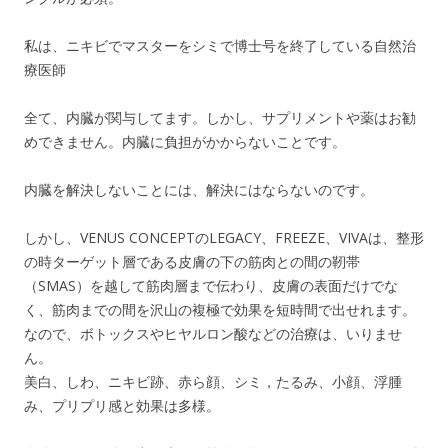
私は、ニキビでマスターをシミで博士号を終了している自然治
療医師
全て、内臓が関与してます。しかし、サプリメントや薬はお勧
めできません。内臓に負担がかからないことです。
内臓を解決しないことには、解決にはならないのです。
しかし、VENUS CONCEPTのLEGACY、FREEZE、VIVAは、整形
の時ターゲット層である皮膚の下の筋肉との間の靭帯
（SMAS）を越して筋肉層まで伝わり、皮膚の表面だけでな
く、筋肉までの間を沢山の複極で効果を短時間で出せれます。
なので、ボトックスやヒヤルロン酸などの治療は、いりませ
ん。
美白、しわ、ニキビ跡、赤ら顔、シミ，たるみ、小顔、浮腫
み、プリプリ感と効果は多様。