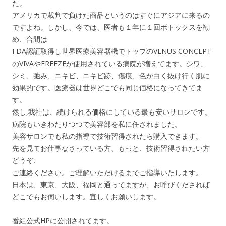
た。
アメリカで裁判で負けた商品というのはすぐにアジアに来るの
ですよね。しかし、今では、医者も１年に１回ボトックスを勧
め、合間は
FDA認証取得し世界医療美容器機でトップのVENUS CONCEPT
のVIVAやFREEZEが使用されている病院が増えてます。シワ、
シミ、弛み、ニキビ、ニキビ跡、傷痕、色が白く抜け行く肌に
効果的です。医療器は世界どこでも同じ価格になってきてま
す。
然し,我社は、続けられる価格にしている最も安いサロンです。
病院もいきわたりつつで美容部を私に任されました。
美容サロンでも私の指導で技術習得されたら購入できます。
先を見てお仕事なさっている方、もっと、技術習得されたい方
どうぞ、
ご連絡ください。ご理解いただけるまでご指導いたします。
日本は、東京、大阪、福岡と通ってますが、お呼びくだされば
どこでもお伺いします。宜しくお願いします。
番組公式HPに公開されてます。