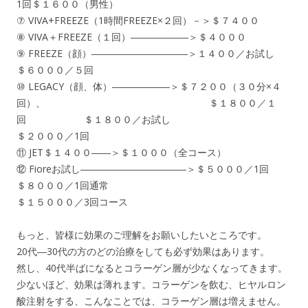
1回＄１６００（男性）
⑦ VIVA+FREEZE（1時間FREEZE×２回）－＞＄７４００
⑧ VIVA＋FREEZE（１回）――――――＞＄４０００
⑨ FREEZE（顔）――――――――――＞１４００／お試し
＄６０００／５回
⑩ LEGACY（顔、体）――――――＞＄７２００（３０分×４
回）、 ＄１８００／１
回 ＄１８００／お試し
＄２０００／1回
⑪ JET＄１４００――＞＄１０００（全コース）
⑫ Fioreお試し―――――――――――＞＄５０００／1回
＄８０００／1回通常
＄１５０００／3回コース
もっと、皆様に効果のご理解をお願いしたいところです。
20代―30代の方のどの治療をしても必ず効果はあります。
然し、40代半ばになるとコラーゲン層が少なくなってきます。
少ないほど、効果は薄れます。コラーゲンを飲む、ヒヤルロン
酸注射をする、こんなことでは、コラーゲン層は増えません。