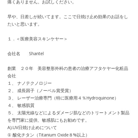
痛くありません。お試しください。
早や、日差しが続いてます。ここで日焼け止め効果のお話をし
たいと思います。
１．＜医療美容スキンケヤー＞
会社名 Shantel
創業 ２０年 美容整形外科の患者の治療アフタケヤー化粧品
会社
１、 ナノテクノロジー
２、 成長因子（ノーベル賞受賞）
３、 レーザー治療専門（特に医療用４％Hydroquinone）
４、 敏感肌質
５、 太陽光線などによるダメージ肌などのトリートメント製品
を専門家に提供、敏感肌にもお勧めです。
A).UV日焼け止めについて
① 酸化チタン（Titanium Oxide８%以上）