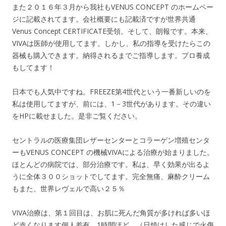
また２０１６年３月から我社もVENUS CONCEPT のホームペー
ジに記載されてます。会社概要にも記載済ですが世界共通
Venus Concept CERTIFICATE受領。そして、朗報です。本来、
VIVAは医師が使用してます。しかし、私の指導を受けたらこの
器械も購入できます。納得されるまでご指導します。プロ養成
もしてます！
日本でも人気中ですね。FREEZE第4世代という一番新しいのを
私は使用してますが、前には、1－3世代があります。その違い
をHPに載せました。是非ご覧ください。
セントラルの医療集団レザーセンターとコラーゲン増殖センタ
ーもVENUS CONCEPT の機械VIVAによる治療が始まりました。
ほとんどの病院では、部分治療です。私は、早く効果が出るよ
うに全体３００ショットでしてます。完全無痛、麻酔クリーム
もまた、世界レヴェルで高い２５％
VIVA治療は、第１回目は、お肌に死んだ角質が多ければ多いほ
ど赤くなります個人差有。1時間ほど。（日焼けした感じで火傷