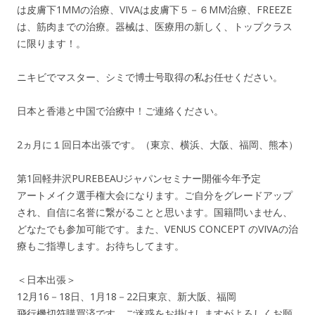
は皮膚下1MMの治療、VIVAは皮膚下５－６MM治療、FREEZE
は、筋肉までの治療。器械は、医療用の新しく、トップクラス
に限ります！。
ニキビでマスター、シミで博士号取得の私お任せください。
日本と香港と中国で治療中！ご連絡ください。
2ヵ月に１回日本出張です。（東京、横浜、大阪、福岡、熊本）
第1回軽井沢PUREBEAUジャパンセミナー開催今年予定
アートメイク選手権大会になります。ご自分をグレードアップ
され、自信に名誉に繋がることと思います。国籍問いません、
どなたでも参加可能です。また、VENUS CONCEPT のVIVAの治
療もご指導します。お待ちしてます。
＜日本出張＞
12月16－18日、1月18－22日東京、新大阪、福岡
飛行機切符購買済です。ご迷惑をお掛けしますがよろしくお願