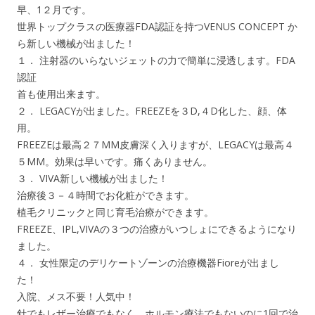
早、1２月です。
世界トップクラスの医療器FDA認証を持つVENUS CONCEPT か
ら新しい機械が出ました！
１． 注射器のいらないジェットの力で簡単に浸透します。FDA
認証
首も使用出来ます。
２． LEGACYが出ました。FREEZEを３D,４D化した、顔、体
用。
FREEZEは最高２７MM皮膚深く入りますが、LEGACYは最高４
５MM。効果は早いです。痛くありません。
３． VIVA新しい機械が出ました！
治療後３－４時間でお化粧ができます。
植毛クリニックと同じ育毛治療ができます。
FREEZE、IPL,VIVAの３つの治療がいつしょにできるようになり
ました。
４． 女性限定のデリケートゾーンの治療機器Fioreが出まし
た！
入院、メス不要！人気中！
針でもレザー治療でもなく、ホルモン療法でもないのに1回で治