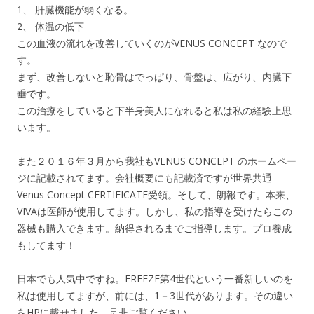
1、 肝臓機能が弱くなる。
2、 体温の低下
この血液の流れを改善していくのがVENUS CONCEPT なので
す。
まず、改善しないと恥骨はでっぱり、骨盤は、広がり、内臓下
垂です。
この治療をしていると下半身美人になれると私は私の経験上思
います。
また２０１６年３月から我社もVENUS CONCEPT のホームペー
ジに記載されてます。会社概要にも記載済ですが世界共通
Venus Concept CERTIFICATE受領。そして、朗報です。本来、
VIVAは医師が使用してます。しかし、私の指導を受けたらこの
器械も購入できます。納得されるまでご指導します。プロ養成
もしてます！
日本でも人気中ですね。FREEZE第4世代という一番新しいのを
私は使用してますが、前には、1－3世代があります。その違い
をHPに載せました。是非ご覧ください。