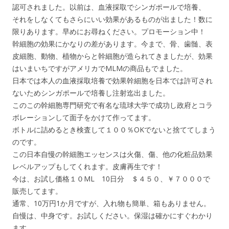
認可されました。以前は、血液採取でシンガポールで培養、
それをしなくてもさらにいい効果があるものが出ました！数に
限りあります。早めにお尋ねください。プロモーション中！
幹細胞の効果にかなりの差があります。今まで、骨、歯髄、表
皮細胞、動物、植物からと幹細胞が造られてきましたが、効果
はいまいちですがアメリカでMLMの商品もでました。
日本では本人の血液採取培養で効果幹細胞を日本では許可され
ないためシンガポールで培養し注射迄出ました。
このこの幹細胞専門研究で有名な琉球大学で成功し政府とコラ
ボレーションして面子をかけて作ってます。
ボトルに詰めるとき検査して１００％OKでないと捨ててしまう
のです。
この日本自慢の幹細胞エッセンスは火傷、傷、他の化粧品効果
レベルアップもしてくれます。皮膚再生です！
今は、お試し価格１０ML 10日分 ＄４５０、￥７０００で
販売してます。
通常、10万円1か月ですが、入れ物も簡単、箱もありません。
自慢は、中身です。お試しください。保湿は確かにすぐわかり
ます。