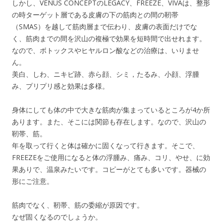
しかし、VENUS CONCEPTのLEGACY、FREEZE、VIVAは、整形
の時ターゲット層である皮膚の下の筋肉との間の靭帯
（SMAS）を越して筋肉層まで伝わり、皮膚の表面だけでな
く、筋肉までの間を沢山の複極で効果を短時間で出せれます。
なので、ボトックスやヒヤルロン酸などの治療は、いりませ
ん。
美白、しわ、ニキビ跡、赤ら顔、シミ，たるみ、小顔、浮腫
み、プリプリ感と効果は多様。
身体にしても体の中で大きな筋肉が集まっているところが4か所
あります。また、そこには関節も存在します。なので、沢山の
靭帯、筋。
年を取って行くと体は確かに固くなって行きます。そこで、
FREEZEをご使用になると体の浮腫み、痛み、コリ、やせ、に効
果ありで、温泉みたいです。コピーがとても多いです。器械の
形にご注意。
筋肉でなく、靭帯、筋の委縮が原因です。
なぜ固くなるのでしょうか。