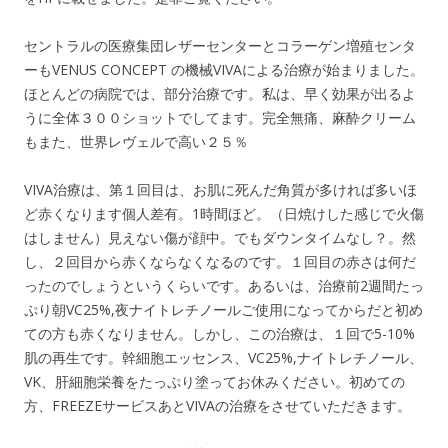
セントラルの医療集団レザーセンターとコラーゲン増殖センタ
ーもVENUS CONCEPT の機械VIVAによる治療が始まりました。
ほとんどの病院では、部分治療です。私は、早く効果が出るよ
うに全体３００ショットでしてます。完全無痛、麻酔クリーム
もまた、世界レヴェルで高い２５％
VIVA治療は、第１回目は、お肌に死んだ角質が多ければ多いほ
ど赤くなります個人差有。1時間ほど。（日焼けした感じで火傷
はしません）見えない傷が顔中。でもダウンタイムなし？。然
し、２回目から赤くならなくなるのです。１回目の赤さは何だ
ったのでしょうというくらいです。あるいは、治療前2週間たっ
ぷり朝VC25%,夜ナイトレチノールご使用になってからだと初め
ての方も赤くなりません。しかし、この治療は、１回で5-10%
肌の再生です。幹細胞エッセンス、VC25%,ナイトレチノール、
VK、肝細胞栄養をたっぷり塗ってお休みください。初めての
方、FREEZEサービスあとVIVAの治療をさせていただきます。