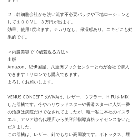
２．幹細胞会社から洗い流す不必要パックや下地ローションと
して１００ML、３万円が出ます。
効果、使用1度出ます。テカリなし、保湿感あり。ニキビにも効
果的です。
＜内臓美容で10歳若返る方法＞
出版
Amazon、紀伊国屋、八重洲ブックセンターとわが会社で購入
できます！サロンでも購入できます。
よろしくお願いします。
VENUS CONCEPT のVIVAは、レザー、ウフラー、HIFUをMIX
した器械です。今やハリウッドスターや香港スターに人気一番
の治療は病院だけでなされてましたが、唯一私に本社のイスラ
エル、アジア総合代理店から美容部指導資格ライセンスをいた
だきました。
この器械は、レザー、針でもない高周波です。ボトックス、埋