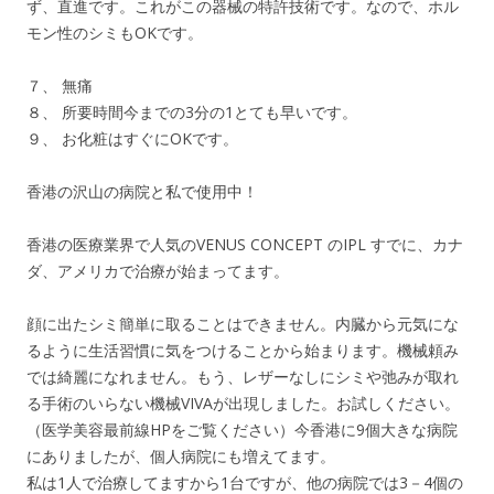
ず、直進です。これがこの器械の特許技術です。なので、ホル
モン性のシミもOKです。
７、 無痛
８、 所要時間今までの3分の1とても早いです。
９、 お化粧はすぐにOKです。
香港の沢山の病院と私で使用中！
香港の医療業界で人気のVENUS CONCEPT のIPL すでに、カナ
ダ、アメリカで治療が始まってます。
顔に出たシミ簡単に取ることはできません。内臓から元気にな
るように生活習慣に気をつけることから始まります。機械頼み
では綺麗になれません。もう、レザーなしにシミや弛みが取れ
る手術のいらない機械VIVAが出現しました。お試しください。
（医学美容最前線HPをご覧ください）今香港に9個大きな病院
にありましたが、個人病院にも増えてます。
私は1人で治療してますから1台ですが、他の病院では3－4個の