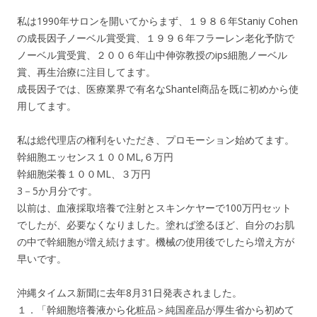
私は1990年サロンを開いてからまず、１９８６年Staniy Cohen
の成長因子ノーベル賞受賞、１９９６年フラーレン老化予防で
ノーベル賞受賞、２００６年山中伸弥教授のips細胞ノーベル
賞、再生治療に注目してます。
成長因子では、医療業界で有名なShantel商品を既に初めから使
用してます。
私は総代理店の権利をいただき、プロモーション始めてます。
幹細胞エッセンス１００ML,６万円
幹細胞栄養１００ML、３万円
3－5か月分です。
以前は、血液採取培養で注射とスキンケヤーで100万円セット
でしたが、必要なくなりました。塗れば塗るほど、自分のお肌
の中で幹細胞が増え続けます。機械の使用後でしたら増え方が
早いです。
沖縄タイムス新聞に去年8月31日発表されました。
１．「幹細胞培養液から化粧品＞純国産品が厚生省から初めて