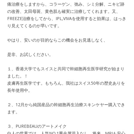
痛治療をしますから、コラーゲン、弛み、シミ分解、ニキビ跡
の改善、太田母斑、黄色肌も確実に治療してくれます。又、
FREEZE治療をしてから、IPL,VIVAを使用すると効果は、はっき
り見えてくるのが早いです。
やはり、安いのが目的ならこの機会をお見逃しなく、
是非、お試しください。
１、香港大学でもスイスと共同で幹細胞再生医学研究が始まり
ました。！
皮膚再生医学です。もちろん、我社はスイス50年の歴史ありを
長年使用中。
２、12月から純国産品の幹細胞再生治療スキンケヤー購入でき
ます。
３、PUREBEAUのアートメイク
白人の世界では、人気NO.1重金属混入なし。将来、MRIも安心