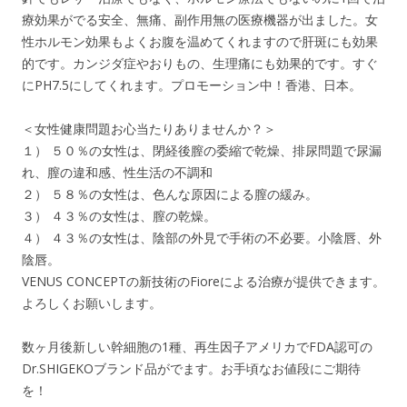
療効果がでる安全、無痛、副作用無の医療機器が出ました。女
性ホルモン効果もよくお腹を温めてくれますので肝斑にも効果
的です。カンジダ症やおりもの、生理痛にも効果的です。すぐ
にPH7.5にしてくれます。プロモーション中！香港、日本。
＜女性健康問題お心当たりありませんか？＞
１） ５０％の女性は、閉経後膣の委縮で乾燥、排尿問題で尿漏
れ、膣の違和感、性生活の不調和
２） ５８％の女性は、色んな原因による膣の緩み。
３） ４３％の女性は、膣の乾燥。
４） ４３％の女性は、陰部の外見で手術の不必要。小陰唇、外
陰唇。
VENUS CONCEPTの新技術のFioreによる治療が提供できます。
よろしくお願いします。
数ヶ月後新しい幹細胞の1種、再生因子アメリカでFDA認可の
Dr.SHIGEKOブランド品がでます。お手頃なお値段にご期待
を！