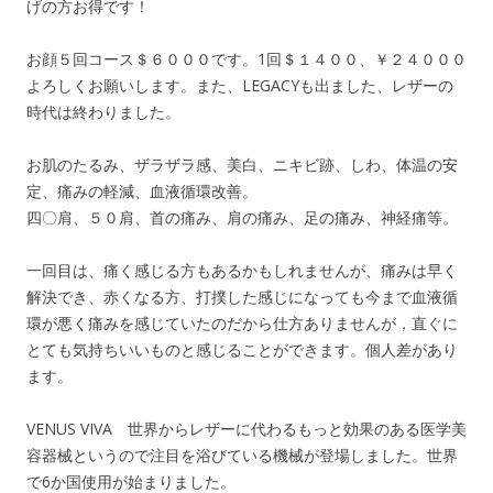
げの方お得です！
お顔５回コース＄６０００です。1回＄１４００、￥２４０００
よろしくお願いします。また、LEGACYも出ました、レザーの
時代は終わりました。
お肌のたるみ、ザラザラ感、美白、ニキビ跡、しわ、体温の安
定、痛みの軽減、血液循環改善。
四〇肩、５０肩、首の痛み、肩の痛み、足の痛み、神経痛等。
一回目は、痛く感じる方もあるかもしれませんが、痛みは早く
解決でき、赤くなる方、打撲した感じになっても今まで血液循
環が悪く痛みを感じていたのだから仕方ありませんが，直ぐに
とても気持ちいいものと感じることができます。個人差があり
ます。
VENUS VIVA 世界からレザーに代わるもっと効果のある医学美
容器械というので注目を浴びている機械が登場しました。世界
で6か国使用が始まりました。