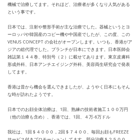
機械で治療してます。それほど、治療者が多くなり人気がある
という事です。
日本では、注射や整形手術が主な治療でした。器械というとヨ
ーロッパや韓国産のコピー機や中国産でしたが、この度、この
VENUS CONCEPT の会社がオープンします。いつも、香港がア
ジアの総代理でした。ブランチが日本にできます。日本医師会
雑誌第１４４巻、特別号（２）に載せてあります。東京皮膚科
形成外科、日本アンチエイジング外科、美容両生研究会で発表
してます。
香港は昔から機会を選んできましたが、ようやく日本にもそん
な時が訪れたようです。
日本でのお顔全体治療は、1回、熟練の技術者施工１００万円
（他の治療も含め）、香港では、1回、４万-6万ドル
我社は、1回＄４０００，2回＄７４００、毎回お顔もFREEZE
サービス付きプロモーションしてます。部分治療＄２５００、