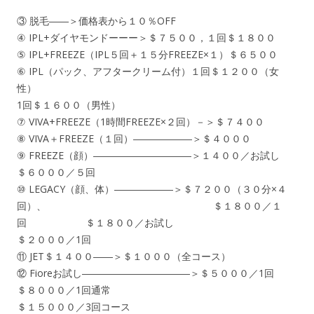
③ 脱毛――＞価格表から１０％OFF
④ IPL+ダイヤモンドーーー＞＄７５００，１回＄１８００
⑤ IPL+FREEZE（IPL５回＋１５分FREEZE×１）＄６５００
⑥ IPL（パック、アフタークリーム付）１回＄１２００（女
性）
1回＄１６００（男性）
⑦ VIVA+FREEZE（1時間FREEZE×２回）－＞＄７４００
⑧ VIVA＋FREEZE（１回）――――――＞＄４０００
⑨ FREEZE（顔）――――――――――＞１４００／お試し
＄６０００／５回
⑩ LEGACY（顔、体）――――――＞＄７２００（３０分×４
回）、 ＄１８００／１
回 ＄１８００／お試し
＄２０００／1回
⑪ JET＄１４００――＞＄１０００（全コース）
⑫ Fioreお試し―――――――――――＞＄５０００／1回
＄８０００／1回通常
＄１５０００／3回コース