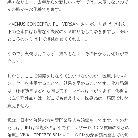
黒くなります。去年からの新しいレザーでは、火傷しないので
その時からお化粧できます。
＜VENUS CONCEPTのIPL VERSA＞ さすが、世界1だけあり、
下の色素には影響なく表皮のシミ取りをしてゆきますし、深い
ところのシミは中で爆発させてくれます。
なので、火傷はおこらず、痛みもなく、その日からお化粧がで
きます。
しかし、ここで認識をしなくてはいけないのが、医療用のスキ
ンケヤーを使用することで、効果を早めることです。化粧品類
は、ほぼ効果はどれも同じです、レベルは下がります。化粧品
（医学部外品）は、どこでも買えます。医療品は、病院でしか
買えません。
私は、日本で普通の方も専門業界人も治療をしてます。その方
たちは、IPLは問題外のようです。レザー０.１CM皮膚の深さの
治療。VIVA、FREEZE0.5CM－０．６CMの深さ筋肉層までの無