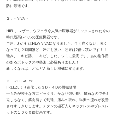
防に最適です。
２．＜VIVA＞
HIFU、レザー、ウフェラ今人気の医療器がミックスされた今の
時代最高レベルの医療機器です。
早速、わが社はNEW VIVAになりました。全く痛くない、赤く
なっても２時間ほど、汗にも強い、効果は2倍．凄いです！！
弛み、ニキビ跡、ニキビ、しわ、シミに最高です。あの副作用
のあるボトックスや整形は必要ありません！
新しくなれば、どんどん新しい機械に変えます。
３．＜LEGACY>
FREEZEより進化した３D・４Dの機械登場
手もみが苦手な方にピッタリ、かなり強いRF、磁石なのでモミ
返しもなく、筋肉層まで到達、痛みの取れ、琳派の流れが改善
されすっきりします。チタンの磁石入りネックレスやブレスレ
ットの１０００倍効果です。