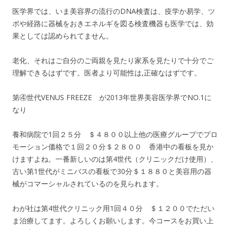
医学界では、いま美容界の流行のDNA検査は、疫学か易学、ツ
ボや経路に器械をおきエネルギを図る検査機器も医学では、効
果としては認められてません。
老化、それはご自分のご両親を見たり家系を見たりで十分でご
理解できるはずです。医者より可能性は,正確なはずです。
第④世代VENUS FREEZE が2013年世界美容医学界でNO.1に
なり
養和病院で1回２５分 ＄４８００以上他の医療グループでプロ
モーション価格で１回２０分＄２８００ 香港中の看板を見か
けますよね。一番新しいのは第4世代（クリニックだけ使用）、
古い第1世代がミニバスの看板で30分＄１８８０と美容用の器
械がコマーシャルされているのを見られます。
わが社は第4世代クリニック用1回４０分 ＄１２００でただい
ま治療してます。よろしくお願いします。今コースをお買い上