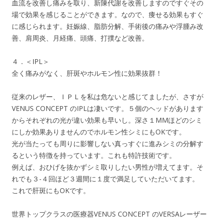
血流を改善し痛みを取り、新陳代謝を改善しますのですぐその
場で効果を感じることができます。なので、痩せる効果もすぐ
に感じられます。妊娠線、脂肪分解、手術後の痛みや浮腫み改
善、肩周炎、月経痛、頭痛、打撲など改善。
４．＜IPL＞
全く痛みがなく、肝斑やホルモン性に効果抜群！
従来のレザー、ＩＰＬを私は危ないと感じてましたが、さすが
VENUS CONCEPT のIPLは凄いです。５個のヘッドがあります
からそれぞれの光が違い効果も早いし。深さ１MMほどのシミ
にしか効果ありませんのでホルモン性シミにもOKです。
光が当たっても周りに影響しない真っすぐに進みシミの分解す
るという特徴を持っています。これも特許技術です。
例えば、おひげを抜かずシミ取りしたい男性が増えてます。そ
れでも３-４回ほど３週間に１度で満足していただいてます。
これで肝斑にもOKです。
世界トップクラスの医療器VENUS CONCEPT のVERSAレーザー