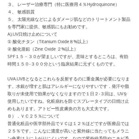
３、 レーザー治療専門（特に医療用４％Hydroquinone）
４、 敏感肌質
５、 太陽光線などによるダメージ肌などのトリートメント製品
を専門家に提供、敏感肌にもお勧めです。
A).UV日焼け止めについて
① 酸化チタン（Titanium Oxide８%以上）
② 酸化亜鉛（Zine Oxide ２%以上）
SPF１５－３０が望ましいですが、意味とするところは、有効
時間１５０-３００分という臨床結果に元ずくものです。
UVA.UVBとなるとこれらを反射するのに重金属が必要になりま
す。水銀が増すと肌はアレルギーになりやすいです．発汗や脂
取りが未使用で効果がなくなりますので１日２-３回は、UVを
使用したいですね。化粧崩れを防ぐスプレータイプの日焼け止
めもあります。アトピー性皮膚炎の方も大丈夫です。
Ｂ）．ＶＣ２５％について
普通化粧品や医学部外品でＶＣは１２％ほどですが医療品では
２５％です。こんなに濃度が高いと紫外線に当たってもメラニ
ン色素は上に上がりにくいです。なので紫外線予防やニキビ予