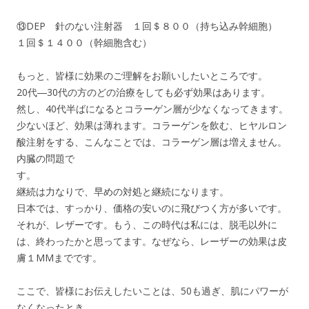
⑬DEP 針のない注射器 １回＄８００（持ち込み幹細胞）
１回＄１４００（幹細胞含む）
もっと、皆様に効果のご理解をお願いしたいところです。
20代―30代の方のどの治療をしても必ず効果はあります。
然し、40代半ばになるとコラーゲン層が少なくなってきます。
少ないほど、効果は薄れます。コラーゲンを飲む、ヒヤルロン
酸注射をする、こんなことでは、コラーゲン層は増えません。
内臓の問題で
す。
継続は力なりで、早めの対処と継続になります。
日本では、すっかり、価格の安いのに飛びつく方が多いです。
それが、レザーです。もう、この時代は私には、脱毛以外に
は、終わったかと思ってます。なぜなら、レーザーの効果は皮
膚１MMまでです。
ここで、皆様にお伝えしたいことは、50も過ぎ、肌にパワーが
なくなったとき、