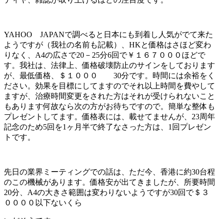
YAHOO JAPANで調べると日本にも到着し人気がでて来た
ようですが（我社の名前も記載）、HKと価格はさほど変わ
りなく、A4の広さで20－25分6回で￥１６７０００ほどで
す。我社は、法律上、価格破壊防止のサインをしております
が、最低価格、＄１０００ 30分です。時間には余裕をく
ださい。効果を目標にしてますのでそれ以上時間を費やして
ますが、治療時間変更をされた方はそれが受けられないこと
もあります何故なら次の方がお待ちですので。簡単な整体も
プレゼントしてます。価格表には、載せてませんが、23周年
記念のため5回を1ヶ月半で終了なさった方は、1回プレゼン
トです。
先日の業界ミーティングでの話は、ただ今、香港に約30台程
のこの機械があります。価格安が出てきましたが、所要時間
20分、A4の大きさ範囲は変わりないようですが30回で＄３
００００以下ないくら