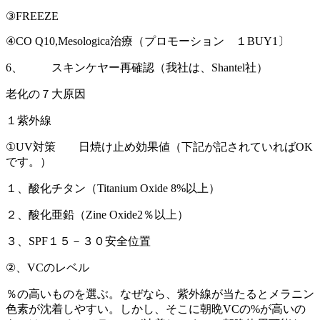
③FREEZE
④CO Q10,Mesologica治療（プロモーション １BUY1〕
6、 スキンケヤー再確認（我社は、Shantel社）
老化の７大原因
１紫外線
①UV対策 日焼け止め効果値（下記が記されていればOK
です。）
１、酸化チタン（Titanium Oxide 8%以上）
２、酸化亜鉛（Zine Oxide2％以上）
３、SPF１５－３０安全位置
②、VCのレベル
％の高いものを選ぶ。なぜなら、紫外線が当たるとメラニン
色素が沈着しやすい。しかし、そこに朝晩VCの%が高いの