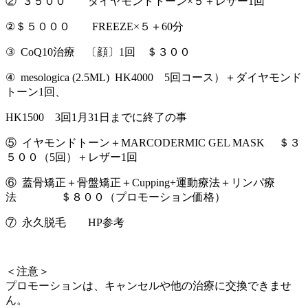
② ３５００ ダイヤモンドトーン×５＋レザー1回
②＄５０００ FREEZE×５＋60分
③ CoQ10治療 〔顔〕1回 ＄３００
④ mesologica (2.5ML) HK4000 5回コース）＋ダイヤモンド
トーン1回、
HK1500 3回1月31日までに終了の事
⑤ イヤモンドトーン＋MARCODERMIC GEL MASK ＄３
５００（5回）＋レザー1回
⑥ 蓋骨矯正＋骨盤矯正＋Cupping+運動療法＋リンパ療
法 ＄８００（プロモーション価格）
⑦ 永久脱毛 HP参考
＜注意＞
プロモーションは、キャンセルや他の治療に交換できませ
ん。