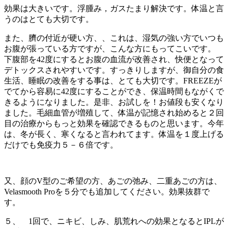
効果は大きいです。浮腫み，ガスたまり解決です。体温と言
うのはとても大切です。
また、臍の付近が硬い方、、これは、湿気の強い方でいつも
お腹が張っている方ですが、こんな方にもってこいです。
下腹部を42度にするとお腹の血流が改善され、快便となって
デトックスされやすいです。すっきりしますが、御自分の食
生活、睡眠の改善をする事は、とても大切です。FREEZEが
でてから容易に42度にすることができ、保温時間もながくで
きるようになりました。是非、お試しを！お値段も安くなり
ました。毛細血管が増殖して、体温が記憶され始めると２回
目の治療からもっと効果を確認できるものと思います。今年
は、冬が長く、寒くなると言われてます。体温を１度上げる
だけでも免疫力５－６倍です。
又、顔のV型のご希望の方、あごの弛み、二重あごの方は、
Velasmooth Proを５分でも追加してください。効果抜群で
す。
５、 1回で、ニキビ、しみ、肌荒れへの効果となるとIPLが