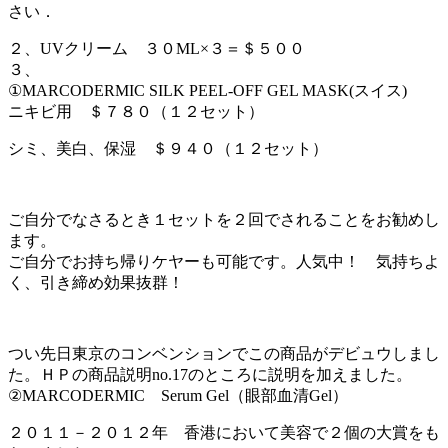
さい．
２、UVクリーム ３０ML×３＝＄５００
３、
①MARCODERMIC SILK PEEL-OFF GEL MASK(スイス)
ニキビ用 ＄７８０（１２セット）
シミ、美白、保湿 ＄９４０（１２セット）
ご自分でなさるとき１セットを２回でされることをお勧めし
ます。
ご自分でお持ち帰りケヤーも可能です。人気中！ 気持ちよ
く、引き締め効果抜群！
つい先日東京のコンベンションでこの商品がデビュウしまし
た。ＨＰの商品説明no.17のところに説明を加えました。
②MARCODERMIC Serum Gel（眼部血清Gel）
２０１１－２０１２年 香港において美容で２個の大賞をも