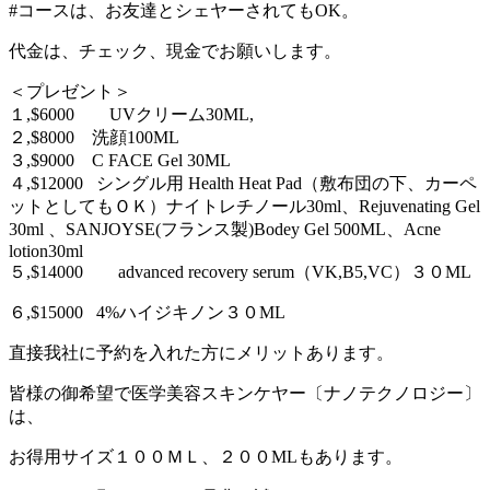
#コースは、お友達とシェヤーされてもOK。
代金は、チェック、現金でお願いします。
＜プレゼント＞
１,$6000 UVクリーム30ML,
２,$8000 洗顔100ML
３,$9000 C FACE Gel 30ML
４,$12000 シングル用 Health Heat Pad（敷布団の下、カーペ
ットとしてもＯＫ）ナイトレチノール30ml、Rejuvenating Gel
30ml 、SANJOYSE(フランス製)Bodey Gel 500ML、Acne
lotion30ml
５,$14000 advanced recovery serum（VK,B5,VC）３０ML
６,$15000 4%ハイジキノン３０ML
直接我社に予約を入れた方にメリットあります。
皆様の御希望で医学美容スキンケヤー〔ナノテクノロジー〕
は、
お得用サイズ１００ＭＬ、２００MLもあります。