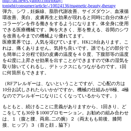
http://au.news.yahoo.com/today-
tonight/consumer/article/-/10024136/magnetic-beauty-therapy
弾力、シワ，妊娠線、脂肪代謝改善、サイズダウン、血液循
環改善、美白、皮膚再生と効果が現れると同時に自分の体が
コラーゲンを作る働きをするようになります。体全身に使用
できる医療機械です。胸を大きく、形を整える、谷間のシワ
を改善も今までの機械より優れてます。
医療業界では、人気を浴びています。HKに8台あります。こ
れは、痛くありません。気持ち良いです。誰でもどの部分で
も簡単に２分程で顔の皮膚の温度を４０度、下腹部等の温度
を42度に上昇させ効果を出すことができますので体の湿気を
取り除いてくれるし、デトックスにもつながるのです。1回
に何箇所もできます。
（RFアレルギーは、ないということですが、ご心配の方は
10分お試しされたらいかがですか。機械の仕組みが8極、4極
なのでアレルギーになりにくくなっているからです。）
もともと、続けることに意義がありますから、1回きり、ど
こをしても30分＄1000プロモーション。お勧めの組み合わせ
は、１（腹と腰、両肩､二の腕）２（両太もも前後、膝間
接、ヒップ）３（首と顔，脇下）