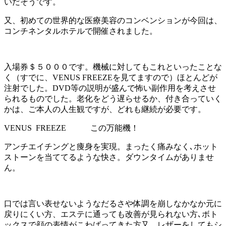
いだそうです。
又、初めての世界的な医療美容のコンベンションが今回は、
コンチネンタルホテルで開催されました。
入場券＄５０００です。機械に対してもこれといったことな
く（すでに、VENUS FREEZEを見てますので）ほとんどが
注射でした。DVD等の説明が盛んで怖い副作用を考えさせ
られるものでした。老化をどう遅らせるか、付き合っていく
かは、ご本人の人生観ですが、どれも継続が必要です。
VENUS FREEZE この万能機！
アンチエイチングと痩身を実現。まったく痛みなく､ホット
ストーンを当ててるような快さ。ダウンタイムがありませ
ん。
口では言い表せないようなだるさや体調を崩しなかなか元に
戻りにくい方、エステに通っても改善が見られない方､ボト
ックスで顔の表情がこわばってきた方又、レザーをしてもシ