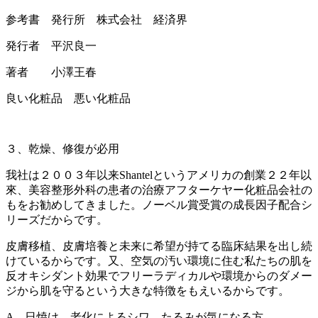
参考書 発行所 株式会社 経済界
発行者 平沢良一
著者 小澤王春
良い化粧品 悪い化粧品
３、乾燥、修復が必用
我社は２００３年以来Shantelというアメリカの創業２２年以
來、美容整形外科の患者の治療アフターケヤー化粧品会社の
もをお勧めしてきました。ノーベル賞受賞の成長因子配合シ
リーズだからです。
皮膚移植、皮膚培養と未来に希望が持てる臨床結果を出し続
けているからです。又、空気の汚い環境に住む私たちの肌を
反オキシダント効果でフリーラディカルや環境からのダメー
ジから肌を守るという大きな特徴をもえいるからです。
A 日焼け、老化によるシワ、たるみが気になる方。