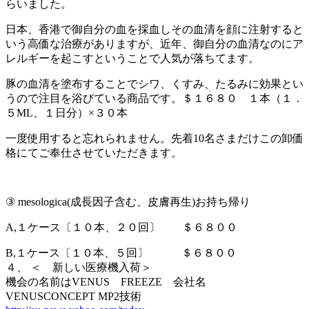
らいました。
日本、香港で御自分の血を採血しその血清を顔に注射すると
いう高価な治療がありますが、近年、御自分の血清なのにア
レルギーを起こすということで人気が落ちてます。
豚の血清を塗布することでシワ、くすみ、たるみに効果とい
うので注目を浴びている商品です。＄１６８０ １本（１．
５ML、１日分）×３０本
一度使用すると忘れられません。先着10名さまだけこの卸価
格にてご奉仕させていただきます。
③ mesologica(成長因子含む、皮膚再生)お持ち帰り
A,１ケース〔１０本、２０回〕 ＄６８００
B,１ケース〔１０本、５回〕 ＄６８００
４、 ＜ 新しい医療機入荷＞
機会の名前はVENUS FREEZE 会社名
VENUSCONCEPT MP2技術