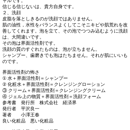
ャルです。
信じる信じないは、貴方自身です。
２、洗顔
皮脂を落としきるのが洗顔ではありません。
肌の油性，水性をバランスよくしてこそニキビや肌荒れを改
善してくれます。泡を立て、その泡でつつみ込むように洗顔
は、大間違いです。
その泡は界面活性剤です。
洗顔の質のすぐれたものは、泡が立ちません。
シャンプー、歯磨きでも泡はたちません。それが肌にいいも
のです。
界面活性剤の怖さ
① 水＋界面活性剤＝シャンプー
② 化粧水＋界面活性剤＝クレンジングローション
③ クリーム＋界面活性剤＝クレンジングクリーム
④ ジェル上の物質＋界面活性剤＝洗顔フォーム
参考書 発行所 株式会社 経済界
発行者 平沢良一
著者 小澤王春
良い化粧品 悪い化粧品