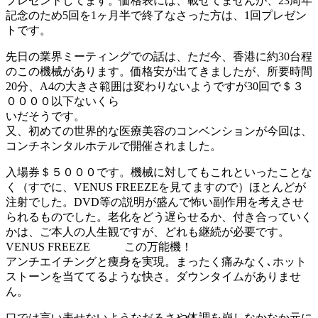
プレゼントしてます。価格表には、載せてませんが、23周年
記念のため5回を1ヶ月半で終了なさった方は、1回プレゼン
トです。
先日の業界ミーティングでの話は、ただ今、香港に約30台程
のこの機械があります。価格安が出てきましたが、所要時間
20分、A4の大きさ範囲は変わりないようですが30回で＄３
００００以下ないくら
いだそうです。
又、初めての世界的な医療美容のコンベンションが今回は、
コンチネンタルホテルで開催されました。
入場券＄５０００です。機械に対してもこれといったことな
く（すでに、VENUS FREEZEを見てますので）ほとんどが
注射でした。DVD等の説明が盛んで怖い副作用を考えさせ
られるものでした。老化をどう遅らせるか、付き合っていく
かは、ご本人の人生観ですが、どれも継続が必要です。
VENUS FREEZE この万能機！
アンチエイチングと痩身を実現。まったく痛みなく､ホット
ストーンを当ててるような快さ。ダウンタイムがありませ
ん。
口では言い表せないようなだるさや体調を崩しなかなか元に