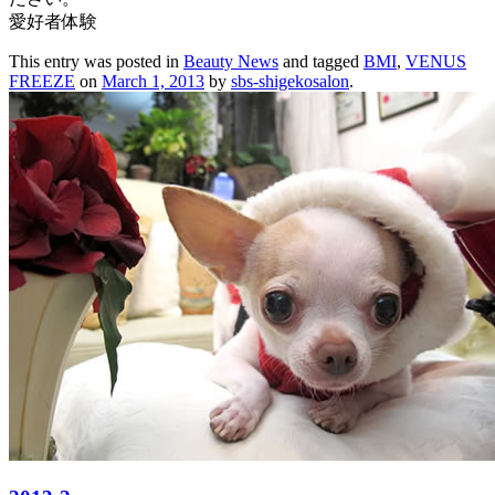
愛好者体験
This entry was posted in
Beauty News
and tagged
BMI
,
VENUS
FREEZE
on
March 1, 2013
by
sbs-shigekosalon
.