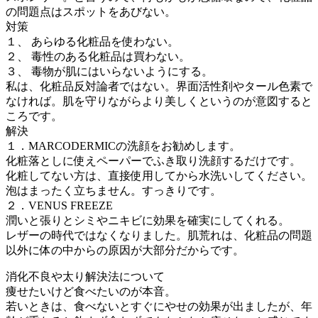
の問題点はスポットをあびない。
対策
１、 あらゆる化粧品を使わない。
２、 毒性のある化粧品は買わない。
３、 毒物が肌にはいらないようにする。
私は、化粧品反対論者ではない。界面活性剤やタール色素で
なければ。肌を守りながらより美しくというのが意図すると
ころです。
解決
１．MARCODERMICの洗顔をお勧めします。
化粧落としに使えペーパーでふき取り洗顔するだけです。
化粧してない方は、直接使用してから水洗いしてください。
泡はまったく立ちません。すっきりです。
２．VENUS FREEZE
潤いと張りとシミやニキビに効果を確実にしてくれる。
レザーの時代ではなくなりました。肌荒れは、化粧品の問題
以外に体の中からの原因が大部分だからです。
消化不良や太り解決法について
痩せたいけど食べたいのが本音。
若いときは、食べないとすぐにやせの効果が出ましたが、年