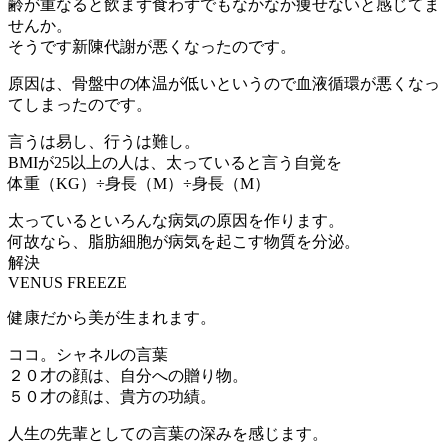
齢が重なると飲まず食わずでもなかなか痩せないと感じてま
せんか。
そうです新陳代謝が悪くなったのです。
原因は、骨盤中の体温が低いというので血液循環が悪くなっ
てしまったのです。
言うは易し、行うは難し。
BMIが25以上の人は、太っていると言う自覚を
体重（KG）÷身長（M）÷身長（M）
太っているといろんな病気の原因を作ります。
何故なら、脂肪細胞が病気を起こす物質を分泌。
解決
VENUS FREEZE
健康だから美が生まれます。
ココ。シャネルの言葉
２０才の顔は、自分への贈り物。
５０才の顔は、貴方の功績。
人生の先輩としての言葉の深みを感じます。