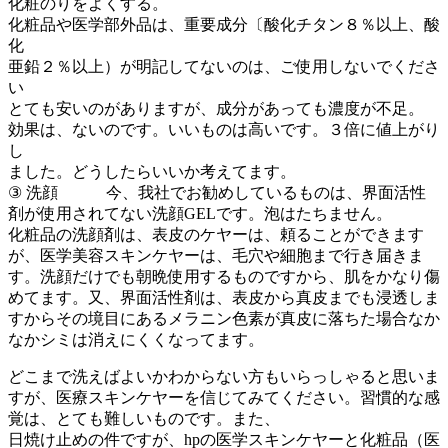
化粧のりをよくする。
化粧品や医学部外品は、重要成分〔酸化チタン８％以上、酸
化
亜鉛２％以上）が明記してないのは、ご使用しないでくださ
い
とても安いのがありますが、成分があっても濃度が不足。
効果は、ないのです。いいものは高いです。３倍に値上がり
し
ました。どうしたらいいか考えてます。
③ 洗顔 今、我社でお勧めしているものは、界面活性
剤が使用されてない洗顔GELです。泡はたちません。
化粧品の洗顔剤は、表皮のケヤーは、頼ることができます
が、医学美容スキンケヤーは、毛穴や細胞まで行き届きま
す。洗顔だけでも朝晩使用するものですから、肌をかなり傷
めてます。又、界面活性剤は、表皮から真皮までも浸透しま
すからその境目にあるメラニン色素が真皮に落ちた場合なか
なかシミは消えにくくなってます。
どこまで洗えばよいかわからない方もいらっしゃると思いま
すが、医療スキンケヤーを信じてみてください。習慣的な感
覚は、とても難しいものです。また、
日焼け止めの件ですが、hpの医学スキンケヤーと化粧品（医