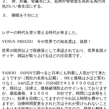
２、 肺、肝臓、腎臓等に又、筋肉や骨密度を高める為の消
化のいい食生活にする。
３、 睡眠を十分にと
レザーの時代を塗り替える時代が来ました。
VENUS FREEZE! 今や世界での知名度は、抜群！
世界20箇所以上で医療器として承認されており、世界各国メ
ディヤ、雑誌が取り上げるほどの注目度です。
YAHOO JAPANで調べると日本にも到着し人気がでて来た
ようですが（我社の名前も記載）、HKと価格はさほど変わ
りなく、A4の広さで20－25分6回で￥１６７０００ほどで
す。我社は、法律上、価格破壊防止のサインをしております
が、最低価格、＄１０００ 30分です。時間には余裕をく
ださい。効果を目標にしてますのでそれ以上時間を費やして
ますが、治療時間変更をされた方はそれが受けられないこと
もあります何故なら次の方がお待ちですので。簡単な整体も