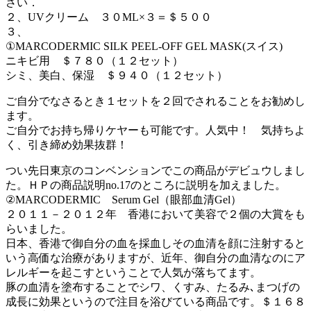
さい．
２、UVクリーム ３０ML×３＝＄５００
３、
①MARCODERMIC SILK PEEL-OFF GEL MASK(スイス)
ニキビ用 ＄７８０（１２セット）
シミ、美白、保湿 ＄９４０（１２セット）
ご自分でなさるとき１セットを２回でされることをお勧めし
ます。
ご自分でお持ち帰りケヤーも可能です。人気中！ 気持ちよ
く、引き締め効果抜群！
つい先日東京のコンベンションでこの商品がデビュウしまし
た。ＨＰの商品説明no.17のところに説明を加えました。
②MARCODERMIC Serum Gel（眼部血清Gel）
２０１１－２０１２年 香港において美容で２個の大賞をも
らいました。
日本、香港で御自分の血を採血しその血清を顔に注射すると
いう高価な治療がありますが、近年、御自分の血清なのにア
レルギーを起こすということで人気が落ちてます。
豚の血清を塗布することでシワ、くすみ、たるみ､まつげの
成長に効果というので注目を浴びている商品です。＄１６８