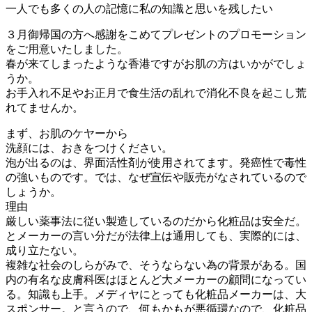
一人でも多くの人の記憶に私の知識と思いを残したい
３月御帰国の方へ感謝をこめてプレゼントのプロモーション
をご用意いたしました。
春が来てしまったような香港ですがお肌の方はいかがでしょ
うか。
お手入れ不足やお正月で食生活の乱れで消化不良を起こし荒
れてませんか。
まず、お肌のケヤーから
洗顔には、おきをつけください。
泡が出るのは、界面活性剤が使用されてます。発癌性で毒性
の強いものです。では、なぜ宣伝や販売がなされているので
しょうか。
理由
厳しい薬事法に従い製造しているのだから化粧品は安全だ。
とメーカーの言い分だが法律上は通用しても、実際的には、
成り立たない。
複雑な社会のしらがみで、そうならない為の背景がある。国
内の有名な皮膚科医はほとんど大メーカーの顧問になってい
る。知識も上手。メディヤにとっても化粧品メーカーは、大
スポンサー。と言うので、何もかもが悪循環なので、化粧品