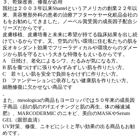
３、乾燥改善、修復が必用
我社は２００３年以来Shantelというアメリカの創業２２年以
來、美容整形外科の患者の治療アフターケヤー化粧品会社の
もをお勧めしてきました。ノーベル賞受賞の成長因子配合シ
リーズだからです。
皮膚移植、皮膚培養と未来に希望が持てる臨床結果を出し続
けているからです。又、空気の汚い環境に住む私たちの肌を
反オキシダント効果でフリーラディカルや環境からのダメー
ジから肌を守るという大きな特徴をもえいるからです。
A 日焼け、老化によるシワ、たるみが気になる方。
B 肌を傷つけずに張りやみずみずしい肌を作りたい方。
C 若々しい肌を安全で負担をかけずに作りたい方。
D ファンデーションに依存しない健康肌を作りたい方。
細胞修復に欠かせない商品です
。
また、mesologicaの商品もヨーロッパでは５０年來の成長因
子商品（顔の肌のｱﾝﾁエイチングと肌の再生、体の極速減
肥）、MARCODERMIC のニキビ、美白のMASKやSerum
GEL（眼部血清）
UV対策、修復、ニキビにシミと早い効果の出る商品もお勧
めです。