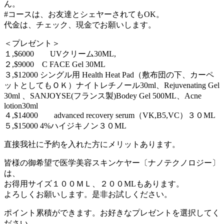
ん。
#コースは、お友達とシェヤーされてもOK。
代金は、チェック、現金でお願いします。
＜プレゼント＞
１,$6000 UVクリーム30ML,
２,$9000 C FACE Gel 30ML
３,$12000 シングル用 Health Heat Pad（敷布団の下、カーペ
ットとしてもＯＫ）ナイトレチノール30ml、Rejuvenating Gel
30ml 、SANJOYSE(フランス製)Bodey Gel 500ML、Acne
lotion30ml
４,$14000 advanced recovery serum（VK,B5,VC）３０ML
５,$15000 4%ハイジキノン３０ML
直接我社に予約を入れた方にメリットあります。
皆様の御希望で医学美容スキンケヤー〔ナノテクノロジー〕
は、
お得用サイズ１００ＭＬ、２００MLもあります。
よろしくお願いします。是非お試しください。
ポイント累積ができます。お好きなプレゼントを選択してく
ださい。