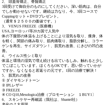
2、 頭蓋骨矯正、脊髄矯正
3回受けて御自分のものにしてください。深い筋肉は、自分
でしか動かせないです。継続は力なり。今、3回コースで
Cuppingセット＋DVDプレゼント。
（通常＄２５００の価値です。）
3、 VENUS FREEZE（医療機）
USA,ヨーロッパ等20カ国で人気中
体の下腹部の体温を上げることにより湿気を取り、痩身、体
を軽く、関節の痛み取り、筋肉痛取り、脂肪分解し、コラー
ゲンを再生、サイズダウン！、肌荒れ改善、にきびの凹凸改
善。
4、 ウイルス性シミ取り
体温と環境の湿気で増え続ける出ているしみ。触れると少し
でこぼこしています。ほくろもOKです。思い切っていかが
ですか。なくなると若返りの元です。1回の治療で解決！
5、 肌荒れの改善
① ダイヤモンドトーン
② IPLレザー
③ FREEZE
④ CO Q10,Mesologica治療（プロモーション １BUY1〕
6、 スキンケヤー再確認（我社は、Shantel社）
老化の７大原因