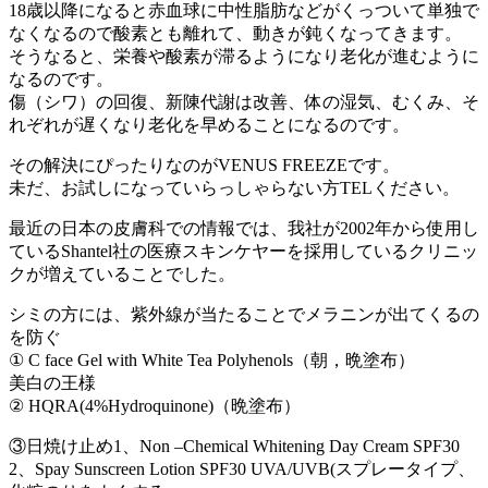
18歳以降になると赤血球に中性脂肪などがくっついて単独で
なくなるので酸素とも離れて、動きが鈍くなってきます。
そうなると、栄養や酸素が滞るようになり老化が進むように
なるのです。
傷（シワ）の回復、新陳代謝は改善、体の湿気、むくみ、そ
れぞれが遅くなり老化を早めることになるのです。
その解決にぴったりなのがVENUS FREEZEです。
未だ、お試しになっていらっしゃらない方TELください。
最近の日本の皮膚科での情報では、我社が2002年から使用し
ているShantel社の医療スキンケヤーを採用しているクリニッ
クが増えていることでした。
シミの方には、紫外線が当たることでメラニンが出てくるの
を防ぐ
① C face Gel with White Tea Polyhenols（朝，晩塗布）
美白の王様
② HQRA(4%Hydroquinone)（晩塗布）
③日焼け止め1、Non –Chemical Whitening Day Cream SPF30
2、Spay Sunscreen Lotion SPF30 UVA/UVB(スプレータイプ、