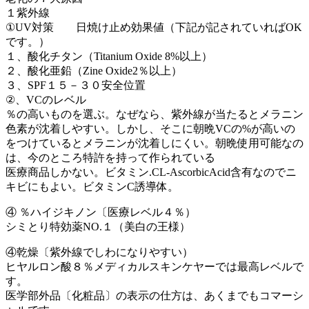
１紫外線
①UV対策 日焼け止め効果値（下記が記されていればOK
です。）
１、酸化チタン（Titanium Oxide 8%以上）
２、酸化亜鉛（Zine Oxide2％以上）
３、SPF１５－３０安全位置
②、VCのレベル
％の高いものを選ぶ。なぜなら、紫外線が当たるとメラニン
色素が沈着しやすい。しかし、そこに朝晩VCの%が高いの
をつけているとメラニンが沈着しにくい。朝晩使用可能なの
は、今のところ特許を持って作られている
医療商品しかない。ビタミン.CL-AscorbicAcid含有なのでニ
キビにもよい。ビタミンC誘導体。
④ ％ハイジキノン〔医療レベル４％）
シミとり特効薬NO.１（美白の王様）
④乾燥〔紫外線でしわになりやすい）
ヒヤルロン酸８％メディカルスキンケヤーでは最高レベルで
す。
医学部外品〔化粧品〕の表示の仕方は、あくまでもコマーシ