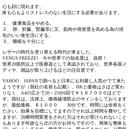
心も顔に現れます。
体も心もよりストレスのない生活にする必要があります。
１、 健康食品をやめる。
２、 肺、肝臓、腎臓等に又、筋肉や骨密度を高める為の消
化のいい食生活にする。
３、 睡眠を十分にと
レザーの時代を塗り替える時代が来ました。
VENUS FREEZE! 今や世界での知名度は、抜群！
世界20箇所以上で医療器として承認されており、世界各国メ
ディヤ、雑誌が取り上げるほどの注目度です。
YAHOO JAPANで調べると日本にも到着し人気がでて来た
ようですが（我社の名前も記載）、HKと価格はさほど変わ
りなく、A4の広さで20－25分6回で￥１６７０００ほどで
す。我社は、法律上、価格破壊防止のサインをしております
が、最低価格、＄１０００ 30分です。時間には余裕をく
ださい。効果を目標にしてますのでそれ以上時間を費やして
ますが、治療時間変更をされた方はそれが受けられないこと
もあります何故なら次の方がお待ちですので。簡単な整体も