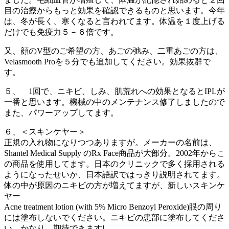
目の治療からもっと効果を確認できるものと思います。今年
は、冬が長く、寒くなると言われてます。体温を１度上げる
だけでも免疫力５－６倍です。
又、顔のV型のご希望の方、あごの弛み、二重あごの方は、
Velasmooth Proを５分でも追加してください。効果抜群で
す。
５、 1回で、ニキビ、しみ、肌荒れへの効果となるとIPLが
一番と思います。機械の中のメンテナンス修了しましたので
また、パワーアップしてます。
６、＜スキンケヤー＞
正規の入れ物になりつつありますが。メーカーの名前は、
Shantel Medical Supply のRx Face商品が大部分。2002年からこ
の商品を使用してます。日本のクリニックで多く採用される
ようになったせいか、日本語訳ではっきり説明されてます。
体の中が原因のニキビの方が増えてますが、新しいスキンケ
ヤー
Acne treatment lotion (with 5% Micro Benzoyl Peroxide)眼の周り
には塗布しないでください。ニキビの患部に塗布してくださ
い。かなり、期待できます!.