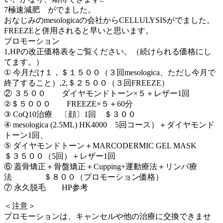
7極速減肥 がでました。
おなじみのmesologicaの会社からCELLULYSISがでました。
FREEZEと併用されると早いと思います。
プロモーション
1,HPの改正価格表をご覧ください。（続けられる価格にし
てます。）
① 今月だけ１，＄１５００（３回mesologica、ただし今月で
終了すること）,2,＄２５００（３回FREEZE）
② ３５００ ダイヤモンドトーン×５＋レザー1回
②＄５０００ FREEZE×５＋60分
③ CoQ10治療 〔顔〕1回 ＄３００
④ mesologica (2.5ML) HK4000 5回コース）＋ダイヤモンド
トーン1回、
⑤ ダイヤモンドトーン＋MARCODERMIC GEL MASK
＄３５００（5回）＋レザー1回
⑥ 蓋骨矯正＋骨盤矯正＋Cupping+運動療法＋リンパ療
法 ＄８００（プロモーション価格）
⑦ 永久脱毛 HP参考
＜注意＞
プロモーションは、キャンセルや他の治療に交換できませ