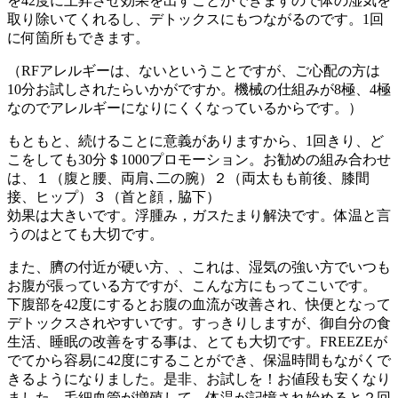
を42度に上昇させ効果を出すことができますので体の湿気を
取り除いてくれるし、デトックスにもつながるのです。1回
に何箇所もできます。
（RFアレルギーは、ないということですが、ご心配の方は
10分お試しされたらいかがですか。機械の仕組みが8極、4極
なのでアレルギーになりにくくなっているからです。）
もともと、続けることに意義がありますから、1回きり、ど
こをしても30分＄1000プロモーション。お勧めの組み合わせ
は、１（腹と腰、両肩､二の腕）２（両太もも前後、膝間
接、ヒップ）３（首と顔，脇下）
効果は大きいです。浮腫み，ガスたまり解決です。体温と言
うのはとても大切です。
また、臍の付近が硬い方、、これは、湿気の強い方でいつも
お腹が張っている方ですが、こんな方にもってこいです。
下腹部を42度にするとお腹の血流が改善され、快便となって
デトックスされやすいです。すっきりしますが、御自分の食
生活、睡眠の改善をする事は、とても大切です。FREEZEが
でてから容易に42度にすることができ、保温時間もながくで
きるようになりました。是非、お試しを！お値段も安くなり
ました。毛細血管が増殖して、体温が記憶され始めると２回