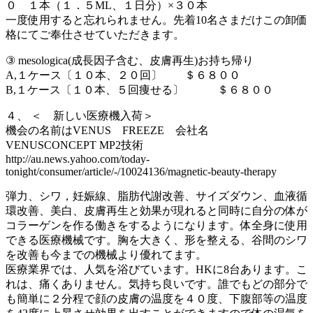
０ １本（１．５ML、１日分）×３０本
一度使用すると忘れられません。先着10名さまだけこの卸価
格にてご奉仕させていただきます。
③ mesologica(成長因子含む、皮膚再生)お持ち帰り
A,１ケース〔１０本、２０回〕 ＄６８００
B,１ケース〔１０本、５回痩せる〕 ＄６８００
４、 ＜ 新しい医療機入荷＞
機会の名前はVENUS FREEZE 会社名
VENUSCONCEPT MP2技術
http://au.news.yahoo.com/today-
tonight/consumer/article/-/10024136/magnetic-beauty-therapy
弾力、シワ，妊娠線、脂肪代謝改善、サイズダウン、血液循
環改善、美白、皮膚再生と効果が現れると同時に自分の体が
コラーゲンを作る働きをするようになります。体全身に使用
できる医療機械です。胸を大きく、形を整える、谷間のシワ
を改善も今までの機械より優れてます。
医療業界では、人気を浴びています。HKに8台あります。こ
れは、痛くありません。気持ち良いです。誰でもどの部分で
も簡単に２分程で顔の皮膚の温度を４０度、下腹部等の温度