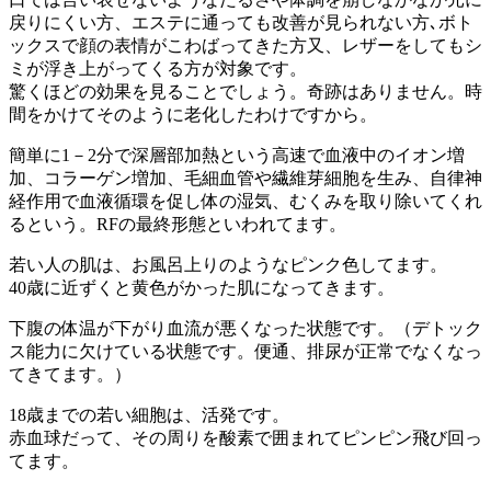
戻りにくい方、エステに通っても改善が見られない方､ボト
ックスで顔の表情がこわばってきた方又、レザーをしてもシ
ミが浮き上がってくる方が対象です。
驚くほどの効果を見ることでしょう。奇跡はありません。時
間をかけてそのように老化したわけですから。
簡単に1－2分で深層部加熱という高速で血液中のイオン増
加、コラーゲン増加、毛細血管や繊維芽細胞を生み、自律神
経作用で血液循環を促し体の湿気、むくみを取り除いてくれ
るという。RFの最終形態といわれてます。
若い人の肌は、お風呂上りのようなピンク色してます。
40歳に近ずくと黄色がかった肌になってきます。
下腹の体温が下がり血流が悪くなった状態です。（デトック
ス能力に欠けている状態です。便通、排尿が正常でなくなっ
てきてます。）
18歳までの若い細胞は、活発です。
赤血球だって、その周りを酸素で囲まれてピンピン飛び回っ
てます。