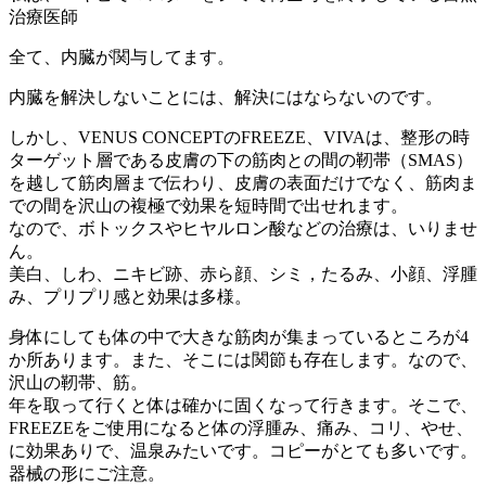
治療医師
全て、内臓が関与してます。
内臓を解決しないことには、解決にはならないのです。
しかし、VENUS CONCEPTのFREEZE、VIVAは、整形の時
ターゲット層である皮膚の下の筋肉との間の靭帯（SMAS）
を越して筋肉層まで伝わり、皮膚の表面だけでなく、筋肉ま
での間を沢山の複極で効果を短時間で出せれます。
なので、ボトックスやヒヤルロン酸などの治療は、いりませ
ん。
美白、しわ、ニキビ跡、赤ら顔、シミ，たるみ、小顔、浮腫
み、プリプリ感と効果は多様。
身体にしても体の中で大きな筋肉が集まっているところが4
か所あります。また、そこには関節も存在します。なので、
沢山の靭帯、筋。
年を取って行くと体は確かに固くなって行きます。そこで、
FREEZEをご使用になると体の浮腫み、痛み、コリ、やせ、
に効果ありで、温泉みたいです。コピーがとても多いです。
器械の形にご注意。