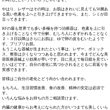
やはり、レザーはその時は、お肌はきれいに見えても50層あ
る黒い色素を上へと引き上げてきますから、また、シミが目
立ってきます。
RFの最も世界でも多い多極を持つ治療器は、色素を上に引
き上げることなく中で分解、むしろ人にきずかれることなく
２－３日以降はさらにお肌は、ゆで卵の皮をむいたようで
す。プリプリお肌。
もうこんな器械が生まれたという事は、レザー、ボトック
ス、整形は少くなりつつあると思われます。今までどんな美
容医療器械より効果が早いです。目に見えて毎日鏡を見てい
たいほどです。自分の老化に気づかされるとともに若返りを
実感できます。
皆様はご自分の老化とどう向かい合われますか。
もちろん、生活習慣改善、食の改善、精神の安定は必須で
す。
いろんな悩みをお持ちの方ご相談受けます。
内臓の健康からお考えになられた方がいつまでも美しくいら