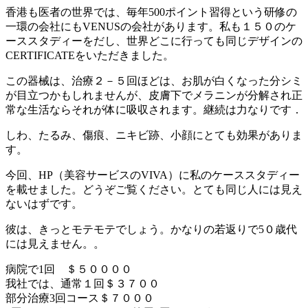
香港も医者の世界では、毎年500ポイント習得という研修の
一環の会社にもVENUSの会社があります。私も１５０のケ
ーススタディーをだし、世界どこに行っても同じデザインの
CERTIFICATEをいただきました。
この器械は、治療２－５回ほどは、お肌が白くなった分シミ
が目立つかもしれませんが、皮膚下でメラニンが分解され正
常な生活ならそれが体に吸収されます。継続は力なりです．
しわ、たるみ、傷痕、ニキビ跡、小顔にとても効果がありま
す。
今回、HP（美容サービスのVIVA）に私のケーススタディー
を載せました。どうぞご覧ください。とても同じ人には見え
ないはずです。
彼は、きっとモテモテでしょう。かなりの若返りで5０歳代
には見えません。。
病院で1回 ＄５００００
我社では、通常１回＄３７００
部分治療3回コース＄７０００