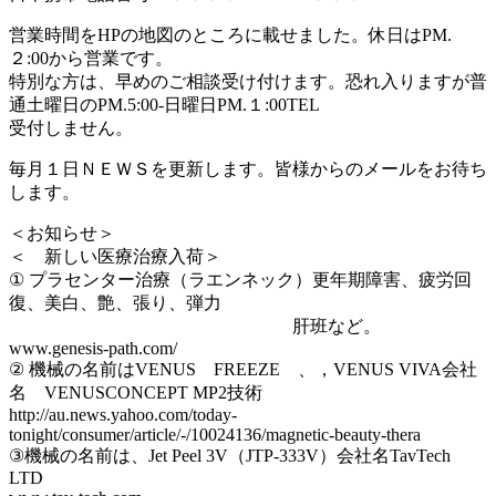
営業時間をHPの地図のところに載せました。休日はPM.
２:00から営業です。
特別な方は、早めのご相談受け付けます。恐れ入りますが普
通土曜日のPM.5:00-日曜日PM.１:00TEL
受付しません。
毎月１日ＮＥＷＳを更新します。皆様からのメールをお待ち
します。
＜お知らせ＞
＜ 新しい医療治療入荷＞
① プラセンター治療（ラエンネック）更年期障害、疲労回
復、美白、艶、張り、弾力
肝班など。
www.genesis-path.com/
② 機械の名前はVENUS FREEZE 、，VENUS VIVA会社
名 VENUSCONCEPT MP2技術
http://au.news.yahoo.com/today-
tonight/consumer/article/-/10024136/magnetic-beauty-thera
③機械の名前は、Jet Peel 3V（JTP-333V）会社名TavTech
LTD