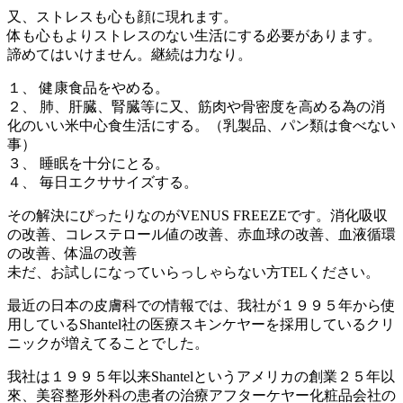
又、ストレスも心も顔に現れます。
体も心もよりストレスのない生活にする必要があります。
諦めてはいけません。継続は力なり。
１、 健康食品をやめる。
２、 肺、肝臓、腎臓等に又、筋肉や骨密度を高める為の消
化のいい米中心食生活にする。（乳製品、パン類は食べない
事）
３、 睡眠を十分にとる。
４、 毎日エクササイズする。
その解決にぴったりなのがVENUS FREEZEです。消化吸収
の改善、コレステロール値の改善、赤血球の改善、血液循環
の改善、体温の改善
未だ、お試しになっていらっしゃらない方TELください。
最近の日本の皮膚科での情報では、我社が１９９５年から使
用しているShantel社の医療スキンケヤーを採用しているクリ
ニックが増えてることでした。
我社は１９９５年以来Shantelというアメリカの創業２５年以
來、美容整形外科の患者の治療アフターケヤー化粧品会社の