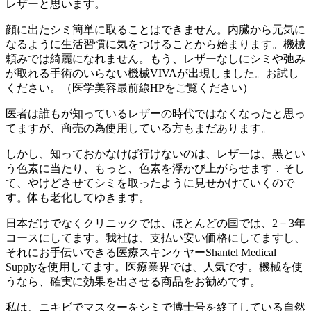
レザーと思います。
顔に出たシミ簡単に取ることはできません。内臓から元気に
なるように生活習慣に気をつけることから始まります。機械
頼みでは綺麗になれません。もう、レザーなしにシミや弛み
が取れる手術のいらない機械VIVAが出現しました。お試し
ください。（医学美容最前線HPをご覧ください）
医者は誰もが知っているレザーの時代ではなくなったと思っ
てますが、商売の為使用している方もまだあります。
しかし、知っておかなけば行けないのは、レザーは、黒とい
う色素に当たり、もっと、色素を浮かび上がらせます．そし
て、やけどさせてシミを取ったように見せかけていくので
す。体も老化してゆきます。
日本だけでなくクリニックでは、ほとんどの国では、2－3年
コースにしてます。我社は、支払い安い価格にしてますし、
それにお手伝いできる医療スキンケヤーShantel Medical
Supplyを使用してます。医療業界では、人気です。機械を使
うなら、確実に効果を出させる商品をお勧めです。
私は、ニキビでマスターをシミで博士号を終了している自然