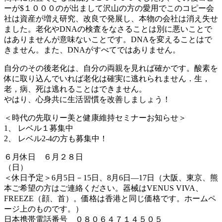
ーが$１０００のが出まして沢山の方の愛用でこのコピー会
社は資産が増え研究、改良で発展し、本物の会社は消え失せ
ました。老化やDNAの検査をなさることは別に悪いことで
はありませんが意味ないことです。DNAを変えることはで
きません。また、DNAがすべてではありません。
自分のその後老化は、自分の両親を見れば確かです。酸素を
体に取り込んでいれば老化は確実に逃れられません．生，
老，病、死は逃れることはできません。
やはり、心身共に生活習慣を改善しましょう！
＜時代の先取りー美と健康維持セミナーお知らせ＞
1、 レベル１募集中
2、 レベル2-4の方も募集中！
６月休日 ６月２８日
（日）
＜休日予定＞6月5日－15日、8月6日―17日（大阪、東京、熊
本ご希望の方はご連絡ください。器械はVENUS VIVA、
FREEZE（顔、首）。価格は香港と同じ価格です。ホームペ
ージ上のものです。）
日本携帯電話番号 ０８０６４７１４５０５