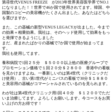
第④世代VENUS FREEZE が2013年世界美容医学界でNO.1
になりました！！世界で46か国で使用されてます。韓国、中
国製のコピーの美容機がたくさん出ました。あなたはどちら
を選びますか。
また、この器械の新型VENUS LEGACYが出ました。今まで
の効果＋相乗効果。我社は、そのヘッド使用して効果をもっ
と発揮できるようにしました
まだ、産まれたばかりの器械で7か国で使用が始まってま
す。
我社も使用してます。
養和病院で1回２５分 ＄５０００以上他の医療グループで
プロモーション価格で１回２０分＄２８００ 香港中の看板
を見かけますよね。一番新しいのは第4世代（クリニックだ
け使用）、古い第1世代がミニバスの看板で30分＄１８８０
と美容用の器械がコマーシャルされているのを見られます。
わが社は第4世代クリニック用1回４０分 ＄１２００でただ
いま治療してます。よろしくお願いします。今コースをお買
い上げの方お得です！