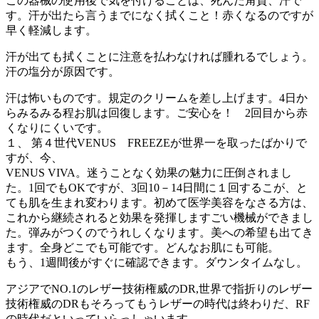
この器械の使用後で気を付けることは、死んだ角質、汗で
す。汗が出たら言うまでになく拭くこと！赤くなるのですが
早く軽減します。
汗が出ても拭くことに注意を払わなければ腫れるでしょう。
汗の塩分が原因です。
汗は怖いものです。規定のクリームを差し上げます。4日か
らみるみる程お肌は回復します。ご安心を！ 2回目から赤
くなりにくいです。
１、 第４世代VENUS FREEZEが世界一を取ったばかりで
すが、今、
VENUS VIVA。迷うことなく効果の魅力に圧倒されまし
た。1回でもOKですが、3回10－14日間に１回するこが、と
ても肌を生まれ変わります。初めて医学美容をなさる方は、
これから継続されると効果を発揮しますごい機械ができまし
た。弾みがつくのでうれしくなります。美への希望も出てき
ます。全身どこでも可能です。どんなお肌にも可能。
もう、1週間後がすぐに確認できます。ダウンタイムなし。
アジアでNO.1のレザー技術権威のDR,世界で指折りのレザー
技術権威のDRもそろってもうレザーの時代は終わりだ、RF
の時代だといっていらっしゃいます。