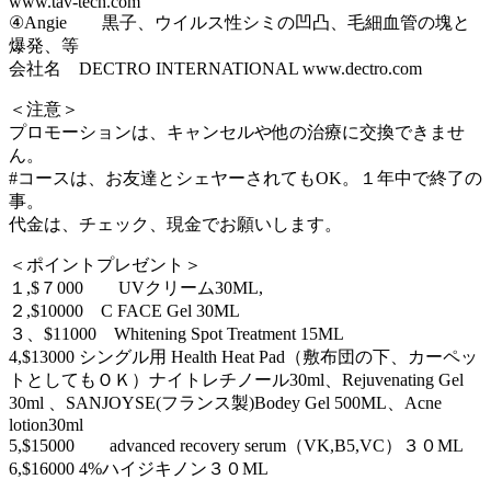
www.tav-tech.com
④Angie 黒子、ウイルス性シミの凹凸、毛細血管の塊と
爆発、等
会社名 DECTRO INTERNATIONAL www.dectro.com
＜注意＞
プロモーションは、キャンセルや他の治療に交換できませ
ん。
#コースは、お友達とシェヤーされてもOK。１年中で終了の
事。
代金は、チェック、現金でお願いします。
＜ポイントプレゼント＞
１,$７000 UVクリーム30ML,
２,$10000 C FACE Gel 30ML
３、$11000 Whitening Spot Treatment 15ML
4,$13000 シングル用 Health Heat Pad（敷布団の下、カーペッ
トとしてもＯＫ）ナイトレチノール30ml、Rejuvenating Gel
30ml 、SANJOYSE(フランス製)Bodey Gel 500ML、Acne
lotion30ml
5,$15000 advanced recovery serum（VK,B5,VC）３０ML
6,$16000 4%ハイジキノン３０ML