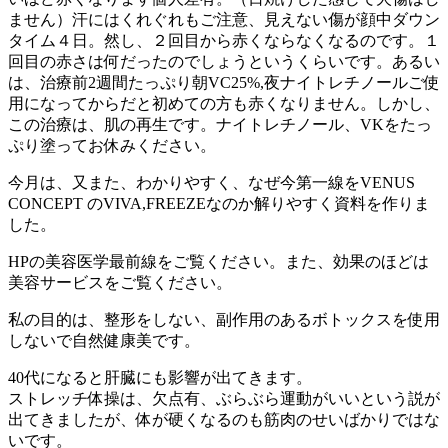
ません）汗にはくれぐれもご注意、見えない傷が顔中ダウン
タイム４日。然し、２回目から赤くならなくなるのです。１
回目の赤さは何だったのでしょうというくらいです。あるい
は、治療前2週間たっぷり朝VC25%,夜ナイトレチノールご使
用になってからだと初めての方も赤くなりません。しかし、
この治療は、肌の再生です。ナイトレチノール、VKをたっ
ぷり塗ってお休みください。
今月は、又また、わかりやすく、なぜ今第一線をVENUS
CONCEPT のVIVA,FREEZEなのか解りやすく資料を作りま
した。
HPの美容医学最前線をご覧ください。また、効果のほどは
美容サービスをご覧ください。
私の目的は、整形をしない、副作用のあるボトックスを使用
しないで自然健康美です。
40代になると肝臓にも影響が出てきます。
ストレッチ体操は、欠点有、ぶらぶら運動がいいという説が
出てきましたが、体が硬くなるのも筋肉のせいばかりではな
いです。