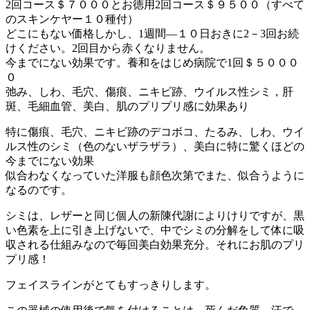
2回コース＄７０００とお徳用2回コース＄９５００（すべて
のスキンケヤー１０種付）
どこにもない価格しかし、1週間―１０日おきに2－3回お続
けください。2回目から赤くなりません。
今までにない効果です。養和をはじめ病院で1回＄５０００
０
弛み、しわ、毛穴、傷痕、ニキビ跡、ウイルス性シミ，肝
斑、毛細血管、美白、肌のプリプリ感に効果あり
特に傷痕、毛穴、ニキビ跡のデコボコ、たるみ、しわ、ウイ
ルス性のシミ（色のないザラザラ）、美白に特に驚くほどの
今までにない効果
似合わなくなっていた洋服も顔色次第でまた、似合うように
なるのです。
シミは、レザーと同じ個人の新陳代謝によりけりですが、黒
い色素を上に引き上げないで、中でシミの分解をして体に吸
収される仕組みなので毎回美白効果充分。それにお肌のプリ
プリ感！
フェイスラインがとてもすっきりします。