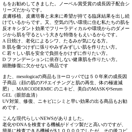
もをお勧めしてきました。ノーベル賞受賞の成長因子配合シ
リーズだからです。
皮膚移植、皮膚培養と未来に希望が持てる臨床結果を出し続
けているからです。又、空気の汚い環境に住む私たちの肌を
反オキシダント効果でフリーラディカルや環境からのダメー
ジから肌を守るという大きな特徴をもえいるからです。
A 日焼け、老化によるシワ、たるみが気になる方。
B 肌を傷つけずに張りやみずみずしい肌を作りたい方。
C 若々しい肌を安全で負担をかけずに作りたい方。
D ファンデーションに依存しない健康肌を作りたい方。
細胞修復に欠かせない商品です
また、mesologicaの商品もヨーロッパでは５０年來の成長因
子商品（顔の肌のｱﾝﾁエイチングと肌の再生、体の極速減
肥）、MARCODERMIC のニキビ、美白のMASKやSerum
GEL（眼部血清）
UV対策、修復、ニキビにシミと早い効果の出る商品もお勧
めです。
こんな現代らしいNEWSがありました。
老化やDNAを検査する機械がドイツ製だと高いのですが、
簡単に検査できる機械が$１００００でしたが、その後コピ