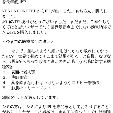
を長年使用中
VENUS CONCEPT からIPLが出ました。もちろん、購入し
ました。
沢山のTELありがとうございました。まだまだ、ご奉仕しな
くてはと思いレザーでなく世界最新今までにない効果納得で
きるIPLを購入しました。
＜今までの医療器との違い＞
１、 今まで、産毛のような細い毛はなかなか取れにくかっ
たのが、世界で初めてそこまで効果がある。と自慢。なぜな
ら、理論から言っても深さ違いの強い毛、うぶ毛に対する機
種2種。
２、 表面の老人班
３、 毛細血管
４、 薬を飲まなければいけないようなニキビ一撃効果
５、 お肌のトリートメント
5個のヘッドが独立しています。
シミの方は、シミによりIPLを専門家としてお断りすること
がありましたが、この器械は、ホルモン性シミまでには到達