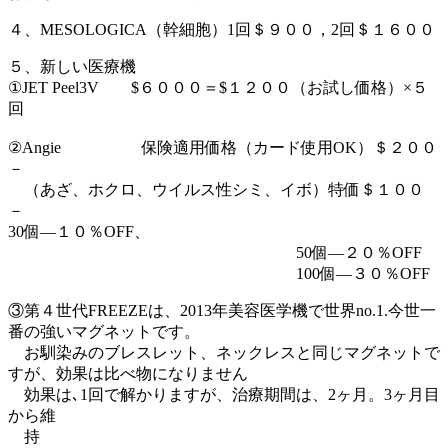
４、MESOLOGICA（幹細胞）1回＄９００，2回＄１６００
５、新しい医療機
①JET Peel3V $６０００＝$１２００（お試し価格）×５
回
②Angie 保険適用価格（カード使用OK）＄２００
－
（あざ、ホクロ、ウイルス性シミ、イボ）特価＄１００
－
30個―１０％OFF、
50個―２０％OFF
100個―３０％OFF
③第４世代FREEZEは、2013年美容医学機で世界no.1.今世一
番の強いマグネットです。
お馴染みのブレスレット、ネックレスと同じマグネットで
すが、効果は比べ物になりません
効果は､1回で解かりますが、治療期間は、2ヶ月。3ヶ月目
から維
持