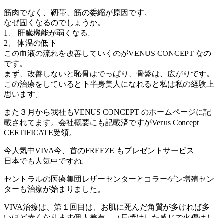
筋肉でなく、靭帯、筋の委縮が原因です。
なぜ固くなるのでしょうか。
1、 肝臓機能が弱くなる。
2、 体温の低下
この血液の流れを改善していくのがVENUS CONCEPT なの
です。
まず、改善しないと恥骨はでっぱり、骨盤は、広がりです。
この治療をしていると下半身美人になれると私は私の経験上
思います。
また３月から我社もVENUS CONCEPT のホームページに記
載されてます。会社概要にも記載済ですがVenus Concept
CERTIFICATE受領。
今人気中VIVA今、首のFREEZE もプレゼントサービス
日本でも人気中ですね。
セントラルの医療集団レザーセンターとコラーゲン増殖セン
ターも治療が始まりました。
VIVA治療は、第１回目は、お肌に死んだ角質が多ければ多
いほど赤くなります個人差有。（日焼けした感じで火傷はし