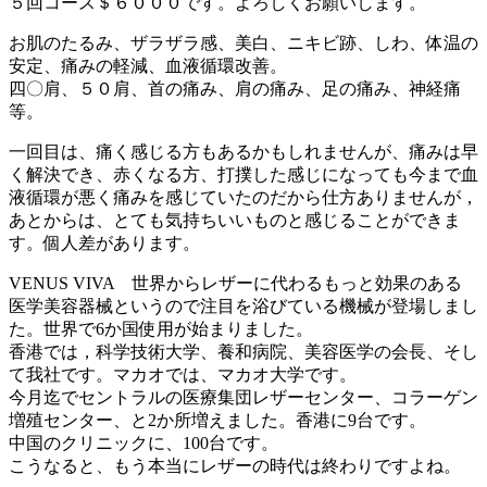
５回コース＄６０００です。よろしくお願いします。
お肌のたるみ、ザラザラ感、美白、ニキビ跡、しわ、体温の
安定、痛みの軽減、血液循環改善。
四〇肩、５０肩、首の痛み、肩の痛み、足の痛み、神経痛
等。
一回目は、痛く感じる方もあるかもしれませんが、痛みは早
く解決でき、赤くなる方、打撲した感じになっても今まで血
液循環が悪く痛みを感じていたのだから仕方ありませんが，
あとからは、とても気持ちいいものと感じることができま
す。個人差があります。
VENUS VIVA 世界からレザーに代わるもっと効果のある
医学美容器械というので注目を浴びている機械が登場しまし
た。世界で6か国使用が始まりました。
香港では，科学技術大学、養和病院、美容医学の会長、そし
て我社です。マカオでは、マカオ大学です。
今月迄でセントラルの医療集団レザーセンター、コラーゲン
増殖センター、と2か所増えました。香港に9台です。
中国のクリニックに、100台です。
こうなると、もう本当にレザーの時代は終わりですよね。