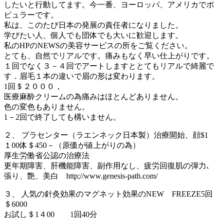
したいと行動してます。今一番、ヨーロッパ、アメリカでポ
ピュラーです。
私は、このたび日本の発展の責任者になりました。
学びたい人、個人でも団体でも大いに歓迎します。
私のHPのNEWSの美容サービスの所をご覧ください。
とても、自然でリアルです。痛みもなく早い仕上がりです。
１回でなく３－４回でアートしますととてもリアルで綺麗で
す．眉毛１本の違いで眉の形は変わります。
1回＄２０００，
医療麻酔クリームの為痛みはほとんどありません。
色の変色もありません。
1－2回で終了しても構いません。
２、 プラセンター（ラエンネック日本製）治療開始、顔$1
１00体＄450－（原価が値上がりの為）
厚生労働省公認の治療法
更年期障害、肝機能障害、副作用なし、疲労回復肌の弾力､
張り、艶、美白 http;//www.genesis-path.com/
３、 人気の針灸効果のマグネット効果のNEW FREEZE5回
＄6000
お試し＄1４00 1回40分