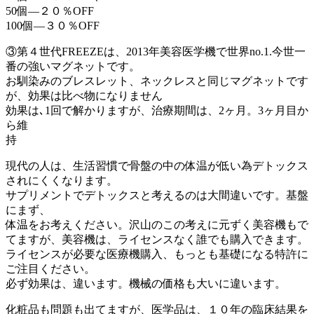
50個―２０％OFF
100個―３０％OFF
③第４世代FREEZEは、2013年美容医学機で世界no.1.今世一
番の強いマグネットです。
お馴染みのブレスレット、ネックレスと同じマグネットです
が、効果は比べ物になりません
効果は､1回で解かりますが、治療期間は、2ヶ月。3ヶ月目か
ら維
持
現代の人は、生活習慣で骨盤の中の体温が低い為デトックス
されにくくなります。
サプリメントでデトックスと考えるのは大間違いです。基盤
にまず、
体温をお考えください。沢山のこの考えに元ずく美容機もで
てますが、美容機は、ライセンスなく誰でも購入できます。
ライセンスが必要な医療機購入、もっとも基礎になる特許に
ご注目ください。
必ず効果は、違います。機械の価格も大いに違います。
化粧品も問題も出てますが、医学品は、１０年の臨床結果を