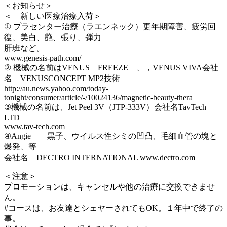
＜お知らせ＞
＜ 新しい医療治療入荷＞
① プラセンター治療（ラエンネック）更年期障害、疲労回
復、美白、艶、張り、弾力
肝班など。
www.genesis-path.com/
② 機械の名前はVENUS FREEZE 、，VENUS VIVA会社
名 VENUSCONCEPT MP2技術
http://au.news.yahoo.com/today-
tonight/consumer/article/-/10024136/magnetic-beauty-thera
③機械の名前は、Jet Peel 3V（JTP-333V）会社名TavTech
LTD
www.tav-tech.com
④Angie 黒子、ウイルス性シミの凹凸、毛細血管の塊と
爆発、等
会社名 DECTRO INTERNATIONAL www.dectro.com
＜注意＞
プロモーションは、キャンセルや他の治療に交換できませ
ん。
#コースは、お友達とシェヤーされてもOK。１年中で終了の
事。