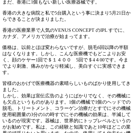
まだ、香港に1個もない新しい医療器械です。
香港の大きな病院と私で5台購入という事に決まり5月21日か
らできることが決まりました。
香港の医療業界で人気のVENUS CONCEPT のIPL すでに、
カナダ、アメリカで治療が始まってます。
価格は、以前とほぼ変わらないですが、脱毛6回以降の半額
はなくなります。しかし、こんな医療機でもどこよりお安
く、顔のケヤー1回で＄１４００ 5回で＄4４00です。今ま
でより刺激、痛みがかなり軽減し、美白すぐに実感できま
す。
皆様のおかげで医療機器の素晴らしいものばかり使用してき
ました。
しかし、効果は宣伝広告のようにばかりでなく、その機械に
も欠点というものがあります。1個の機械で1個のヘッドでの
脱毛、トリートメント、コラーゲン治療だとすでにその機械
使用範囲量の3分の1の時すでにその機械の効果は、半減して
いるのが現実です。器械は、世界的にトップレベルというの
がお勧めです。私は、この経験と知識であと10年ほどこの業