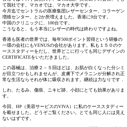
て我社です。マカオでは、マカオ大学です。
今月迄でセントラルの医療集団レザーセンター、コラーゲン
増殖センター、と2か所増えました。香港に9台です。
中国のクリニックに、100台です。
こうなると、もう本当にレザーの時代は終わりですよね。
香港も医者の世界では、毎年500ポイント習得という研修の
一環の会社にもVENUSの会社があります。私も１５０のケ
ーススタディーをだし、世界どこに行っても同じデザインの
CERTIFICATEをいただきました。
この器械は、治療２－５回ほどは、お肌が白くなった分シミ
が目立つかもしれませんが、皮膚下でメラニンが分解され正
常な生活ならそれが体に吸収されます。継続は力なりです．
しわ、たるみ、傷痕、ニキビ跡、小顔にとても効果がありま
す。
今回、HP（美容サービスのVIVA）に私のケーススタディー
を載せました。どうぞご覧ください。とても同じ人には見え
ないはずです。