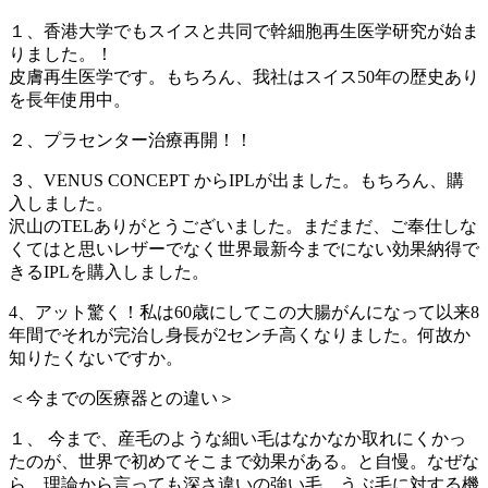
１、香港大学でもスイスと共同で幹細胞再生医学研究が始ま
りました。！
皮膚再生医学です。もちろん、我社はスイス50年の歴史あり
を長年使用中。
２、プラセンター治療再開！！
３、VENUS CONCEPT からIPLが出ました。もちろん、購
入しました。
沢山のTELありがとうございました。まだまだ、ご奉仕しな
くてはと思いレザーでなく世界最新今までにない効果納得で
きるIPLを購入しました。
4、アット驚く！私は60歳にしてこの大腸がんになって以来8
年間でそれが完治し身長が2センチ高くなりました。何故か
知りたくないですか。
＜今までの医療器との違い＞
１、 今まで、産毛のような細い毛はなかなか取れにくかっ
たのが、世界で初めてそこまで効果がある。と自慢。なぜな
ら、理論から言っても深さ違いの強い毛、うぶ毛に対する機