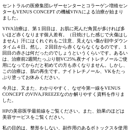
セントラルの医療集団レザーセンターとコラーゲン増殖セン
ターもVENUS CONCEPT の機械VIVAによる治療が始まり
ました。
VIVA治療は、第１回目は、お肌に死んだ角質が多ければ多
いほど赤くなります個人差有。（日焼けした感じで火傷はし
ません）汗にはくれぐれもご注意、見えない傷が顔中ダウン
タイム４日。然し、２回目から赤くならなくなるのです。１
回目の赤さは何だったのでしょうというくらいです。あるい
は、治療前2週間たっぷり朝VC25%,夜ナイトレチノールご使
用になってからだと初めての方も赤くなりません。しかし、
この治療は、肌の再生です。ナイトレチノール、VKをたっ
ぷり塗ってお休みください。
今月は、又また、わかりやすく、なぜ今第一線をVENUS
CONCEPT のVIVA,FREEZEなのか解りやすく資料を作りま
した。
HPの美容医学最前線をご覧ください。また、効果のほどは
美容サービスをご覧ください。
私の目的は、整形をしない、副作用のあるボトックスを使用