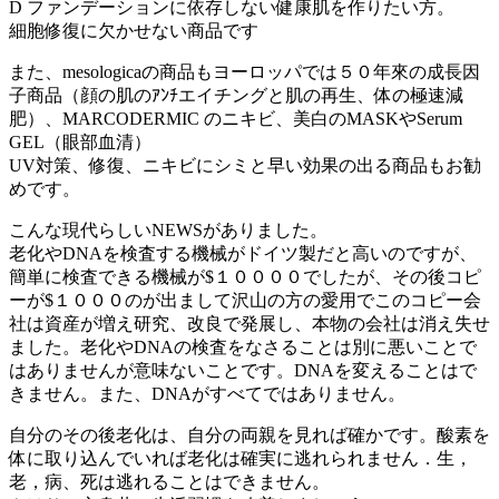
D ファンデーションに依存しない健康肌を作りたい方。
細胞修復に欠かせない商品です
また、mesologicaの商品もヨーロッパでは５０年來の成長因
子商品（顔の肌のｱﾝﾁエイチングと肌の再生、体の極速減
肥）、MARCODERMIC のニキビ、美白のMASKやSerum
GEL（眼部血清）
UV対策、修復、ニキビにシミと早い効果の出る商品もお勧
めです。
こんな現代らしいNEWSがありました。
老化やDNAを検査する機械がドイツ製だと高いのですが、
簡単に検査できる機械が$１００００でしたが、その後コピ
ーが$１０００のが出まして沢山の方の愛用でこのコピー会
社は資産が増え研究、改良で発展し、本物の会社は消え失せ
ました。老化やDNAの検査をなさることは別に悪いことで
はありませんが意味ないことです。DNAを変えることはで
きません。また、DNAがすべてではありません。
自分のその後老化は、自分の両親を見れば確かです。酸素を
体に取り込んでいれば老化は確実に逃れられません．生，
老，病、死は逃れることはできません。