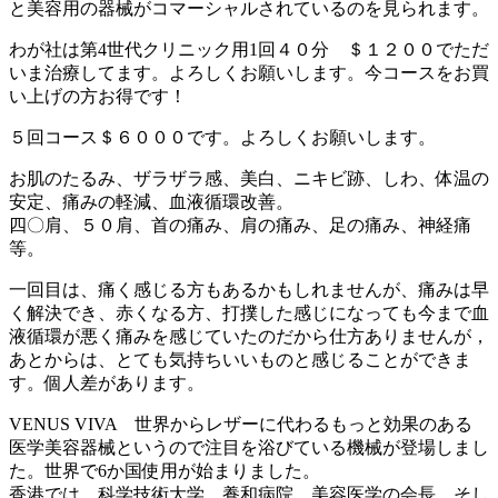
と美容用の器械がコマーシャルされているのを見られます。
わが社は第4世代クリニック用1回４０分 ＄１２００でただ
いま治療してます。よろしくお願いします。今コースをお買
い上げの方お得です！
５回コース＄６０００です。よろしくお願いします。
お肌のたるみ、ザラザラ感、美白、ニキビ跡、しわ、体温の
安定、痛みの軽減、血液循環改善。
四〇肩、５０肩、首の痛み、肩の痛み、足の痛み、神経痛
等。
一回目は、痛く感じる方もあるかもしれませんが、痛みは早
く解決でき、赤くなる方、打撲した感じになっても今まで血
液循環が悪く痛みを感じていたのだから仕方ありませんが，
あとからは、とても気持ちいいものと感じることができま
す。個人差があります。
VENUS VIVA 世界からレザーに代わるもっと効果のある
医学美容器械というので注目を浴びている機械が登場しまし
た。世界で6か国使用が始まりました。
香港では，科学技術大学、養和病院、美容医学の会長、そし