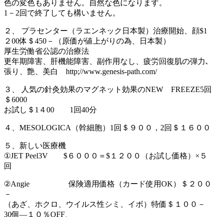
色の変色もありません。自然な色になります。
1－2回で終了しても構いません。
２、 プラセンター（ラエンネック日本製）治療開始、顔$1
２00体＄450－（原価が値上がりの為、日本製）
厚生労働省公認の治療法
更年期障害、肝機能障害、副作用なし、疲労回復肌の弾力､
張り、艶、美白 http;//www.genesis-path.com/
３、 人気の針灸効果のマグネット効果のNEW FREEZE5回
＄6000
お試し＄1４00 1回40分
４、MESOLOGICA（幹細胞）1回＄９００，2回＄１６００
５、新しい医療機
①JET Peel3V $６０００＝$１２００（お試し価格）×５
回
②Angie 保険適用価格（カード使用OK）＄２００
－
（あざ、ホクロ、ウイルス性シミ、イボ）特価＄１００－
30個―１０％OFF、