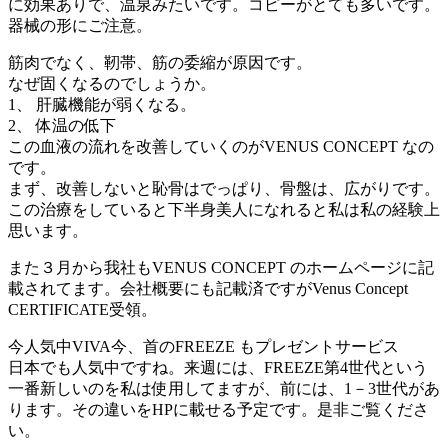
に効果ありで、温泉みたいです。コピーがとても多いです。
器械の形にご注意。
筋肉でなく、靭帯、筋の委縮が原因です。
なぜ固くなるのでしょうか。
1、 肝臓機能が弱くなる。
2、 体温の低下
この血液の流れを改善していくのがVENUS CONCEPT なの
です。
まず、改善しないと恥骨はでっぱり、骨盤は、広がりです。
この治療をしていると下半身美人になれると私は私の経験上
思います。
また３月から我社もVENUS CONCEPT のホームページに記
載されてます。会社概要にも記載済ですがVenus Concept
CERTIFICATE受領。
今人気中VIVA今、首のFREEZE もプレゼントサービス
日本でも人気中ですね。来週には、FREEZE第4世代という
一番新しいのを私は使用してますが、前には、1－3世代があ
ります。その違いをHPに載せる予定です。是非ご覧くださ
い。