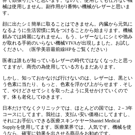
界で頑張りたいと思います。なので、使用しても仕方ない機
械は使用しません。副作用が1番怖い機械がレザーと思いま
す。
顔に出たシミ簡単に取ることはできません。内臓から元気に
なるように生活習慣に気をつけることから始まります。機械
頼みでは綺麗になれません。もう、レザーなしにシミや弛み
が取れる手術のいらない機械VIVAが出現しました。お試し
ください。（医学美容最前線HPをご覧ください）
医者は誰もが知っているレザーの時代ではなくなったと思っ
てますが、商売の為使用している方もまだあります。
しかし、知っておかなけば行けないのは、レザーは、黒とい
う色素に当たり、もっと、色素を浮かび上がらせます．そし
て、やけどさせてシミを取ったように見せかけていくので
す。体も老化してゆきます。
日本だけでなくクリニックでは、ほとんどの国では、2－3年
コースにしてます。我社は、支払い安い価格にしてますし、
それにお手伝いできる医療スキンケヤーShantel Medical
Supplyを使用してます。医療業界では、人気です。機械を使
うなら、確実に効果を出させる商品をお勧めです。