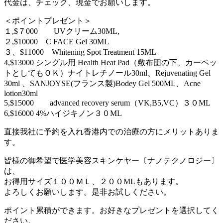
代金は、チェック、現金でお願いします。
＜ポイントプレゼント＞
１,$７000 UVクリーム30ML,
２,$10000 C FACE Gel 30ML
３、$11000 Whitening Spot Treatment 15ML
4,$13000 シングル用 Health Heat Pad（敷布団の下、カーペッ
トとしてもＯＫ）ナイトレチノール30ml、Rejuvenating Gel
30ml 、SANJOYSE(フランス製)Bodey Gel 500ML、Acne
lotion30ml
5,$15000 advanced recovery serum（VK,B5,VC）３０ML
6,$16000 4%ハイジキノン３０ML
直接我社に予約を入れ香港内での治療の方にメリットありま
す。
皆様の御希望で医学美容スキンケヤー〔ナノテクノロジー〕
は、
お得用サイズ１００ＭＬ、２００MLもあります。
よろしくお願いします。是非お試しください。
ポイント累積ができます。お好きなプレゼントを選択してく
ださい。