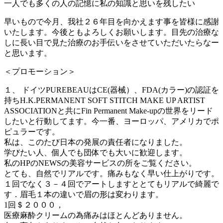
一人でも多くの人の記憶に私の知識と思いを残したい
早いもので今月、我社２６年目を向かえます事を皆様に感謝
いたします。今後ともよろしくお願いします。目先の治療な
しに長い目で見た治療のお手伝いをさせていただいたらなー
と思います。
＜プロモーション＞
１、 ドイツPUREBEAUはCE(器械）、FDA(カラー)の認証を
持ちH.K.PERMANENT SOFT STITCH MAKE UP ARTIST
ASSOCIATIONと共にFin Permanent Make-upの世界をリード
したいと行動してます。今一番、ヨーロッパ、アメリカでポ
ピュラーです。
私は、このたび日本の発展の責任者になりました。
学びたい人、個人でも団体でも大いに歓迎します。
私のHPのNEWSの美容サービスの所をご覧ください。
とても、自然でリアルです。痛みもなく早い仕上がりです。
１回でなく３－４回でアートしますととてもリアルで綺麗で
す．眉毛１本の違いで眉の形は変わります。
1回＄２０００，
医療麻酔クリームの為痛みはほとんどありません。