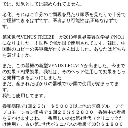
では、効果としては認められてません。
老化、それはご自分のご両親を見たり家系を見たりで十分で
ご理解できるはずです。医者より可能性は,正確なはずで
す。
第④世代VENUS FREEZE が2013年世界美容医学界でNO.1
になりました！！世界で46か国で使用されてます。韓国、中
国製のコピーの美容機がたくさん出ました。あなたはどちら
を選びますか。
また、この器械の新型VENUS LEGACYが出ました。今まで
の効果＋相乗効果。我社は、そのヘッド使用して効果をもっ
と発揮できるようにしました
まだ、産まれたばかりの器械で7か国で使用が始まってま
す。
我社も使用してます。
養和病院で1回２５分 ＄５０００以上他の医療グループで
プロモーション価格で１回２０分＄２８００ 香港中の看板
を見かけますよね。一番新しいのは第4世代（クリニックだ
け使用）、古い第1世代がミニバスの看板で30分＄１８８０