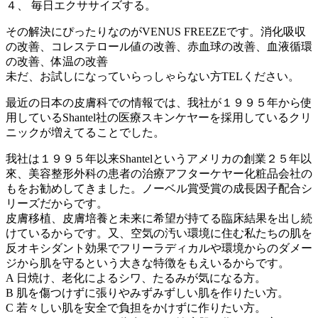
４、 毎日エクササイズする。
その解決にぴったりなのがVENUS FREEZEです。消化吸収
の改善、コレステロール値の改善、赤血球の改善、血液循環
の改善、体温の改善
未だ、お試しになっていらっしゃらない方TELください。
最近の日本の皮膚科での情報では、我社が１９９５年から使
用しているShantel社の医療スキンケヤーを採用しているクリ
ニックが増えてることでした。
我社は１９９５年以来Shantelというアメリカの創業２５年以
來、美容整形外科の患者の治療アフターケヤー化粧品会社の
もをお勧めしてきました。ノーベル賞受賞の成長因子配合シ
リーズだからです。
皮膚移植、皮膚培養と未来に希望が持てる臨床結果を出し続
けているからです。又、空気の汚い環境に住む私たちの肌を
反オキシダント効果でフリーラディカルや環境からのダメー
ジから肌を守るという大きな特徴をもえいるからです。
A 日焼け、老化によるシワ、たるみが気になる方。
B 肌を傷つけずに張りやみずみずしい肌を作りたい方。
C 若々しい肌を安全で負担をかけずに作りたい方。