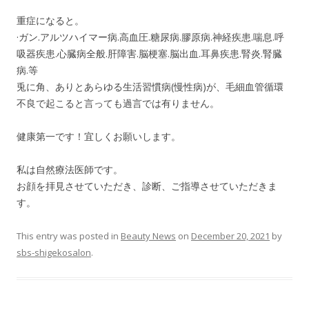
重症になると。
·ガン.アルツハイマー病.高血圧.糖尿病.膠原病.神経疾患.喘息.呼
吸器疾患.心臓病全般.肝障害.脳梗塞.脳出血.耳鼻疾患.腎炎.腎臓
病.等
兎に角、ありとあらゆる生活習慣病(慢性病)が、毛細血管循環
不良で起こると言っても過言では有りません。
健康第一です！宜しくお願いします。
私は自然療法医師です。
お顔を拝見させていただき、診断、ご指導させていただきま
す。
This entry was posted in
Beauty News
on
December 20, 2021
by
sbs-shigekosalon
.