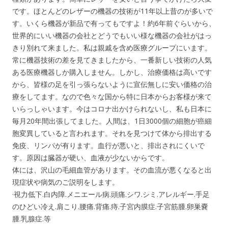
です。ほとんどのレザーの機器の技術が11年以上昔のが多いで
す。いくら機器が新品で有ってもですよ！約6年前ぐらいから、
世界的にいい機器の会社とどうでもいい様な機器の会社がはっ
きり別れて来ました。私は親戚を含め医療グループにいます。
常に機器技術の差を見てきましたから、一番新しい技術の人気
ある医療機器しか購入しません。しかし、治療価格は高いです
から、皆様の足を引っ張らないように宣伝無しに安い価格の治
療をしてます。なので色々な国から特に日本からお客様が来て
いらっしゃいます。今はコロナ出かけられないし、私も日本に
毎月20年間出張してました。人間は、1日3000個の細胞が癌細
胞変異していると言われます。それを見つけて体から排出する
免疫、リンパが有ります。血行が悪いと、排出されにくいで
す。原因は臓器が硬い、血液が少ないからです。
体には、沢山の毛細血管があります。その血流が悪くなると出
現症状や病気のご説明をします。
·視力低下.白内障.メニエール病.頭痛.シワ.シミ.アレルギー.手足
のひどい冷え.肩こり.腰痛.背痛.痔.子宮内膜症.子宮筋腫.卵巣嚢
腫.乳腺症.等