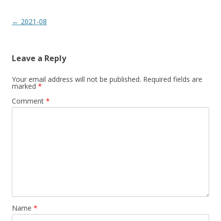
Post
←
2021-08
navigation
Leave a Reply
Your email address will not be published.
Required fields are
marked
*
Comment
*
Name
*