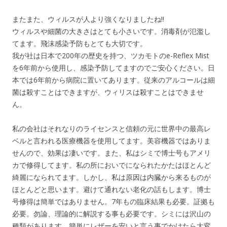
またまた、ウィルスが人より強くなりましたね‼️
ウィルスや細菌の大きさはとても小さいです。消毒剤が氾濫し
てます。飛沫感染予防もとても大切です。
我が社は日本で200年の歴史を持つ、ツカモトのe-Reflex Mist
を6年前から使用し、感染予防してますのでご安心ください。日
本では6年前から病院に置いてあります。従来のアルコールは細
菌は殺すことはできますが、ウィリスは殺すことはできませ
ん。
私の会社はそれなりのライセンスと信頼の元に世界中の最高レ
ベルと言われる医療機器を使用してます。美容機器ではありま
せんので、効果は凄いです。また、私はシミで博士号もアメリ
カで修得してます。私の所においでになられたかたはほとんど
綺麗になられてます。しかし、私は原因は内臓から来るものが
ほとんどと思います。避けて通れない老化の話もします。博士
号修得は簡単ではありません。7年もの臨床結果も必要。証拠も
必要。勿論、理論的に解説する事も必要です。シミには沢山の
種類があります。簡単にレザーを安いと言う事でかけたら大変